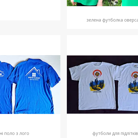
зелена футболка оверс
ні поло з лого
футболи для підлітків