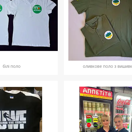
білі поло
оливкове поло з вишив