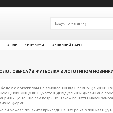
О нас
Контакти
Основний САЙТ
ОЛО , ОВЕРСАЙЗ-ФУТБОЛКА З ЛОГОТИПОМ НОВИНК
болок с логотипом
на замовлення від швейної фабрики Тві
пною ціною. Якщо ви шукаєте індивідуальний дизайн або прос
 фабриці - це те, що вам потрібно. Також пошиття майок замо
тивної форми.
жче ви можете побачити приклади наших робіт з пошиття фут