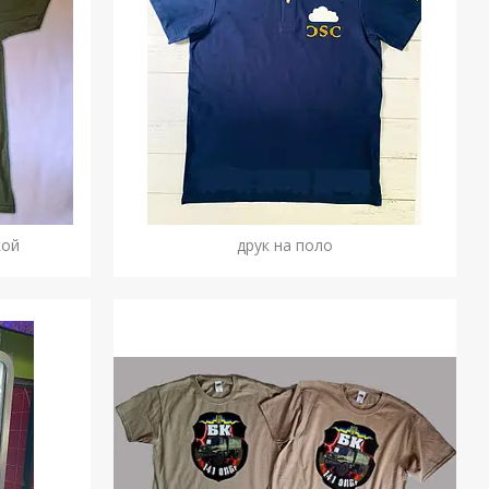
кой
друк на поло