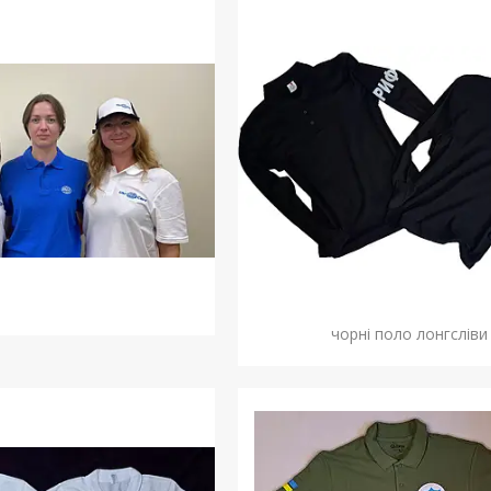
чорні поло лонгсліви