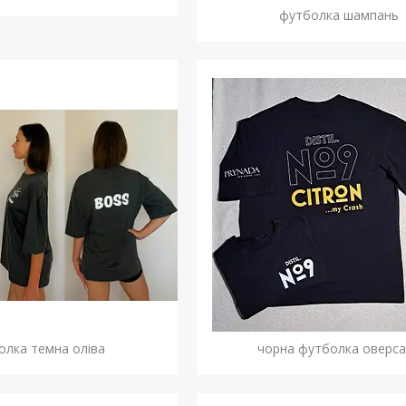
футболка шампань
олка темна оліва
чорна футболка оверса