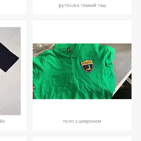
футболка темний таш
йз
поло з шевроном