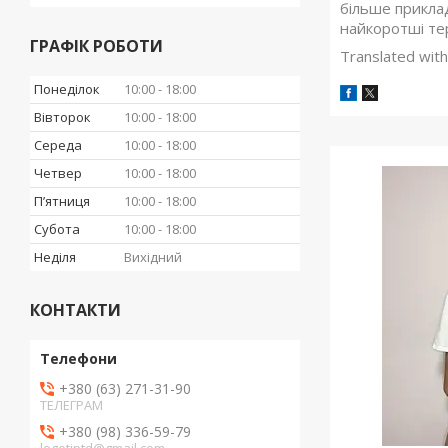
більше приклад
найкоротші те
ГРАФІК РОБОТИ
Translated with
Понеділок
10:00
18:00
Вівторок
10:00
18:00
Середа
10:00
18:00
Четвер
10:00
18:00
Пʼятниця
10:00
18:00
Субота
10:00
18:00
Неділя
Вихідний
КОНТАКТИ
+380 (63) 271-31-90
ТЕЛЕГРАМ
+380 (98) 336-59-79