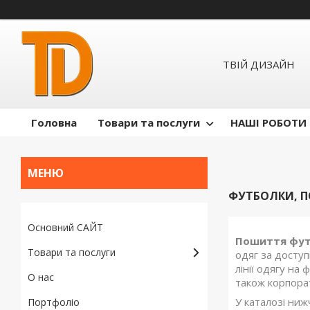
ТВІЙ ДИЗАЙН
Головна
Товари та послуги
НАШІ РОБОТИ
ФУТБОЛКИ, П
Основний САЙТ
Пошиття фут
Товари та послуги
одяг за досту
лінії одягу на
О нас
також корпора
У каталозі ни
Портфоліо