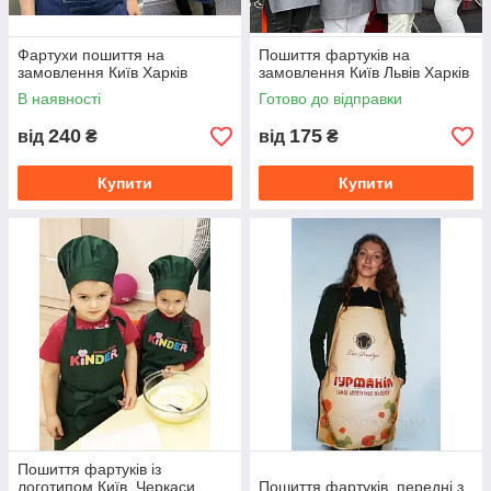
Фартухи пошиття на
Пошиття фартуків на
замовлення Київ Харків
замовлення Київ Львів Харків
В наявності
Готово до відправки
240
175
від
₴
від
₴
Купити
Купити
Пошиття фартуків із
логотипом Київ, Черкаси,
Пошиття фартуків, передні з