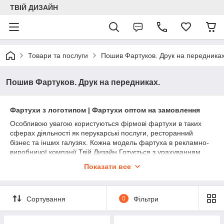
ТВІЙ ДИЗАЙН
Товари та послуги
Пошив Фартуков. Друк на передниках
Пошив Фартуков. Друк на передниках.
Фартухи з логотипом | Фартухи оптом на замовлення
Особливою увагою користуються фірмові фартухи в таких
сферах діяльності як перукарські послуги, ресторанний
бізнес та інших галузях. Кожна модель фартуха в рекламно-
виробничої компанії Твій Дизайн Готується з урахуванням
професійних вимог.
Показати все
Від цього буде залежати, перш за все, можливість регулювати
розмір, універсальність одягу, а також розташування кишень.
Досвідчені фахівці нашої компанії при виготовленні фартухів
Сортування
0
Фільтри
з логотипом в Києві використовують універсальні моделі, які
ідеально підходять для людей з будь-якою фігурою.
Фартухи з логотипом для професіоналів