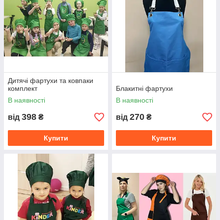
Дитячі фартухи та ковпаки
комплект
Блакитні фартухи
В наявності
В наявності
398
270
від
₴
від
₴
Купити
Купити