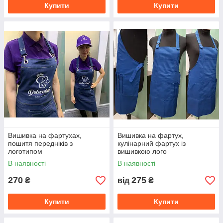
Купити
Купити
Вишивка на фартухах,
Вишивка на фартух,
пошитя передніків з
кулінарний фартух із
логотипом
вишивкою лого
В наявності
В наявності
270
275
₴
від
₴
Купити
Купити