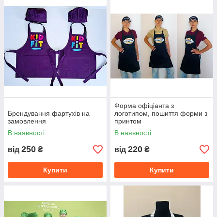
Форма офіціанта з
Брендування фартухів на
логотипом, пошиття форми з
замовлення
принтом
В наявності
В наявності
250
220
від
₴
від
₴
Купити
Купити