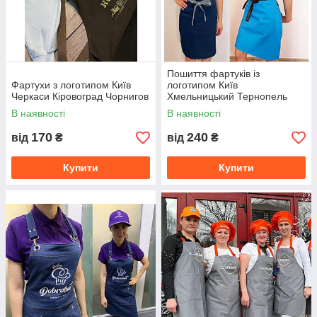
Пошиття фартуків із
Фартухи з логотипом Київ
логотипом Київ
Черкаси Кіровоград Чорнигов
Хмельницький Тернопель
Чорновці
В наявності
В наявності
170
240
від
₴
від
₴
Купити
Купити