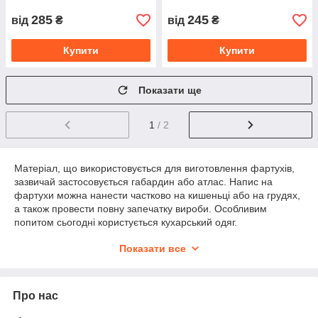
285
245
від
₴
від
₴
Купити
Купити
Показати ще
1
/ 2
Матеріал, що використовується для виготовлення фартухів,
зазвичай застосовується габардин або атлас. Напис на
фартухи можна нанести частково на кишеньці або на грудях,
а також провести повну запечатку вироби. Особливим
попитом сьогодні користується кухарський одяг.
Вона ділиться на професійну форму кухаря і парадну для
Показати все
шеф-кухаря. У професійній уніформі працюють біля плити, а
в парадній виходять в зал до гостей ресторану.
Варто зауважити, що мода на кухарський одяг досить
Про нас
консервативна, тому родзинку додати можна завдяки
персоналізації фартуха. Ми приймаємо термінові