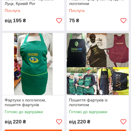
Луцк, Кривій Рог
логотипом
Послуга
Послуга
195
75
від
₴
₴
Фартухи з логотипом,
Пошиття фартуків із
пошиття фартухів
логотипом
Готово до відправки
Готово до відправки
220
220
від
₴
від
₴