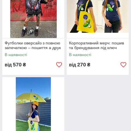
Футболки оверсайз з повною
Корпоративний мерч: пошив
запечаткою – пошиття а друк
та брендування під ключ
В наявності
В наявності
570
270
від
₴
від
₴