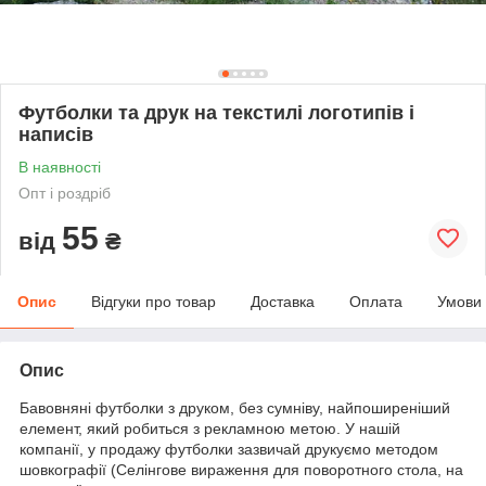
Футболки та друк на текстилі логотипів і
написів
В наявності
Опт і роздріб
55
від
₴
Опис
Відгуки про товар
Доставка
Оплата
Умови
Опис
Бавовняні футболки з друком, без сумніву, найпоширеніший
елемент, який робиться з рекламною метою. У нашій
компанії, у продажу футболки зазвичай друкуємо методом
шовкографії (Селінгове вираження для поворотного стола, на