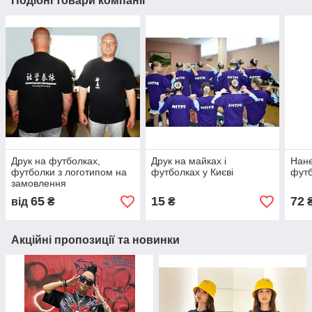
Подібні товари компанії
Друк на футболках,
Друк на майках і
Нане
футболки з логотипом на
футболках у Києві
футб
замовлення
65
15
72
від
₴
₴
Акційні пропозиції та новинки