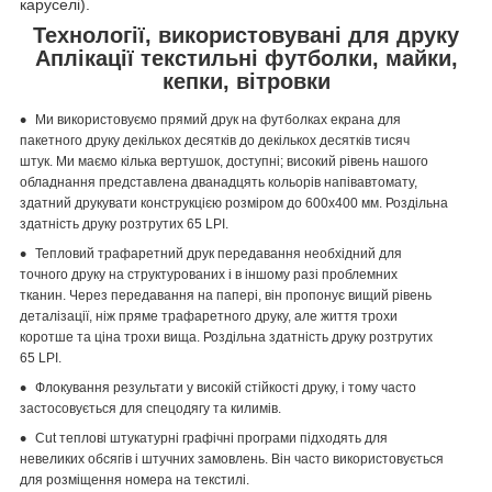
каруселі).
Технології, використовувані для друку
Аплікації текстильні футболки, майки,
кепки, вітровки
Ми використовуємо прямий друк на футболках екрана для
пакетного друку декількох десятків до декількох десятків тисяч
штук. Ми маємо кілька вертушок, доступні; високий рівень нашого
обладнання представлена дванадцять кольорів напівавтомату,
здатний друкувати конструкцією розміром до 600x400 мм. Роздільна
здатність друку розтрутих 65 LPI.
Тепловий трафаретний друк передавання необхідний для
точного друку на структурованих і в іншому разі проблемних
тканин. Через передавання на папері, він пропонує вищий рівень
деталізації, ніж пряме трафаретного друку, але життя трохи
коротше та ціна трохи вища. Роздільна здатність друку розтрутих
65 LPI.
Флокування результати у високій стійкості друку, і тому часто
застосовується для спецодягу та килимів.
Cut теплові штукатурні графічні програми підходять для
невеликих обсягів і штучних замовлень. Він часто використовується
для розміщення номера на текстилі.