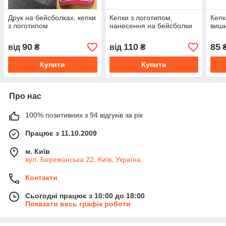
Друк на бейсболках, кепки
Кепки з логотипом,
Кепк
з логотипом
нанесення на бейсболки
виши
90
110
85
від
₴
від
₴
Купити
Купити
Про нас
100% позитивних з 94 відгуків за рік
Працює з 11.10.2009
м. Київ
вул. Бережанська 22, Київ, Україна
Контакти
Сьогодні працює з 10:00 до 18:00
Показати весь графік роботи