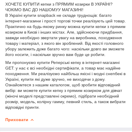
ХОЧЕТЕ КУПИТИ кепки з ПРЯМИМ козирки В УКРАЇНІ?
ЧОКІМО ВАС ДО НАШОМУУ МАГАЗИНІ!
В Україні купити snapback не складе труднощів: багато
інтернет-магазини і прості торгові точки реалізують цей товар.
Практично на будь-якому ринку можна купити кепки з прямим
козирком в Києві і інших містах. Але, здійснюючи придбання,
завжди необхідно звертати увагу на виробника, походження
товару і матеріал, з якого він зроблений. Від якості головного
убору залежить дуже багато чого: наскільки довго ви зможете
його носити, і наскільки зручно вам буде це робити.
Ми пропонуємо купити Реперські кепку в інтернет-магазині
GET: у нас є всі необхідні сертифікати, а товар має надійне
походження. Ми реалізуємо найбільш якісні і модні снепбекі в
Україні, купити які дуже зручно, не виходячи з дому.
Ознайомтеся з нашим каталогом, щоб зробити відповідний
вибір: ви можете купити кепку з прямим козирком для дівчат
(жіночі моделі представлені окремо), підібрати необхідний
розмір, модель, колірну гамму, певний стиль, а також вибрати
відповідні принти.
Приховати