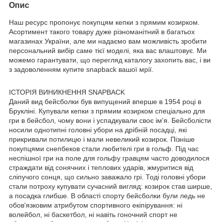
Опис
Наш ресурс пропонує покупцям кепки з прямим козирком.
Асортимент такого товару дуже різноманітний в багатьох
магазинах України, але ми надаємо вам можливість зробити
персональний вибір саме тієї моделі, яка вас влаштовує. Ми
можемо гарантувати, що перегляд каталогу захопить вас, і ви
з задоволенням купите snapback вашої мрії.
ІСТОРІЯ ВИНИКНЕННЯ SNAPBACK
Даний вид бейсболки був випущений вперше в 1954 році в
Брукліні. Купували кепки з прямим козирком спеціально для
гри в бейсбол, чому вони і успадкували своє ім'я. Бейсболісти
носили однотипні головні убори на дрібній посадці, які
прикривали потилицю і мали невеликий козирок. Пізніше
покупцями снепбеков стали любителі гри в гольф. Під час
неспішної гри на поле для гольфу гравцям часто доводилося
страждати від сонячних і теплових ударів, жмуритися від
сліпучого сонця, що сильно заважало грі. Тоді головні убори
стали потроху купувати сучасний вигляд: козирок став ширше,
а посадка глибше. В області спорту бейсболки були ледь не
обов'язковим атрибутом спортивного екіпірування: ні
волейбол, ні баскетбол, ні навіть гоночний спорт не