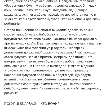
обходилися без покупки снепбека. Невід'ємним головним
убором кепки були і у робочих на деяких заводах. У ті часи
вони носили назву "кепі" і були похідним від циліндра і
кашкети: власники фабрик і заводів по достоїнству оцінили
зручність кепі і з готовністю купували кепки снепбекі для своїх
робітників.
Сфера поширення бейсболки виходила далеко за рамки
спорту і виробництва: бейсболки з прямим козирком
покупалісьв якості обов'язкової частини військової форми в
арміях кількох країн. В кепках ходила поліція і лікарі, і навіть в
школах США цей головний убір одягали школярі як
доповнення до шкільної форми. Через деякий час молодь
стала купувати кепки з прямим козирком для щоденного
використання, так як вони були зручні, добре прикривали
обличчя від сонця і непогано виглядали. В якості модного
атрибута, ознаки приналежності до певного прошарку
населення купували snap back молоді люди, що ведуть
вільний спосіб життя, не обтяжені комплексами і готові
домагатися свого будь-якими методами. Це стан внесло в
бейсболку певні зміни: їх стали виготовляти в більш широкому
розмаїтті.
ПОКУПЦІ SNAPBACK - ХТО ВОНИ?