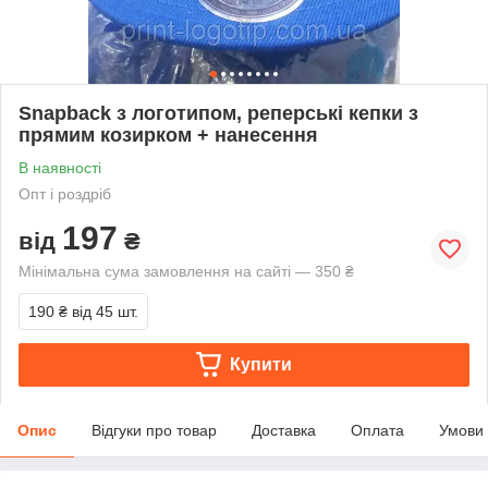
Snapback з логотипом, реперські кепки з
прямим козирком + нанесення
В наявності
Опт і роздріб
197
від
₴
Мінімальна сума замовлення на сайті — 350 ₴
190 ₴
від 45 шт.
Купити
Опис
Відгуки про товар
Доставка
Оплата
Умови