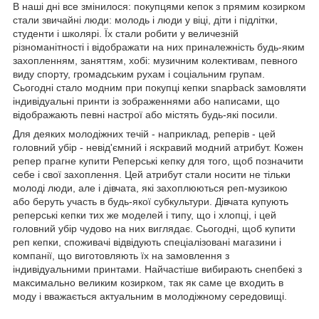
В наші дні все змінилося: покупцями кепок з прямим козирком
стали звичайні люди: молодь і люди у віці, діти і підлітки,
студенти і школярі. Їх стали робити у величезній
різноманітності і відображати на них приналежність будь-яким
захопленням, заняттям, хобі: музичним колективам, певного
виду спорту, громадським рухам і соціальним групам.
Сьогодні стало модним при покупці кепки snapback замовляти
індивідуальні принти із зображеннями або написами, що
відображають певні настрої або містять будь-які посили.
Для деяких молодіжних течій - наприклад, реперів - цей
головний убір - невід'ємний і яскравий модний атрибут. Кожен
репер прагне купити Реперські кепку для того, щоб позначити
себе і свої захоплення. Цей атрибут стали носити не тільки
молоді люди, але і дівчата, які захоплюються реп-музикою
або беруть участь в будь-якої субкультури. Дівчата купують
реперські кепки тих же моделей і типу, що і хлопці, і цей
головний убір чудово на них виглядає. Сьогодні, щоб купити
реп кепки, споживачі відвідують спеціалізовані магазини і
компанії, що виготовляють їх на замовлення з
індивідуальними принтами. Найчастіше вибирають снепбекі з
максимально великим козирком, так як саме це входить в
моду і вважається актуальним в молодіжному середовищі.