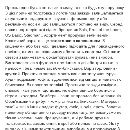
Прохолодно буває не тільки взимку, але і в будь-яку пору року.
З цієї причини толстовка з логотипом завжди залишатиметься
актуальним подарунком, зручною формою одягу або
рекламним носієм, що залишаються постійно на виду. Серед
наших партнерів такі відомі бренди як Sols, Fruit of the Loom,
US Basic, Stedman,. Асортимент продукції величезний:
Класичний варіант - це
толстовки з капюшоном
. З
кишенями або без них. Ідеально підходять для повсякденного
носіння, активного відпочинку або занять спортом. Світшоти -
светри з манжетами, обкантовувати рукава і низ вироби.
Виготовляється з футера з плетінням в дві або три нитки, з
начосом і без, немає застібки-блискавки. Виріз горловини -
круглий. Практично завжди мають кишеню типу «кенгуру».
Худі - подовжені кофти, відрізняються від світшоти наявністю
блискавки. Як правило тепліші. Практично завжди коміром-
стійкою і каптуром, що дозволяє ефективніше боротися з
вітром і холодом. Бомбери - вони як правило без капюшонів.
Обов'язковий атрибут - комір стійка на блискавки. Матеріал
такої ж як і в інших видах: футер, фліс, іноді шерсть. Завдяки
наявному обладнанню і досвіду персоналу, ми виконуємо не
тільки класичні види брендування, а й робимо друк на
толстовках на замовлення, в крої або прямо по швах. Як і у
випадку з іншими текстильними виробами ми пропонуємо 3