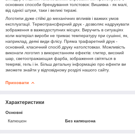
основних способи брендування толстовок: Вишивка - як малі,
від однієї штуки, таки і великі тиражі.
Логотипи дуже стійкі до механічних впливів і важких умов
експлуатації. Термотрансферний друк - дозволяє надрукувати
зображення в важкодоступних місцях. Виручить в ситуаціях
коли матеріал вироби не тримає температуру при сушінні, як,
наприклад, деякі види флісу. Пряма трафаретний друк -
основний, класичний спосіб друку натолстовках. Можливість
виконати логотип з використанням ефектів: глитер, високий
шар, светоотражающая фарба, зображення світяться в
темряві, гель і ін. Більш детальну інформацію про ефекти ви
зможете знайти у відповідному розділі нашого сайту.
Приховати
Характеристики
Основні
Капюшон
Без капюшона