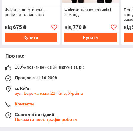
Фліска з логотипом —
Флісики для колективів і
Поши
пошиття та вишивка
команд
кенг
зам
675
770
від
₴
від
₴
від
Купити
Купити
Про нас
100% позитивних з 94 відгуків за рік
Працює з 11.10.2009
м. Київ
вул. Бережанська 22, Київ, Україна
Контакти
Сьогодні вихідний
Показати весь графік роботи