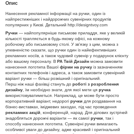
Опис
Нанесення рекламної інформації на ручки, один із
найпрестижніших і найдорожчих сувенірних продуктів
популярних у Києві. Детальний http://designtvoy.com
Ручки
— найпопулярніше письмове приладдя, яке у великій
кількості трапляється в будь-якому офісі, на кожному
робочому або письмовому столі. У зв'язку з цим, можна з
упевненістю сказати, що ручки один із найефективніших
рекламних носіїв, а також чудовий сувенір у подарунок клієнту
або вашому персоналу. В
РА Твій Дизайн
можна замовити
нанесення логотипа Вашої
фірми на ручку
із зазначенням
контактних телефонів і адреса, а також замовити сувенірний
варіант ручки — більш розкішний і оригінальний.
Перш ніж наші фахівці стануть до
роботі з розроблення
дизайну
, їм необхідно знати, для якої мети ця
ручка
використовуватиметься. Наприклад, це може бути просто
корпоративний варіант, недорогі
ручки
для роздавання на
бізнес-виставках, іміджевих заходах, під час проведення
рекламних акцій
, конференцій, нарад. Для ділових зустрічей
знадобляться дорожчі варіанти — як самої
ручки
, так і
способу нанесення логотипа. Сувенірні ручки вимагають
особливої уваги до дизайну, адже красивий і оригінальний