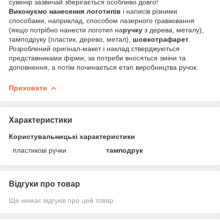
сувенір зазвичай зберігається особливо довго!
Виконуємо нанесення логотипів
і написів різними
способами, наприклад, способом лазерного гравіювання
(якщо потрібно нанести логотип на
ручку
з дерева, металу),
тамподруку (пластик, дерево, метал),
шовкотрафарет
.
Розроблений оригінал-макет і наклад стверджуються
представниками фірми, за потреби вносяться зміни та
доповнення, а потім починається етап виробництва ручок.
Приховати
Характеристики
Користувальницькі характеристики
пластикові ручки
тамподрук
Відгуки про товар
Ще немає відгуків про цей товар