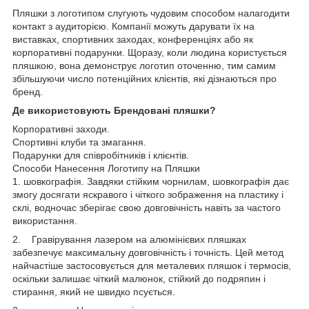
Пляшки з логотипом слугують чудовим способом налагодити
контакт з аудиторією. Компанії можуть дарувати їх на
виставках, спортивних заходах, конференціях або як
корпоративні подарунки. Щоразу, коли людина користується
пляшкою, вона демонструє логотип оточенню, тим самим
збільшуючи число потенційних клієнтів, які дізнаються про
бренд.
Де використовують Брендовані пляшки?
Корпоративні заходи.
Спортивні клуби та змагання.
Подарунки для співробітників і клієнтів.
Способи Нанесення Логотипу на Пляшки
1. шовкографія. Завдяки стійким чорнилам, шовкографія дає
змогу досягати яскравого і чіткого зображення на пластику і
склі, водночас зберігає свою довговічність навіть за частого
використання.
2. Гравірування лазером на алюмінієвих пляшках
забезпечує максимальну довговічність і точність. Цей метод
найчастіше застосовується для металевих пляшок і термосів,
оскільки залишає чіткий малюнок, стійкий до подряпин і
стирання, який не швидко псується.