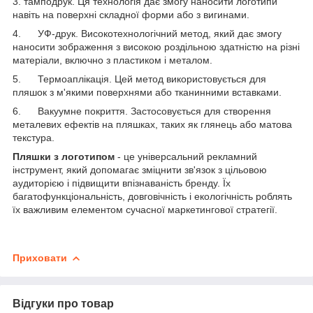
3. тамподрук. Ця технологія дає змогу наносити логотипи
навіть на поверхні складної форми або з вигинами.
4. УФ-друк. Високотехнологічний метод, який дає змогу
наносити зображення з високою роздільною здатністю на різні
матеріали, включно з пластиком і металом.
5. Термоаплікація. Цей метод використовується для
пляшок з м'якими поверхнями або тканинними вставками.
6. Вакуумне покриття. Застосовується для створення
металевих ефектів на пляшках, таких як глянець або матова
текстура.
Пляшки з логотипом
- це універсальний рекламний
інструмент, який допомагає зміцнити зв'язок з цільовою
аудиторією і підвищити впізнаваність бренду. Їх
багатофункціональність, довговічність і екологічність роблять
їх важливим елементом сучасної маркетингової стратегії.
Приховати
Відгуки про товар