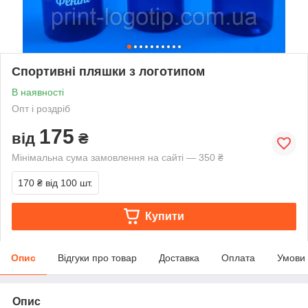
Спортивні пляшки з логотипом
В наявності
Опт і роздріб
175
від
₴
Мінімальна сума замовлення на сайті — 350 ₴
170 ₴
від 100 шт.
Купити
Опис
Відгуки про товар
Доставка
Оплата
Умови
Опис