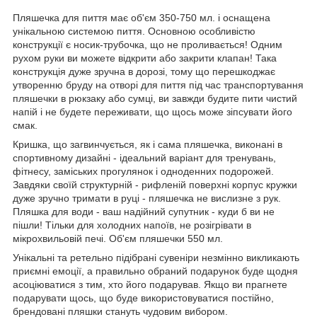
Пляшечка для пиття має об'єм 350-750 мл. і оснащена
унікальною системою пиття. Основною особливістю
конструкції є носик-трубочка, що не проливається! Одним
рухом руки ви можете відкрити або закрити клапан! Така
конструкція дуже зручна в дорозі, тому що перешкоджає
утворенню бруду на отворі для пиття під час транспортування
пляшечки в рюкзаку або сумці, ви завжди будите пити чистий
напій і не будете переживати, що щось може зіпсувати його
смак.
Кришка, що загвинчується, як і сама пляшечка, виконані в
спортивному дизайні - ідеальний варіант для тренувань,
фітнесу, заміських прогулянок і одноденних подорожей.
Завдяки своїй структурній - рифленій поверхні корпус кружки
дуже зручно тримати в руці - пляшечка не вислизне з рук.
Пляшка для води - ваш надійний супутник - куди б ви не
пішли! Тільки для холодних напоїв, не розігрівати в
мікрохвильовій печі. Об'єм пляшечки 550 мл.
Унікальні та ретельно підібрані сувеніри незмінно викликають
приємні емоції, а правильно обраний подарунок буде щодня
асоціюватися з тим, хто його подарував. Якщо ви прагнете
подарувати щось, що буде використовуватися постійно,
брендовані пляшки стануть чудовим вибором.