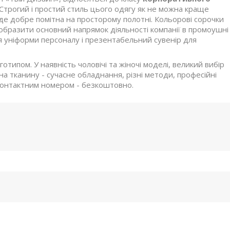
Строгий і простий стиль цього одягу як не можна краще
де добре помітна на просторому полотні. Кольорові сорочки
добразити основний напрямок діяльності компанії в промоушні
я уніформи персоналу і презентабельний сувенір для
ипом. У наявність чоловічі та жіночі моделі, великий вибір
на тканину - сучасне обладнання, різні методи, професійні
 контактним номером - безкоштовно.