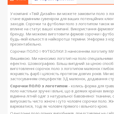
У компанії «Твій Дизайн» ви можете замовити поло з л
стане відмінним сувеніром для ваших потенційних кліє
заходів. Сорочки та футболки поло з логотипом також 
вплине на статус вашої компанії. Використання фірмовог
бренду. Ми можемо виготовити фірмові сорочки і футбол
будь-якій кількості в найкоротші терміни. Уніформа з к
презентабельно.
Сорочки ПОЛО І ФУТБОЛКИ З нанесенням логотипу
Вишивкою. Ми наносимо логотип на поло спеціальними
ефектно. Шовкографією. Більш вигідний за ціною спосіб
виготовленні сорочок поло з логотипом малюнок глибоко
яскравість фарб і цілісність протягом довгих років. Ми
застосуванням спецефектів: 3Д малюнок, додавання страз
Сорочки ПОЛО з логотипом
- колись форма для грав
поло настільки зручні і вільні, що в деяких країнах вик
відмінна літній одяг з натуральної бавовняної тканини, 
випускають чисто жіночі і суто чоловічі сорочки поло. Ж
варіюватися, тоді як чоловічі прямого і вільного крою.
Однотонні поло різних виробників, представлені на сайт