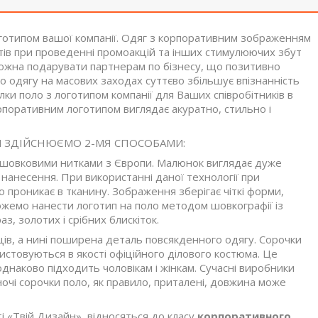
оготипом вашої компанії. Одяг з корпоративним зображенням
нтів при проведенні промоакцій та інших стимулюючих збут
можна подарувати партнерам по бізнесу, що позитивно
о одягу на масових заходах суттєво збільшує впізнанність
ки поло з логотипом компанії для Ваших співробітників в
орпоративним логотипом виглядає акуратно, стильно і
 МИ ЗДІЙСНЮЄМО 2-МЯ СПОСОБАМИ:
 шовковими нитками з Європи. Малюнок виглядає дуже
 нанесення. При використанні даної технології при
 проникає в тканину. Зображення зберігає чіткі форми,
 можемо нанести логотип на поло методом шовкографії із
, золотих і срібних блискіток.
ців, а нині поширена деталь повсякденного одягу. Сорочки
ористовуються в якості офіційного ділового костюма. Це
однаково підходить чоловікам і жінкам. Сучасні виробники
іночі сорочки поло, як правило, приталені, довжина може
і «Твій Дизайн», відносяться до класу
корпоративного