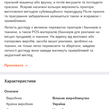
пральній машинці або вручну, а потім висушити та погладити
праскою. Яскраві насичені кольори вирізняють прапори,
виготовлені методом сублімаційного термодруку.Після прання
та прасування забарвлення залишиться такою ж яскравою і
привабливою.
Легкість догляду є великою перевагою прапорів і баннерів із
тканини, а також POS-матеріалів (баннерів для реклами на
місцях продажів) із тканини. На відміну від вінілових або
паперових виробів, засоби вашої реклами, зроблені на
тканині, не тільки легко перевозити та зберігати, завдяки
легкості догляду вони завжди матимуть привабливий та
акуратний вигляд.
Приховати
Характеристики
Основні
Виробник
Власне виробництво
Країна виробник
Україна