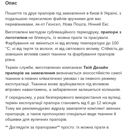
Опис
Пошиття та друк прапорів під замовлення в Києві й Україні, з
подальшою пересилкою файлів зручними для вас
перевізниками, як-от Гюнсел, Нова Пошта, Нічний Екс.
Виготовлені методом сублімаційного термодруку,
прапори з
логотипом
не блякнуть, їх можна прати та прасувати.
Фарбування не зміниться ні від впливу температури до 100
°C, ні від тертя та вологи, ні від світлового впливу. Стійкість до
зовнішніх впливів самої тканини та фарбування прапорів
різна.
Термін служби, виготовлених компанією
Твій Дизайн
прапорів на замовлення
визначається зносостійкістю самої
тканини в певних кліматичних умовах і за певного режиму
експлуатації. Тканина може зруйнуватися під впливом
вітрових навантажень, а забарвлення залишиться колишнім.
У середньому, у разі безперервного використання на вулиці,
термін експлуатації прапора становить від 6 до 12 місяців.
Тому ми рекомендуємо відразу замовляти комплект змінних
прапорців, а також пропонуємо спеціальні види тканини й
обшивки для вуличних прапорів.
** Доглядати за прапорами** просто: їх можна прати в