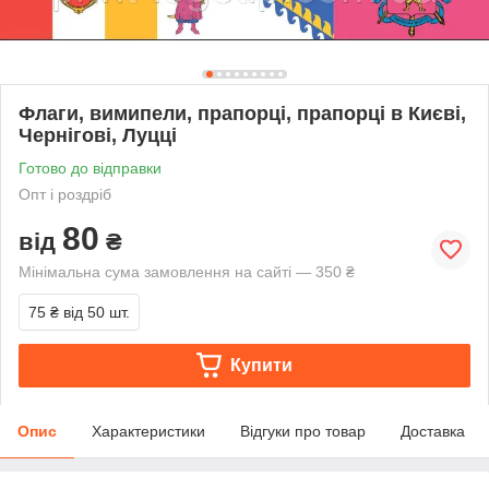
Флаги, вимипели, прапорці, прапорці в Києві,
Чернігові, Луцці
Готово до відправки
Опт і роздріб
80
від
₴
Мінімальна сума замовлення на сайті — 350 ₴
75 ₴
від 50 шт.
Купити
Опис
Характеристики
Відгуки про товар
Доставка