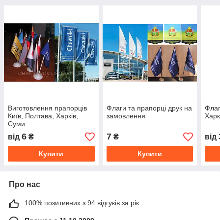
Виготовлення прапорців
Флаги та прапорці друк на
Флаг
Київ, Полтава, Харків,
замовлення
Харк
Суми
6
7
від
₴
₴
від
Купити
Купити
Про нас
100% позитивних з 94 відгуків за рік