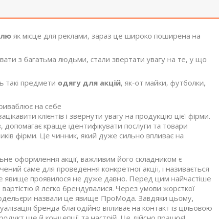
илю
як місце для реклами, зараз це широко поширена на
ати з багатьма людьми, стали звертати увагу на те, у що
ь такі предмети
одягу для акцій
, як-от майки, футболки,
приваблює на себе
ацікавити клієнтів і звернути увагу на продукцію цієї фірми.
в, допомагає краще ідентифікувати послуги та товари
иків фірми. Це чинник, який дуже сильно впливає на
льне оформлення акції, важливим його складником є
ений саме для проведення конкретної акції, і називається
йне явище проявилося не дуже давно. Перед цим найчастіше
 вартістю й легко брендувалися. Через умови жорсткої
 Модельєри назвали це явище ПроМода. Завдяки цьому,
уалізація бренда благодійно впливає на контакт із цільовою
родукт ще й концепції та настрій. Це дійсно працює!