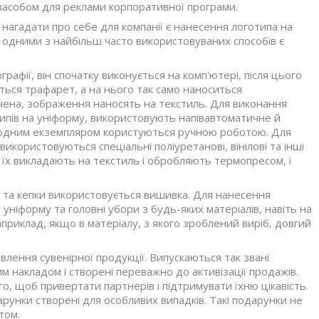
м засобом для реклами корпоративної програми.
нагадати про себе для компанії є нанесення логотипа на
, одними з найбільш часто використовуваних способів є
афії, він спочатку виконується на комп'ютері, після цього
ться трафарет, а на нього так само наноситься
інчена, зображення наносять на текстиль. Для виконання
типів на уніформу, використовують напівавтоматичне й
 одним екземпляром користуються ручною роботою. Для
икористовуються спеціальні поліуретанові, вінілові та інші
сля їх викладають на текстиль і обробляють термопресом, і
у та кепки використовується вишивка. Для нанесення
ніформу та головні убори з будь-яких матеріалів, навіть на
риклад, якщо в матеріалу, з якого зроблений виріб, довгий
лення сувенірної продукції. Випускаються так звані
им накладом і створені переважно до активізації продажів.
го, щоб привертати партнерів і підтримувати їхню цікавість.
одарунки створені для особливих випадків. Такі подарунки не
том.