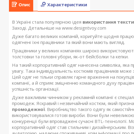
Опис
Характеристики
В Україні стала популярною ідея
використання текст
Заході. Детальніше на www.designtvoy.com
Дуже багато великих компаній, коригуйте щодня працюв
одягнені їхні працівники та який вони мають вигляд.
Працівники у великих компаніях широко використовуют
толстовки та головні убори, як-от бейсболки та кепки.
На такий корпоративний одяг нанесена символіка, яка 
увагу. Така індивідуальність костюмів працівників може з
Цей одяг не тільки справляє гарне враження на покупці
компанії, а й сприяє зміцненню командного духу працівн
успішність організації.
Дуже важливим чинником у рекламній компанії є спеціа
промодеж. Яскравий і незвичайний костюм, який признач
промодежної
. Виробництво такого одягу як самості
використовувалися готові вироби. Вони були невеликою
конкуренції були впроваджені сучасні BTL-технології.
корпоративний одяг став стильним і дизайнерським. Віз
аудиторією, надаючи споживачеві, крім інформації про п