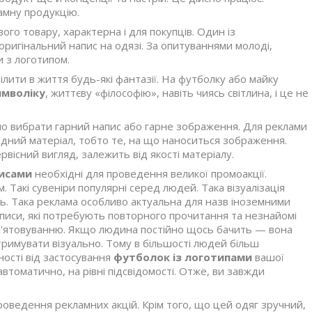
ламну продукцію.
ого товару, характерна і для покупців. Один із
ригінальний напис на одязі. За опитуваннями молоді,
 з логотипом.
ити в життя будь-які фантазії. На футболку або майку
имволіку
, життєву «філософію», навіть чиясь світлина, і це не
ало вибрати гарний напис або гарне зображення. Для реклами
ідний матеріал, тобто те, на що наноситься зображення.
рвісний вигляд, залежить від якості матеріалу.
писами
необхідні для проведення великої промоакції.
. Такі сувеніри популярні серед людей. Така візуалізація
ть. Така реклама особливо актуальна для назв іноземними
аписи, які потребують повторного прочитання та незнайомі
пам'ятовуванню. Якщо людина постійно щось бачить — вона
тримувати візуально. Тому в більшості людей більш
ності від застосування
футболок із логотипами
вашої
 автоматично, на рівні підсвідомості. Отже, ви завжди
роведення рекламних акцій. Крім того, що цей одяг зручний,