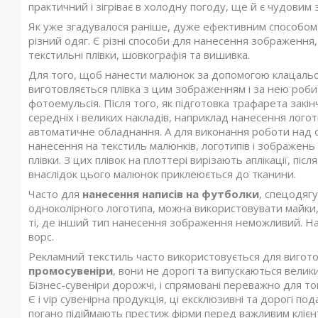
практичний і зігріває в холодну погоду, ще й є чудови
Як уже згадувалося раніше, дуже ефективним способом 
різний одяг. Є різні способи для нанесення зображення
текстильні плівки, шовкографія та вишивка.
Для того, щоб нанести малюнок за допомогою клацальогр
виготовляється плівка з цим зображенням і за нею роби
фотоемульсія. Після того, як підготовка трафарета зак
середніх і великих накладів, наприклад нанесення лого
автоматичне обладнання. А для виконання роботи над
нанесення на текстиль малюнків, логотипів і зображень в
плівки. З цих плівок на плоттері вирізають аплікації, пі
внаслідок цього малюнок приклеюється до тканини.
Часто для
нанесення написів на футболки
, спецодяг
одноколірного логотипа, можна використовувати майки, у
ті, де інший тип нанесення зображення неможливий. Нап
ворс.
Рекламний текстиль часто використовується для виготов
промосувеніри
, вони не дорогі та випускаються велик
Бізнес-сувеніри дорожчі, і спрямовані переважно для то
Є і vip сувенірна продукція, ці ексклюзивні та дорогі п
погано підіймають престиж фірми перед важливим клієн