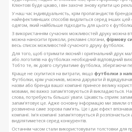
Клієнтові буде цікаво, і він захоче знову купити цю рек
У наш час індивідуальність, крім пропагандистів брендов
найефективніших способів виділиться серед інших цей о
одягом, який найбільше підходить для цього є футболки
З використанням сучасних можливостей друку можна втіл
можна наносити приколи, рекламні слогани,
фірмову с
весь список можливостей сучасного друку футболок.
Для того, щоб отримати якісний і оригінальний друк м
або логотипів на футболках необхідний відповідний вих
Тобто те, як довго слугуватиме футболка, зберігаючи пе
Краще не скупитися на витрати, якщо
футболки з на
Футболки, крім учасників, можна дарувати й відвідувачам
назви або бренда вашої компанії принесе велику корис
мовами, які важко запам'ятовуються й викладаються. Н
слова, потребують більшої уваги. Цікавість сприяє за
запам'ятовує це. Адже основну інформацію ми звикли о
розвинена саме зорова пам'ять. Це і дає ефект впізнава
компанії. Ім'я компанії запам'ятовується й розпізнається
виділятиметеся серед конкурентів.
Останнім часом стали використовувати толстовки для п