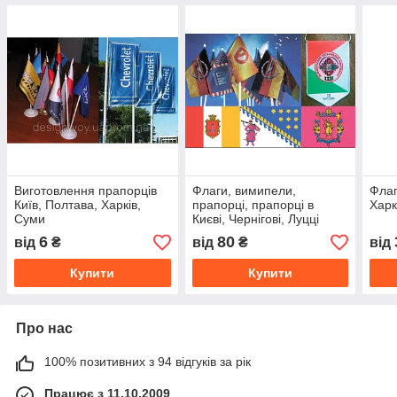
Виготовлення прапорців
Флаги, вимипели,
Флаг
Київ, Полтава, Харків,
прапорці, прапорці в
Харк
Суми
Києві, Чернігові, Луцці
6
80
від
₴
від
₴
від
Купити
Купити
Про нас
100% позитивних з 94 відгуків за рік
Працює з 11.10.2009