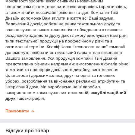
можливості зробити ексклюзивним і незвичайним
навколишнім світом, проявити свою яскравість і креативність,
а також знайти незвичайні рішення та ідеї. Компанія Твій
Дизайн допоможе Вам втілити в життя всі Ваші задуми.
Величезний досвід роботи на ринку текстильного друку та
власне сучасне високотехнологічне обладнання з високою
роздільною здатністю друку дають змогу виконувати нам різні
типи текстильної продукції на професійному рівні та в
оптимальні терміни. Кваліфіковані технологи нашої компанії
допоможуть підібрати оптимальний варіант для виконання
Вашого замовлення. Уся продукція компанії Твій Дизайн
представлена різними напрямами: виготовлення флагів різної
тематики та прапорців довільного дизайну, виготовлення
флагштоків і держсимволики, друк на одязі та головних
уборах, розроблення та виконання рекламної атрибутики та
інтер'єрний друк. Ми виробляємо наші вироби з
використанням таких сучасних технологій, як
сублімаційний
друк
і шовкографія.
Приховати
Відгуки про товар