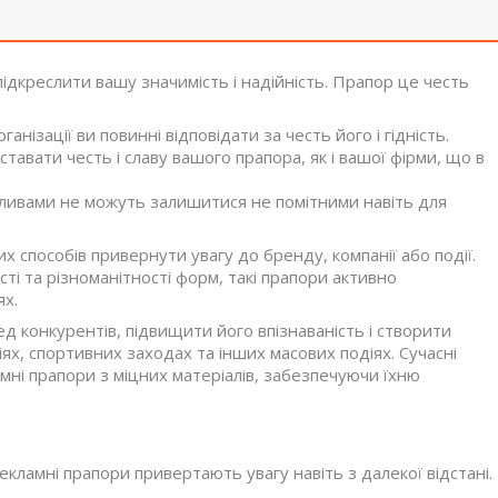
підкреслити вашу значимість і надійність. Прапор це честь
нізації ви повинні відповідати за честь його і гідність.
ставати честь і славу вашого прапора, як і вашої фірми, що в
еливами не можуть залишитися не помітними навіть для
х способів привернути увагу до бренду, компанії або події.
сті та різноманітності форм, такі прапори активно
ях.
 конкурентів, підвищити його впізнаваність і створити
х, спортивних заходах та інших масових подіях. Сучасні
мні прапори з міцних матеріалів, забезпечуючи їхню
екламні прапори привертають увагу навіть з далекої відстані.