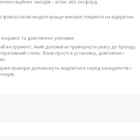
резентаційних заходів - атлас або оксфорд.
икі флагштокові моделі краще використовувати на відкритих
 яскравої та довговічної реклами.
ий інструмент, який допомагає привернути увагу до бренду,
поративний стиль. Вони прості в установці, довговічні і
ах.
ібрані прапори допоможуть виділитися серед конкурентів і
тнерів.