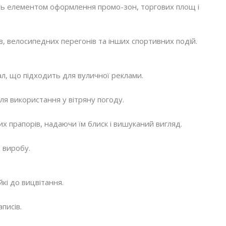
ать елементом оформлення промо-зон, торгових площ і
, велосипедних перегонів та інших спортивних подій.
ал, що підходить для вуличної реклами.
ля використання у вітряну погоду.
 прапорів, надаючи їм блиск і вишуканий вигляд.
 виробу.
кі до вицвітання.
писів.