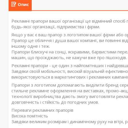
Опис
Рекламні прапори вашої організації це відмінний спосіб 
будь-якої організації, підприємства і фірми.
Якщо у вас є ваш прапор з логотипом вашої фірми або орга
Прапор це обличчя і душа вашої компанії, ви повинні від
іншому одне і теж.
Прапори блискучі на сонці, яскравими, барвистими пер
машин, що проїжджають, не кажучи вже про пішоходів.
Рекламні прапори - це один з найпомітніших і найдієвіши
Завдяки своїй мобільності, високій візуальній ефективно
використовуються в маркетингових і рекламних кампані
Прапори з логотипом допомагають виділити бренд серед
стильне рекламне оформлення на виставках, промо-акція
технології виробництва дають змогу виготовляти рекла
довговічність і стійкість до погодних умов.
Переваги рекламних прапорів
Висока помітність
Завдяки великим розмірам і динамічному руху на вітрі, р