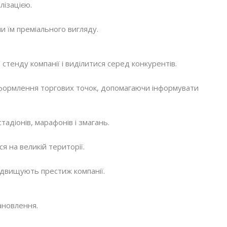
лізацією.
и їм преміального вигляду.
стенду компанії і виділитися серед конкурентів.
формлення торгових точок, допомагаючи інформувати
адіонів, марафонів і змагань.
 на великій території.
ідвищують престиж компанії.
ановлення.