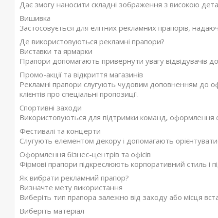
Дає змогу наносити складні зображення з високою дета
Вишивка
Застосовується для елітних рекламних прапорів, надаюч
Де використовуються рекламні прапори?
Виставки та ярмарки
Прапори допомагають привернути увагу відвідувачів до 
Промо-акції та відкриття магазинів
Рекламні прапори слугують чудовим доповненням до о
клієнтів про спеціальні пропозиції.
Спортивні заходи
Використовуються для підтримки команд, оформлення ст
Фестивалі та концерти
Слугують елементом декору і допомагають орієнтуватися
Оформлення бізнес-центрів та офісів
Фірмові прапори підкреслюють корпоративний стиль і п
Як вибрати рекламний прапор?
Визначте мету використання
Виберіть тип прапора залежно від заходу або місця вст
Виберіть матеріал