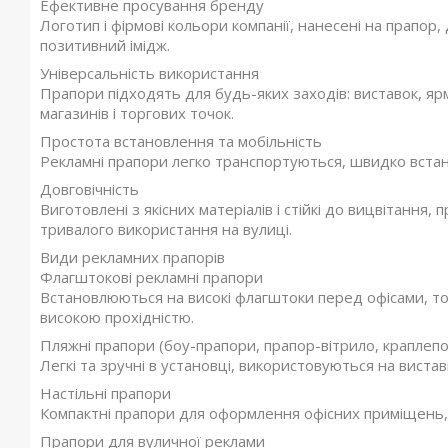
Ефективне просування бренду
Логотип і фірмові кольори компанії, нанесені на прапор
позитивний імідж.
Універсальність використання
Прапори підходять для будь-яких заходів: виставок, ярм
магазинів і торгових точок.
Простота встановлення та мобільність
Рекламні прапори легко транспортуються, швидко вста
Довговічність
Виготовлені з якісних матеріалів і стійкі до вицвітання
тривалого використання на вулиці.
Види рекламних прапорів
Флагштокові рекламні прапори
Встановлюються на високі флагштоки перед офісами, то
високою прохідністю.
Пляжні прапори (боу-прапори, прапор-вітрило, краплепо
Легкі та зручні в установці, використовуються на вистав
Настільні прапори
Компактні прапори для оформлення офісних приміщень, 
Прапори для вуличної реклами