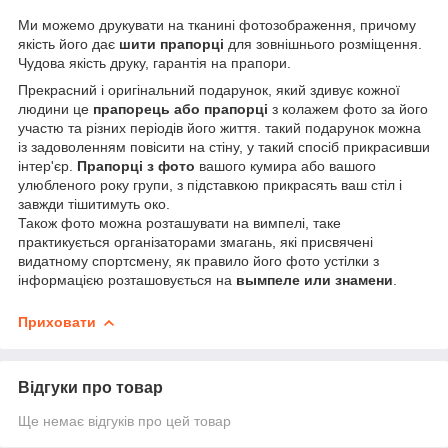
Ми можемо друкувати на тканині фотозображення, причому
якість його дає
шити прапорці
для зовнішнього розміщення.
Чудова якість друку, гарантія на прапори.
Прекрасний і оригінальний подарунок, який здивує кожної
людини це
прапорець або прапорці
з колажем фото за його
участю та різних періодів його життя. такий подарунок можна
із задоволенням повісити на стіну, у такий спосіб прикрасивши
інтер'єр.
Прапорці з фото
вашого кумира або вашого
улюбленого року групи, з підставкою прикрасять ваш стіл і
завжди тішитимуть око.
Також фото можна розташувати на вимпелі, таке
практикується організаторами змагань, які присвячені
видатному спортсмену, як правило його фото устілки з
інформацією розташовується на
вымпеле или знамени
.
Приховати
Відгуки про товар
Ще немає відгуків про цей товар