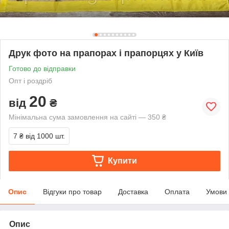
Друк фото на прапорах і прапорцях у Київ
Готово до відправки
Опт і роздріб
20
від
₴
Мінімальна сума замовлення на сайті — 350 ₴
7 ₴
від 1000 шт.
Купити
Опис
Відгуки про товар
Доставка
Оплата
Умови
Опис