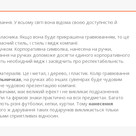
ування. У всьому світі вона відома своєю доступністю й
її власника. Якщо вона буде прикрашена гравіюванням, то це
ний стиль, і стиль і імідж компанії.
нком. Корпоративна символіка, нанесена на ручки,
ювання на ручках допоможе досягти єдиного корпоративного
ть необхідний імідж і засвідчить про респектабельність
еріалів. Це і метал, і дерево, і пластик. Колір гравіювання
альничках
, на ручках або інших сувенірах буде чудовим
не чудовою презентацією компанії.
ачами, має великий ефект і не викликає подразнення.
и та фірмові знаки практично на всіх предметах. Багато
ють різні футболки, кепки, куртки. Тому
нанесення
ого ж дарування таких подарунків викликається тільки
дьми сприятливих відносин.