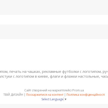
ом, печать на чашках, рекламные футболки с логотипом, руч
алстуки с логотипом в киеве, флаги и флажки настольные, час
Сайт створений на маркетплейсі
Prom.ua
ТВІЙ ДИЗАЙН |
Поскаржитися на контент
|
Політика конфіденційності
Select Language
▼