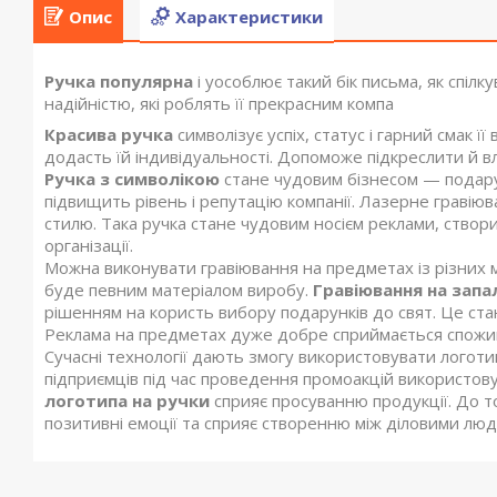
Опис
Характеристики
Ручка популярна
і уособлює такий бік письма, як спілк
надійністю, які роблять її прекрасним компа
Красива ручка
символізує успіх, статус і гарний смак 
додасть їй індивідуальності. Допоможе підкреслити й влас
Ручка з символікою
стане чудовим бізнесом — подару
підвищить рівень і репутацію компанії. Лазерне граві
стилю. Така ручка стане чудовим носієм реклами, створи
організації.
Можна виконувати гравіювання на предметах із різних мат
буде певним матеріалом виробу.
Гравіювання на зап
рішенням на користь вибору подарунків до свят. Це ста
Реклама на предметах дуже добре сприймається спожив
Сучасні технології дають змогу використовувати логотип
підприємців під час проведення промоакцій використову
логотипа на ручки
сприяє просуванню продукції. До т
позитивні емоції та сприяє створенню між діловими лю