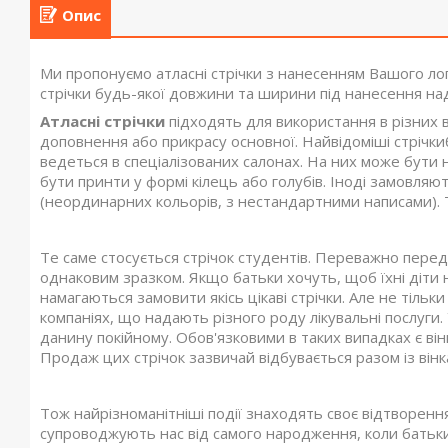
Опис
Ми пропонуємо атласні стрічки з нанесенням Вашого ло
стрічки будь-якої довжини та ширини під нанесення на
Атласні стрічки
підходять для використання в різних в
доповнення або прикрасу основної. Найвідоміші стрічкиб
ведеться в спеціалізованих салонах. На них може бути
бути принти у формі кілець або голубів. Іноді замовляю
(неординарних кольорів, з нестандартними написами). 
Те саме стосується стрічок студентів. Переважно пере
однаковим зразком. Якщо батьки хочуть, щоб їхні діти на 
намагаються замовити якісь цікаві стрічки. Але не тільки
компаніях, що надають різного роду лікувальні послуги.
данину покійному. Обов'язковими в таких випадках є вінк
Продаж цих стрічок зазвичай відбувається разом із вінк
Тож найрізноманітніші події знаходять своє відтворення
супроводжують нас від самого народження, коли батьк