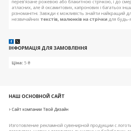
перев'язане рожевою або блакитною стрічкою, і до смер
атласних, але й оксамитових, капронових і багатьох ін
різноманітні. Завжди є можливість знайти найкращий д
незвичайних
текстів, малюнків на стрічки
для будь-я
ІНФОРМАЦІЯ ДЛЯ ЗАМОВЛЕННЯ
Ціна:
5 ₴
НАШ ОСНОВНОЙ САЙТ
Сайт компании Твой Дизайн
Изготовление рекламной сувенирной продукции с логотип