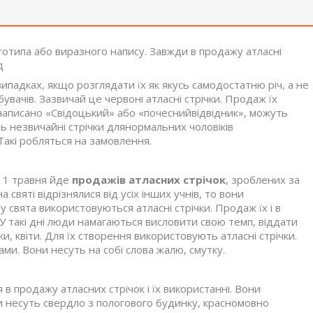
готипа або виразного напису. Завжди в продажу атласні
д
ипадках, якщо розглядати їх як якусь самодостатню річ, а не
увачів. Зазвичай це червоні атласні стрічки. Продаж їх
 написано «Свідоцький» або «почеснийвідвідник», можуть
ть незвичайні стрічки длянормальних чоловіків
Такі робляться на замовлення.
д 1 травня йде
продажів атласних стрічок
, зроблених за
святі відрізнялися від усіх інших учнів, то вони
 у свята використовуються атласні стрічки. Продаж їх і в
 У такі дні люди намагаються висловити свою темп, віддати
и, квіти. Для їх створення використовують атласні стрічки.
ами. Вони несуть на собі слова жалю, смутку.
 в продажу атласних стрічок і їх використанні. Вони
и несуть свердло з пологового будинку, красномовно