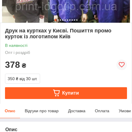
Друк на куртках у Києві. Пошиття промо
курток із логотипом Київ
В наявності
Опт і роздріб
378
₴
350 ₴
від 30 шт.
Купити
Опис
Відгуки про товар
Доставка
Оплата
Умови
Опис