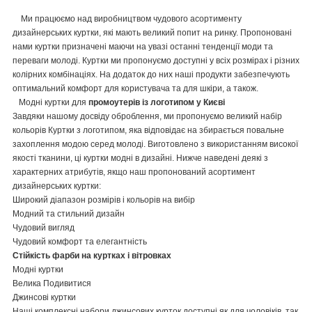
Ми працюємо над виробництвом чудового асортименту
дизайнерських куртки, які мають великий попит на ринку. Пропоновані
нами куртки призначені маючи на увазі останні тенденції моди та
переваги молоді. Куртки ми пропонуємо доступні у всіх розмірах і різних
колірних комбінаціях. На додаток до них наші продукти забезпечують
оптимальний комфорт для користувача та для шкіри, а також.
Модні куртки для
промоутерів із логотипом у Києві
Завдяки нашому досвіду оброблення, ми пропонуємо великий набір
кольорів Куртки з логотипом, яка відповідає на збирається повальне
захоплення модою серед молоді. Виготовлено з використанням високої
якості тканини, ці куртки модні в дизайні. Нижче наведені деякі з
характерних атрибутів, якщо наш пропонований асортимент
дизайнерських куртки:
Широкий діапазон розмірів і кольорів на вибір
Модний та стильний дизайн
Чудовий вигляд
Чудовий комфорт та елегантність
Стійкість фарби на куртках і вітровках
Модні куртки
Велика Подивитися
Джинсові куртки
Наші комплексні набори джинсових курток доступні як для чоловіків, так