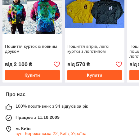
Пошиття курток із повним
Пошиття вітрів, легкі
Поши
друком
куртки з логотипом
поши
лого
2 100
570
від
₴
від
₴
від
Купити
Купити
Про нас
100% позитивних з 94 відгуків за рік
Працює з 11.10.2009
м. Київ
вул. Бережанська 22, Київ, Україна