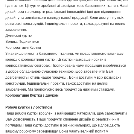
і для жінок. Ці куртки зроблені зі стовідсотково бавовняних тканин. Наші
дизайнери та експерти реалізовані інноваційні ідеї для підвищення
дизайну та зовнішнього вигляду нашої продукції. Вони доступні у всіх
розмірах і конструкцій. Індивідуальні проєкти, також доступні на великі
замовлення.
Джинсові куртки
Велика Подивитися
Корпоративні Куртки
З найвищої якості з бавовняної тканини, ми представляємо вам нашу
колекцію корпоративні куртки. Ці куртки найкраще носити в
корпоративному секторах. Пропонована нами продукція виробляється
з добре обладнаною сучасною технікою, щоб забезпечити Вам
довговічність і стиль нашої продукції. Вони доступні у всіх розмірах і
конструкцій. Індивідуальні проєкти, також доступні на великі
замовлення. Ми пропонуємо весь продукт за нижчими ставками.
Корпоративні Куртки з друком
Робочі куртки з логотипом
Наші робочі куртки зроблені з найкращих матеріалів, щоб забезпечити
Вам довговічність. Наші продукти сповнені дизайн із реалістичним
поглядом. Наші куртки доступні в різних кольорах, що відповідають
вашому робочому середовищу. Вони мають великий попит у