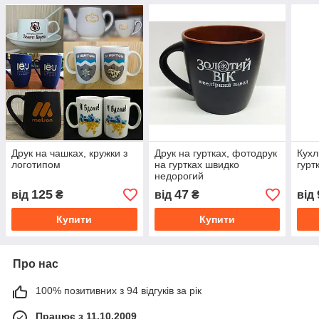
Друк на чашках, кружки з
Друк на гуртках, фотодрук
Кухл
логотипом
на гуртках швидко
гурт
недорогий
125
47
від
₴
від
₴
від
Купити
Купити
Про нас
100% позитивних з 94 відгуків за рік
Працює з 11.10.2009