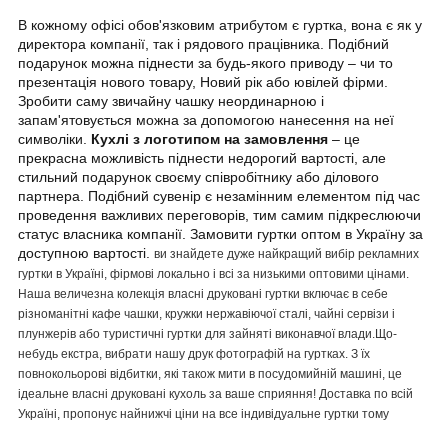
В кожному офісі обов'язковим атрибутом є гуртка, вона є як у
директора компанії, так і рядового працівника. Подібний
подарунок можна піднести за будь-якого приводу – чи то
презентація нового товару, Новий рік або ювілей фірми.
Зробити саму звичайну чашку неординарною і
запам'ятовується можна за допомогою нанесення на неї
символіки.
Кухлі з логотипом на замовлення
– це
прекрасна можливість піднести недорогий вартості, але
стильний подарунок своєму співробітнику або ділового
партнера. Подібний сувенір є незамінним елементом під час
проведення важливих переговорів, тим самим підкреслюючи
статус власника компанії. Замовити гуртки оптом в Україну за
доступною вартості.
ви знайдете дуже найкращий вибір рекламних
гуртки в Україні, фірмові локально і всі за низькими оптовими цінами.
Наша величезна колекція власні друковані гуртки включає в себе
різноманітні кафе чашки, кружки нержавіючої сталі, чайні сервізи і
плунжерів або туристичні гуртки для зайняті виконавчої влади.Що-
небудь екстра, вибрати нашу друк фотографій на гуртках. З їх
повнокольорові відбитки, які також мити в посудомийній машині, це
ідеальне власні друковані кухоль за ваше сприяння! Доставка по всій
Україні, пропонує найнижчі ціни на все індивідуальне гуртки тому