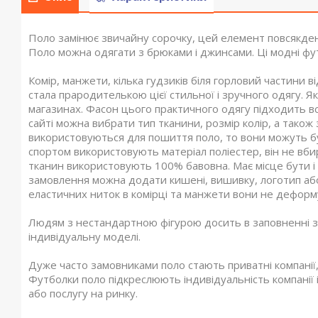
Поло замінює звичайну сорочку, цей елемент повсякденног
Поло можна одягати з брюками і джинсами.
Ці модні фу
Комір, манжети, кілька гудзиків біля горловий частини в
стала прародителькою цієї стильної і зручного одягу.
Як
магазинах.
Фасон цього практичного одягу підходить вс
сайті можна вибрати тип тканини, розмір колір, а також
використовуються для пошиття поло, то вони можуть б
спортом використовують матеріал поліестер, він не вбир
тканин використовують 100% бавовна.
Має місце бути і
замовлення можна додати кишені, вишивку, логотип або
еластичних ниток в комірці та манжети вони не деформ
Людям з нестандартною фігурою досить в заповненні зая
індивідуальну моделі.
Дуже часто замовниками поло стають приватні компанії, 
Футболки поло підкреслюють індивідуальність компанії і
або послугу на ринку.