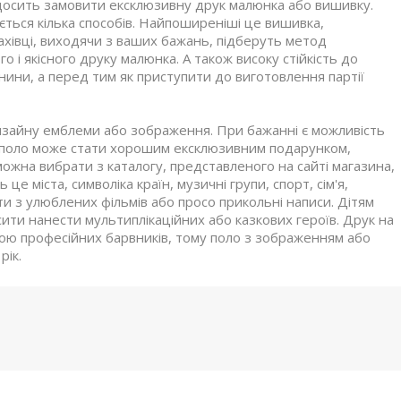
 досить замовити ексклюзивну друк малюнка або вишивку.
ться кілька способів.
Найпоширеніші це вишивка,
ахівці, виходячи з ваших бажань, підберуть метод
го і якісного друку малюнка.
А також високу стійкість до
ни, а перед тим як приступити до виготовлення партії
дизайну емблеми або зображення.
При бажанні є можливість
 поло може стати хорошим ексклюзивним подарунком,
ожна вибрати з каталогу, представленого на сайті магазина,
це міста, символіка країн, музичні групи, спорт, сім'я,
и з улюблених фільмів або просо прикольні написи.
Дітям
ти нанести мультиплікаційних або казкових героїв.
Друк на
ою професійних барвників, тому поло з зображенням або
рік.