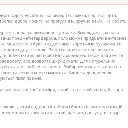
о одягу носять як чоловіки, так і жінки, підлітки і діти.
тболки добре носити на прогулянки, зручно в них і на роботі.
ідрізняє поло від звичайної футболки.
Всім відома гра поло
 і інші предмети гардероба, поло можна придбати в інтернет
ім.
Моделі поло бувають довгими і короткими рукавами.
На
 замовити друк на поло.
Якщо говорити про тканини, які
ути повністю або частково натуральними, також для занять
ає вологу, але дозволяє шкірі дихати.
Для натуральних
 трикотаж різний по щільності.
Вибираючи модель поло на
 внести зміни в комір і манжети.
Завдяки доповненню
уються після прання.
вки вказати свої розміри, а майстер закрійник подбає про
школи, дитячі оздоровчі табори і багато інших організацій.
 допомагають залучити клієнтів, а, отже, просунути товар