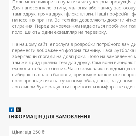
Поло може використовуватися як сувенірна продукція,
Для нанесення логотипу, малюнка або напису застосовує
тамподрук, пряма друк і флекс плівки.
Наші професійні ф
нанесення принта.
Всі техніки дозволяють досягти чітко
стирання.
Перед замовленням надаються пробники ткани
поло, шиють один екземпляр на перевірку.
На нашому сайті є послуга з розробки потрібного вам 
перенести зображення фотона тканину.
Така футболка
зберігаючи спогади на довгі роки.
Поло на замовлення м
там же є ряд цікавих тем для друку.
Самі вони вибирають 
екологія та багато інших.
Часто замовляють відомі цитат
вибирають поло з бавовни, причому малюк може попроси
поло проводитися на сучасному обладнанні, за допомог
логотипом буде радувати і приносити комфорт не один 
ІНФОРМАЦІЯ ДЛЯ ЗАМОВЛЕННЯ
Ціна:
від 250 ₴