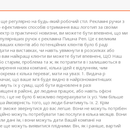
ще регулярно на будь-який робочий стіл. Рекламні ручки з
о ефективних способів отримання ваш логотип за своїми
ктр із практичної новизни, ви можете бути впевнені, що ми
опулярніших ручок є рекламна Пишна Pen. Це є великим
ваших клієнтів або потенційних клієнтів було б раді
ати на виставках, чи навіть увімкнути в розсилках або
 вам найкращі клієнти ви можете бути! впевнені, ЩО Наш
о старим, проблема та ж; як потрапити в і залишаються в
рення назва компанії, кілька ідей є відлунням, чим
крема є кілька переваг, мати на увазі. 1. Видача р
начає, що ваше ім'я буде видно в найрізноманітніших
муть їх у сумці, щоб бути відновлені в разі
іщені в районі, де людина працює, або навіть офісні
о, і це не було б можливо перерахувати їх усі. Чим більше
а ймовірність того, що люди бачитимуть їх. 2. Крім
єнт зможе звернутися до вас легше. Вони не можуть потрібен
ійно можуть потребувати такі послуги в кілька місяців. Вони
ли дані їм, і вони можуть дати Вашій компанії на
е ще можуть виявитися плідними. Він, як і раніше, вартий