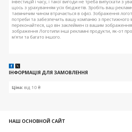
інвестицій і часу, і такої вигоди не треба випускати з ув
щось з урахуванням усіх бюджетів. Зробіть ваш рекламни
таємничим чином втрачається в офісі. Зображення лого
потреби та забезпечить вашу компанію з престижного ім
переконайтеся, що він заклеймен із вашим зображенням.
зображення Логотипи інші рекламні продукти, як-от пр
м'яти та багато іншого.
ІНФОРМАЦІЯ ДЛЯ ЗАМОВЛЕННЯ
Ціна:
від 10 ₴
НАШ ОСНОВНОЙ САЙТ