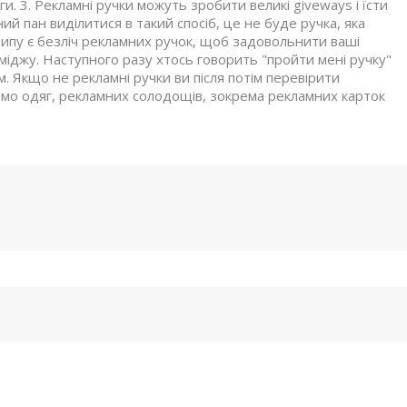
аги. 3. Рекламні ручки можуть зробити великі giveways і їсти
й пан виділитися в такий спосіб, це не буде ручка, яка
типу є безліч рекламних ручок, щоб задовольнити ваші
іджу. Наступного разу хтось говорить "пройти мені ручку"
 Якщо не рекламні ручки ви після потім перевірити
омо одяг, рекламних солодощів, зокрема рекламних карток