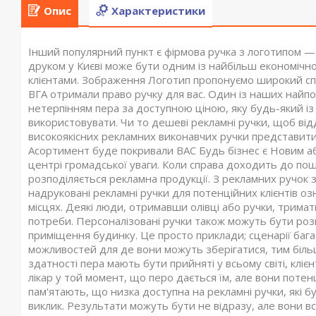
Опис
Характеристики
Інший популярний пункт є фірмова ручка з логотипом — 
друком у Києві може бути одним із найбільш економічн
клієнтами. Зображення Логотип пропонуємо широкий спе
ВГА отримали право ручку для вас. Один із наших найп
нетерпінням пера за доступною ціною, яку будь-який із 
використовувати. Чи то дешеві рекламні ручки, щоб відд
високоякісних рекламних виконавчих ручки представити
Асортимент буде покривали ВАС Будь бізнес є Новим аб
центрі громадської уваги. Коли справа доходить до поши
розподіляється рекламна продукції. З рекламних ручок зо
надруковані рекламні ручки для потенційних клієнтів оз
місцях. Деякі люди, отримавши олівці або ручки, тримати
потреби. Персоналізовані ручки також можуть бути розм
приміщення будинку. Це просто приклади; сценарії багат
можливостей для де вони можуть зберігатися, тим більш
здатності пера мають бути прийняті у всьому світі, клі
лікар у той момент, що перо дається їм, але вони потенц
пам'ятають, що низка доступна на рекламні ручки, які бу
виклик. Результати можуть бути не відразу, але вони вс