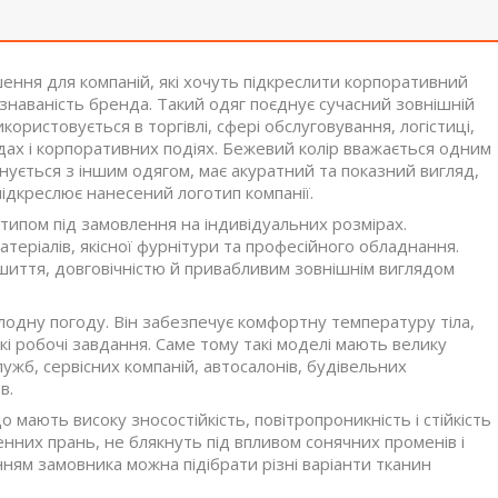
ення для компаній, які хочуть підкреслити корпоративний
ізнаваність бренда. Такий одяг поєднує сучасний зовнішній
користовується в торгівлі, сфері обслуговування, логістиці,
одах і корпоративних подіях. Бежевий колір вважається одним
днується з іншим одягом, має акуратний та показний вигляд,
 підкреслює нанесений логотип компанії.
типом під замовлення на індивідуальних розмірах.
еріалів, якісної фурнітури та професійного обладнання.
шиття, довговічністю й привабливим зовнішнім виглядом
одну погоду. Він забезпечує комфортну температуру тіла,
кі робочі завдання. Саме тому такі моделі мають велику
лужб, сервісних компаній, автосалонів, будівельних
в.
мають високу зносостійкість, повітропроникність і стійкість
нних прань, не блякнуть під впливом сонячних променів і
ням замовника можна підібрати різні варіанти тканин