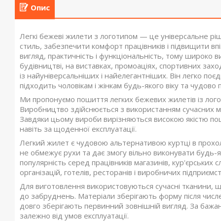
Опис
Легкі бежеві жилети з логотипом — це універсальне ріш
стиль, забезпечити комфорт працівників і підвищити вп
вигляд, практичність і функціональність, тому широко ви
будівництві, на виставках, промоаціях, спортивних зах
із найуніверсальніших і найелегантніших. Він легко поє
підходить чоловікам і жінкам будь-якого віку та чудово
Ми пропонуємо пошиття легких бежевих жилетів із лого
Виробництво здійснюється з використанням сучасних мат
Завдяки цьому вироби вирізняються високою якістю по
навіть за щоденної експлуатації.
Легкий жилет є чудовою альтернативою куртці в прохол
не обмежує рухи та дає змогу вільно виконувати будь-я
популярність серед працівників магазинів, кур'єрських с
організацій, готелів, ресторанів і виробничих підприємст
Для виготовлення використовуються сучасні тканини, що 
до забруднень. Матеріали зберігають форму після числе
довго зберігають первинний зовнішній вигляд. За бажан
залежно від умов експлуатації.