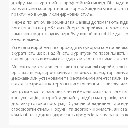
довіру, має акуратний та професійний вигляд. Він чудов
елементами корпоративної форми. Завдяки універсально
практично в будь-який фірмовий стиль.
Перед початком виробництва фахівці допомагають піді
логотипа. За потреби дизайнери розробляють макет ро
замовником до запуску виробу у виробництві. Це дає зм
внести зміни.
Усі етапи виробництва проходять суворий контроль якос
акуратність швів, надійність фурнітури та правильність
відповідають високим стандартам якості та вимогам кліє
Ми вживаємо замовлення як на поодинокі вироби, так і 
організаціями, виробничими підприємствами, торговим
державними установами та рекламними агентствами. Не
підхід, дотримання термінів виготовлення та висока якіс
Якщо ви хочете замовити легкі бежеві жилети з логоти
консультацію, розробку дизайну, підбір матеріалів, виг
доставку готової продукції. Сучасне обладнання, досвід
створювати стильні, зручні та довговічні жилети, які 
компанії та щодня підкреслять професіоналізм вашого к