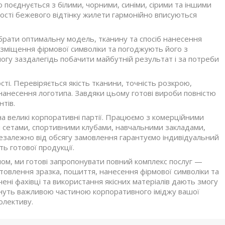
о поєднується з білими, чорними, синіми, сірими та іншими
сті бежевого відтінку жилети гармонійно вписуються
брати оптимальну модель, тканину та спосіб нанесення
зміщення фірмової символіки та погоджують його з
огу заздалегідь побачити майбутній результат і за потреби
ті. Перевіряється якість тканини, точність розкрою,
 нанесення логотипа. Завдяки цьому готові вироби повністю
нтів.
на великі корпоративні партії. Працюємо з комерційними
и сетами, спортивними клубами, навчальними закладами,
залежно від обсягу замовлення гарантуємо індивідуальний
ть готової продукції.
пом, ми готові запропонувати повний комплекс послуг —
отовлення зразка, пошиття, нанесення фірмової символіки та
чені фахівці та використання якісних матеріалів дають змогу
стануть важливою частиною корпоративного іміджу вашої
олективу.