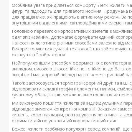
Особлива увага приділяється комфорту. Легкі жилети ма
фігурі та підходить для тривалого носіння. Продумана 
для працівників, які працюють в активному режимі. За
внутрішніми відділеннями, світловідбивними елементам
Головною перевагою корпоративних жилетів є можливіст
одяг впізнаваним, допомагає формувати єдиний корпор
нанесення логотипів різними способами залежно від мат
Використовуються сучасні технології, що забезпечують в
експлуатації зображення.
Найпопулярнішим способом оформлення є комп'ютерна в
виглядом, високою зносостійкістю і стійкістю до багат
вицвітає і має дорогий вигляд навіть через тривалий час
Також застосовується термотрансферний друк та інші с
відтворювати складні графічні елементи, написи, ембле
сучасному обладнанню можливе виготовлення як невелик
Ми виконуємо пошиття жилетів за індивідуальними пара
відповідає вимогам конкретної компанії. Заказчик самост
кишень, колір підкладки, розташування логотипа та дод
отримати дійсно унікальний корпоративний одяг.
Бежеві жилети особливо популярні серед компаній, що п