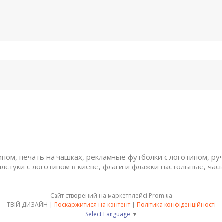
ом, печать на чашках, рекламные футболки с логотипом, руч
алстуки с логотипом в киеве, флаги и флажки настольные, час
Сайт створений на маркетплейсі
Prom.ua
ТВІЙ ДИЗАЙН |
Поскаржитися на контент
|
Політика конфіденційності
Select Language
▼