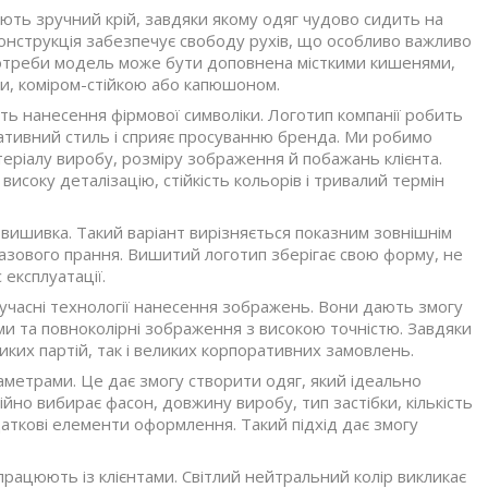
ють зручний крій, завдяки якому одяг чудово сидить на
конструкція забезпечує свободу рухів, що особливо важливо
 потреби модель може бути доповнена місткими кишенями,
и, коміром-стійкою або капюшоном.
ь нанесення фірмової символіки. Логотип компанії робить
ативний стиль і сприяє просуванню бренда. Ми робимо
еріалу виробу, розміру зображення й побажань клієнта.
исоку деталізацію, стійкість кольорів і тривалий термін
ишивка. Такий варіант вирізняється показним зовнішнім
оразового прання. Вишитий логотип зберігає свою форму, не
 експлуатації.
учасні технології нанесення зображень. Вони дають змогу
ми та повноколірні зображення з високою точністю. Завдяки
их партій, так і великих корпоративних замовлень.
метрами. Це дає змогу створити одяг, який ідеально
ійно вибирає фасон, довжину виробу, тип застібки, кількість
аткові елементи оформлення. Такий підхід дає змогу
рацюють із клієнтами. Світлий нейтральний колір викликає