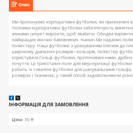
Опис
Ми пропонуємо корпоративні футболки, які призначені в
Чоловіки корпоративні футболки забезпечують винятков
жінками силует вирізати, щоб звабити. Обидва варіанти
найкращих якісних бавовняних тканин.Ми надаємо поліе
поліестеру. Наші футболки з урахуванням плечем до пле
широкому діапазоні розмірів і кольорів, поліестер фут
користувача.Гольф-футболки, пропоновані нами, дрібно 
почуття. Ці трикотажні поле для мерсеризації футболки в
робить їх схвалені футболки для шанувальників гольфу. 
розмірах і тканинах, у такий спосіб задовольняючи різно
ІНФОРМАЦІЯ ДЛЯ ЗАМОВЛЕННЯ
Ціна:
50 ₴