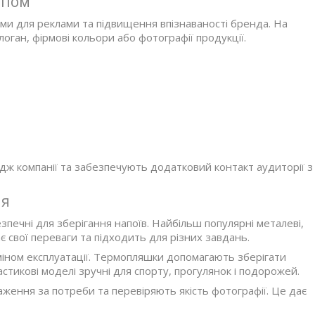
ипом
ми для реклами та підвищення впізнаваності бренда. На
оган, фірмові кольори або фотографії продукції.
ж компанії та забезпечують додатковий контакт аудиторії з
ня
зпечні для зберігання напоїв. Найбільш популярні металеві,
є свої переваги та підходить для різних завдань.
міном експлуатації. Термопляшки допомагають зберігати
стикові моделі зручні для спорту, прогулянок і подорожей.
ження за потреби та перевіряють якість фотографії. Це дає