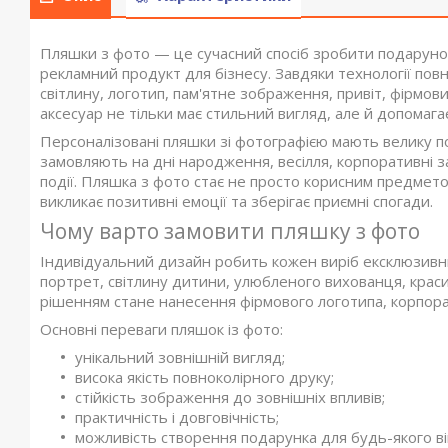
Пляшки з фото — це сучасний спосіб зробити подаруно
рекламний продукт для бізнесу. Завдяки технології пов
світлину, логотип, пам'ятне зображення, привіт, фірмо
аксесуар не тільки має стильний вигляд, але й допомага
Персоналізовані пляшки зі фотографією мають велику поп
замовляють на дні народження, весілля, корпоративні за
події. Пляшка з фото стає не просто корисним предмет
викликає позитивні емоції та зберігає приємні спогади.
Чому варто замовити пляшку з фото
Індивідуальний дизайн робить кожен виріб ексклюзивн
портрет, світлину дитини, улюбленого вихованця, краси
рішенням стане нанесення фірмового логотипа, корпора
Основні переваги пляшок із фото:
унікальний зовнішній вигляд;
висока якість повноколірного друку;
стійкість зображення до зовнішніх впливів;
практичність і довговічність;
можливість створення подарунка для будь-якого ві