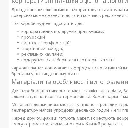
Корпоративні пляшки з фото та логот
Брендовані пляшки активно використовуються компанія
поверхню можна нанести логотип компанії, рекламний сл
Такі вироби чудово підходять для:
корпоративних подарунків працівникам;
промоакцій;
виставок і конференцій;
спортивних заходів;
рекламних кампаній;
подарункових наборів для партнерів і клієнтів.
Фірмові пляшки допомагають формувати позитивний імід
брендом у повсякденному житті.
Матеріали та особливості виготовлен
Для виробництва використовуються якісні матеріали, бе
алюмінієві, пластикові та термопляшки. Кожен варіант ма
Металеві пляшки вирізняються міцністю і тривалим тер
температуру напоїв упродовж декількох годин. Легкі пла
Перед друком фахівці готують макет, коректують зобра
змогу отримати максимально привабливий результат.