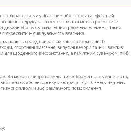
к по-справжньому унікальним або створити ефектний
ноколірного друку на поверхні пляшки можна розмістити
вий дизайн або будь-який інший графічний елемент. Такий
є підкреслити індивідуальність власника.
улярність серед приватних клієнтів і компаній. Їх
ходи, спортивні змагання, випускні вечори та інші важливі
ом для щоденного використання, а пам'ятним сувеніром, який
им. Ви можете вибрати будь-яке зображення: сімейне фото,
вий пейзаж або авторську ілюстрація. Для бізнесу чудовим
тивної символіки або рекламного повідомлення.
ку;