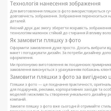
Технологія нанесення зображення
Для виготовлення пляшок із фото використовуються суча
довговічність зображення. Зображення переноситься н
деталей.
Якісний друк дає змогу зберегти яскравість зображення 
технологіям малюнок стійкий до стирання й впливу воло
Як замовити пляшку з фото
Оформити замовлення дуже просто. Досить вибрати від
макет і погоджувати дизайн. За потреби дизайнер доп
оформлення.
Ми пропонуємо виготовлення як поодиноких примірників,
замовлення виконується з урахуванням побажань клієнт
Замовити пляшки з фото за вигідною 
Пляшки з фото — це поєднання практичності, оригіналь
для подарунків, реклами, корпоративних заходів та осо
моделей і можливість створення унікального дизайну ро
компаній.
Замовте пляшку з фото вже сьогодні й отримайте стиль
власника щодня. Індивідуальний друк дає змогу втілити 