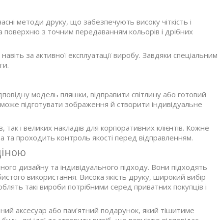
сні методи друку, що забезпечують високу чіткість і
а поверхню з точним передаванням кольорів і дрібних
навіть за активної експлуатації виробу. Завдяки спеціальним
ги.
повідну модель пляшки, відправити світлину або готовий
оможе підготувати зображення й створити індивідуальне
 так і великих накладів для корпоративних клієнтів. Кожне
а та проходить контроль якості перед відправленням.
ціною
ного дизайну та індивідуального підходу. Вони підходять
бистого використання. Висока якість друку, широкий вибір
блять такі вироби потрібними серед приватних покупців і
ний аксесуар або пам'ятний подарунок, який тішитиме
будь-які ідеї та створити виріб, що повністю відповідає