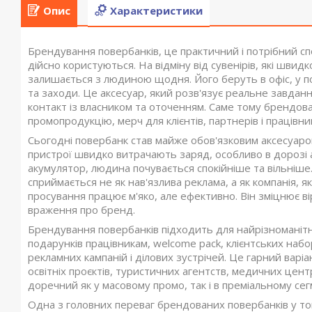
Опис
Характеристики
Брендування повербанків, це практичний і потрібний с
дійсно користуються. На відміну від сувенірів, які шви
залишається з людиною щодня. Його беруть в офіс, у пої
та заходи. Це аксесуар, який розв'язує реальне завданн
контакт із власником та оточенням. Саме тому брендов
промопродукцію, мерч для клієнтів, партнерів і працівник
Сьогодні повербанк став майже обов'язковим аксесуаро
пристрої швидко витрачають заряд, особливо в дорозі а
акумулятор, людина почувається спокійніше та вільніш
сприймається не як нав'язлива реклама, а як компанія, 
просування працює м'яко, але ефективно. Він зміцнює ві
враження про бренд.
Брендування повербанків підходить для найрізноманітн
подарунків працівникам, welcome pack, клієнтських набо
рекламних кампаній і ділових зустрічей. Це гарний варіа
освітніх проєктів, туристичних агентств, медичних цент
доречний як у масовому промо, так і в преміальному сегм
Одна з головних переваг брендованих повербанків у то