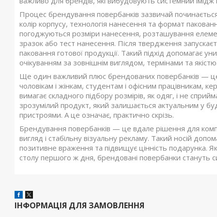
важливо для брендів, які вибудовують системний імідж і
Процес брендування повербанків зазвичай починається 
колір корпусу, технологія нанесення та формат пакованн
погоджуються розміри нанесення, розташування елемент
зразок або тест нанесення. Після твердження запускає
паковання готової продукції. Такий підхід допомагає ун
очікуванням за зовнішнім виглядом, термінами та якістю
Ще один важливий плюс брендованих повербанків — це 
чоловікам і жінкам, студентам і офісним працівникам, кер
вимагає складного підбору розмірів, як одяг, і не сприй
зрозумілий продукт, який залишається актуальним у бу
пристроями. А це означає, практично скрізь.
Брендування повербанків — це вдале рішення для компа
вигляд і стабільну візуальну рекламу. Такий носій доп
позитивне враження та підвищує цінність подарунка. Я
столу першого ж дня, брендовані повербанки стануть с
ІНФОРМАЦІЯ ДЛЯ ЗАМОВЛЕННЯ