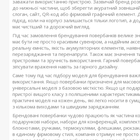
заважати використанню пристрою. Зазвичай бренд розм
до нижньої частини, щоб зберегти акуратний зовнішні
слоган, сайт, QR-код або фірмовий графічний елемент.
підхід, коли на корпусі залишається тільки логотип, а 
має чистіший та дорожчий вигляд.
Під час замовлення брендування повербанків велике зн
має бути не просто красивим сувеніром, а надійним акс
реальну ємність, якість акумуляторних елементів, наявн
перезаряджання та перенапруги. Також має значення тип
пристроями та зручність використання. Гарний поверба
зіпсувати враження навіть за гарного дизайну.
Саме тому під час підбору моделі для брендування важл
використання. Якщо повербанки призначені для масовог
універсальні моделі з базовою місткістю. Якщо це пода
пристрої вищого класу з поліпшеними характеристиками
практичні моделі на кожен день, які легко носити в сумц
з кількома виходами та швидким заряджанням.
Брендовані повербанки чудово працюють як частина ко
подарункові набори, набори для конференцій, комплекти
блокнотами, ручками, термокухлями, флешками, рюкза
в єдиному фірмовому стилі, компанія отримує не просто 