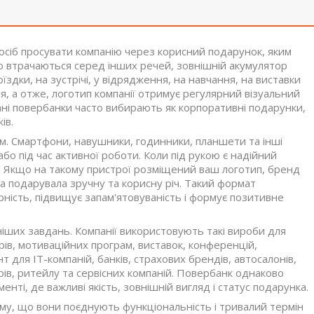
посіб просувати компанію через корисний подарунок, яким
дко втрачаються серед інших речей, зовнішній акумулятор
здки, на зустрічі, у відрядження, на навчання, на виставки
я, а отже, логотип компанії отримує регулярний візуальний
ані повербанки часто вибирають як корпоративні подарунки,
ів.
м. Смартфони, навушники, годинники, планшети та інші
бо під час активної роботи. Коли під рукою є надійний
е. Якщо на такому пристрої розміщений ваш логотип, бренд
яка подарувала зручну та корисну річ. Такий формат
рність, підвищує запам'ятовуваність і формує позитивне
іших завдань. Компанії використовують такі вироби для
рів, мотиваційних програм, виставок, конференцій,
нт для IT-компаній, банків, страхових брендів, автосалонів,
рів, ритейлу та сервісних компаній. Повербанк однаково
енті, де важливі якість, зовнішній вигляд і статус подарунка.
му, що вони поєднують функціональність і тривалий термін