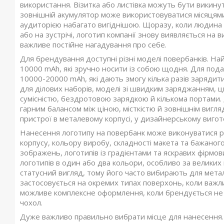
використання. Візитка або листівка можуть бути викинут
зовнішній акумулятор може використовуватися місяцями 
аудиторією набагато вигіднішою. Щоразу, коли людина д
або на зустрічі, логотип компанії знову виявляється на 
важливе постійне нагадування про себе.
Для брендування доступні різні моделі повербанків. На
10000 mAh, які зручно носити із собою щодня. Для пода
10000-20000 mAh, які дають змогу кілька разів зарядити
для ділових наборів, моделі зі швидким заряджанням,
сумісністю, бездротовою зарядкою й кількома портами.
гарним балансом між ціною, місткістю й зовнішнім вигл
пристрої в металевому корпусі, у дизайнерському вигот
Нанесення логотипу на повербанк може виконуватися рі
корпусу, кольору виробу, складності макета та бажаног
зображень, логотипів із градієнтами та яскравих фірмо
логотипів в один або два кольори, особливо за великих
статусний вигляд, тому його часто вибирають для мета
застосовується на окремих типах поверхонь, коли важли
можливе комплексне оформлення, коли брендується не тіл
чохол.
Дуже важливо правильно вибрати місце для нанесення. 