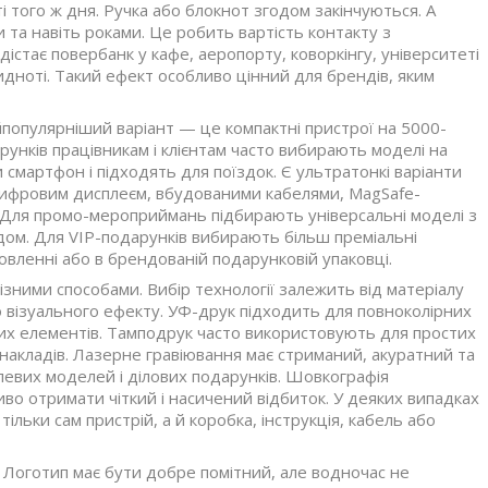
і того ж дня. Ручка або блокнот згодом закінчуються. А
та навіть роками. Це робить вартість контакту з
істає повербанк у кафе, аеропорту, коворкінгу, університеті
видноті. Такий ефект особливо цінний для брендів, яким
йпопулярніший варіант — це компактні пристрої на 5000-
рунків працівникам і клієнтам часто вибирають моделі на
 смартфон і підходять для поїздок. Є ультратонкі варіанти
 цифровим дисплеєм, вбудованими кабелями, MagSafe-
 Для промо-мероприймань підбирають універсальні моделі з
ядом. Для VIP-подарунків вибирають більш преміальні
овленні або в брендованій подарунковій упаковці.
зними способами. Вибір технології залежить від матеріалу
о візуального ефекту. УФ-друк підходить для повноколірних
вих елементів. Тамподрук часто використовують для простих
 накладів. Лазерне гравіювання має стриманий, акуратний та
левих моделей і ділових подарунків. Шовкографія
во отримати чіткий і насичений відбиток. У деяких випадках
ьки сам пристрій, а й коробка, інструкція, кабель або
Логотип має бути добре помітний, але водночас не