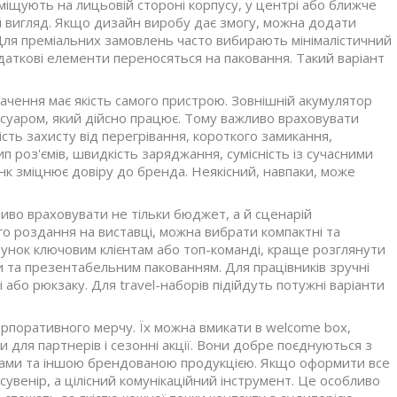
іщують на лицьовій стороні корпусу, у центрі або ближче
й вигляд. Якщо дизайн виробу дає змогу, можна додати
 Для преміальних замовлень часто вибирають мінімалістичний
додаткові елементи переносяться на паковання. Такий варіант
ачення має якість самого пристрою. Зовнішній акумулятор
есуаром, який дійсно працює. Тому важливо враховувати
ість захисту від перегрівання, короткого замикання,
 роз'ємів, швидкість заряджання, сумісність із сучасними
нк зміцнює довіру до бренда. Неякісний, навпаки, може
иво враховувати не тільки бюджет, а й сценарій
о роздання на виставці, можна вибрати компактні та
рунок ключовим клієнтам або топ-команді, краще розглянути
 та презентабельним пакованням. Для працівників зручні
і або рюкзаку. Для travel-наборів підійдуть потужні варіанти
рпоративного мерчу. Їх можна вмикати в welcome box,
 для партнерів і сезонні акції. Вони добре поєднуються з
ками та іншою брендованою продукцією. Якщо оформити все
сувенір, а цілісний комунікаційний інструмент. Це особливо