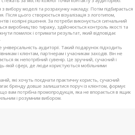
 стежать за якістю кожної точки контакту з аудиторією.
з вибору моделі та розрахунку накладу. Потім підбирається
я. Після цього створюється візуалізація з логотипом,
ів і колірні рішення. За потреби виконується сигнальний
ться виробництво тиражу, здійснюється контроль якості та
икнути помилок і отримати результат, який відповідає
.
універсальність аудиторії. Такий подарунок підходить
івникам і клієнтам, партнерам і учасникам заходів. Він не
мається як непотрібний сувенір. Це зручний, сучасний і
дь-якій сфері, де люди користуються мобільними
ній, які хочуть поєднати практичну користь, сучасний
омагає бренду довше залишатися поруч із клієнтом, формує
кщо вам потрібна промопродукція, яка не впорається в ящик
ильним і розумним вибором.