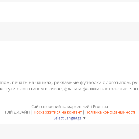
ом, печать на чашках, рекламные футболки с логотипом, руч
алстуки с логотипом в киеве, флаги и флажки настольные, час
Сайт створений на маркетплейсі
Prom.ua
ТВІЙ ДИЗАЙН |
Поскаржитися на контент
|
Політика конфіденційності
Select Language
▼