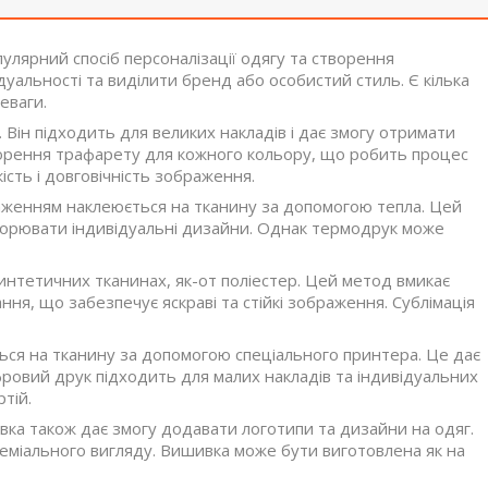
пулярний спосіб персоналізації одягу та створення
дуальності та виділити бренд або особистий стиль. Є кілька
еваги.
Він підходить для великих накладів і дає змогу отримати
ворення трафарету для кожного кольору, що робить процес
ість і довговічність зображення.
раженням наклеюється на тканину за допомогою тепла. Цей
творювати індивідуальні дизайни. Однак термодрук може
интетичних тканинах, як-от поліестер. Цей метод вмикає
ня, що забезпечує яскраві та стійкі зображення. Сублімація
ся на тканину за допомогою спеціального принтера. Це дає
фровий друк підходить для малих накладів та індивідуальних
тій.
вка також дає змогу додавати логотипи та дизайни на одяг.
реміального вигляду. Вишивка може бути виготовлена як на