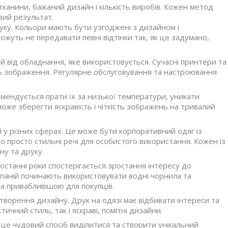
канини, бажаний дизайн і кількість виробів. Кожен метод
вий результат.
руку. Кольори мають бути узгоджені з дизайном і
ожуть не передавати певні відтінки так, як це задумано,
 й від обладнання, яке використовується. Сучасні принтери та
ть зображення. Регулярне обслуговування та настроювання
мендується прати їх за низької температури, уникати
оже зберегти яскравість і чіткість зображень на тривалий
 у різних сферах. Це може бути корпоративний одяг із
о просто стильні речі для особистого використання. Кожен із
ну та друку.
 останні роки спостерігається зростання інтересу до
омпаній починають використовувати водні чорнила та
а привабливішою для покупців.
творення дизайну. Друк на одязі має відбивати інтереси та
тичний стиль, так і яскраві, помітні дизайни.
це чудовий спосіб виділитися та створити унікальний