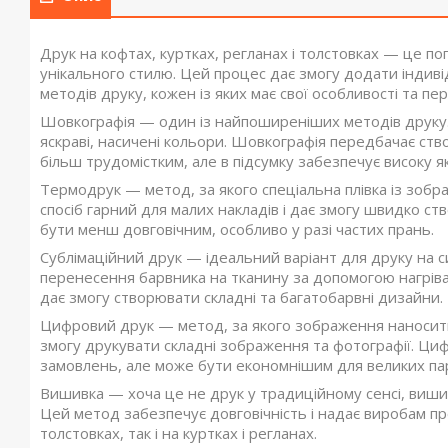
Друк на кофтах, куртках, регланах і толстовках — це по
унікального стилю. Цей процес дає змогу додати індиві
методів друку, кожен із яких має свої особливості та пер
Шовкографія — один із найпоширеніших методів друку. 
яскраві, насичені кольори. Шовкографія передбачає ст
більш трудомістким, але в підсумку забезпечує високу як
Термодрук — метод, за якого спеціальна плівка із зоб
спосіб гарний для малих накладів і дає змогу швидко с
бути менш довговічним, особливо у разі частих прань.
Сублімаційний друк — ідеальний варіант для друку на с
перенесення барвника на тканину за допомогою нагріван
дає змогу створювати складні та багатобарвні дизайни.
Цифровий друк — метод, за якого зображення наносить
змогу друкувати складні зображення та фотографії. Ци
замовлень, але може бути економнішим для великих пар
Вишивка — хоча це не друк у традиційному сенсі, виши
Цей метод забезпечує довговічність і надає виробам п
толстовках, так і на куртках і регланах.