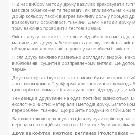
Під час вибору методу друку важливо враховувати тип т
має свої обмеження та переваги, які впливають на кінце
Добір кольору також відіграє важливу роль у процесі д
враховувати особливості тканини. Деякі методи друку м
тому важливо проводити тестові зразки.
Якість друку залежить не тільки від обраного методу, а
машини для друку забезпечують високу точність і якіс
обладнання допомагають уникнути проблем із якістю.
Після друку важливо правильно доглядати вироби. Реко
вибілювачів і сушити в розправленому вигляді. Це допом
термін.
Друк на кофтах і куртках також може бути використаний
логотипом компанії, уніформа для спортивних команд аб
цих варіантів вимагає індивідуального підходу до дизай
Тенденції в друкуванні на одязі постійно змінюються. В
екологічно чистих матеріалів і методів друку. Багато к
перероблені тканини, що робить продукцію стійкішою т
Важливо також враховувати цільову аудиторію під час с
переваги потенційних клієнтів. Це може бути як мінімаліс
Друк на кофтах, куртках, регланах і толстовках
— 