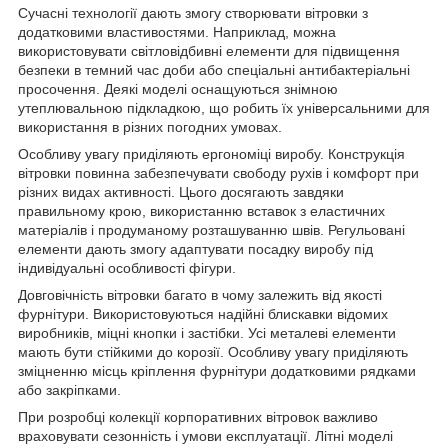
Сучасні технології дають змогу створювати вітровки з
додатковими властивостями. Наприклад, можна
використовувати світловідбивні елементи для підвищення
безпеки в темний час доби або спеціальні антибактеріальні
просочення. Деякі моделі оснащуються знімною
утеплювальною підкладкою, що робить їх універсальними для
використання в різних погодних умовах.
Особливу увагу приділяють ергономіці виробу. Конструкція
вітровки повинна забезпечувати свободу рухів і комфорт при
різних видах активності. Цього досягають завдяки
правильному крою, використанню вставок з еластичних
матеріалів і продуманому розташуванню швів. Регульовані
елементи дають змогу адаптувати посадку виробу під
індивідуальні особливості фігури.
Довговічність вітровки багато в чому залежить від якості
фурнітури. Використовуються надійні блискавки відомих
виробників, міцні кнопки і застібки. Усі металеві елементи
мають бути стійкими до корозії. Особливу увагу приділяють
зміцненню місць кріплення фурнітури додатковими рядками
або закріпками.
При розробці колекції корпоративних вітровок важливо
враховувати сезонність і умови експлуатації. Літні моделі