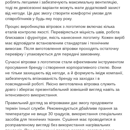
роблять легшими і забезпечують максимальну вентиляцію,
тоді як демісезонні варіанти можуть мати додатковий захист
від негоди. Це дає змогу створити комфортні умови для
співробітників у будь-яку пору року.
Процес виробництва вітровок з логотипом включає кілька
етапів контролю якості. Перевіряється міцність швів, робота
блискавок і фурнітури, якість нанесення логотипу. Кожен виріб
має відповідати встановленим стандартам і технічним
вимогам. Після виготовлення вітровки проходять остаточну
перевірку і упаковуються для передачі замовнику.
Сучасні вітровки з логотипом стали ефективним інструментом
просування бренду і створення корпоративного стилю. Вони
не тільки захищають від негоди, а й формують імідж компанії,
забезпечують впізнаваність бренду на заходах і в
повсякденній роботі. Якісно виготовлена вітровка служить
довго і зберігає презентабельний зовнішній вигляд навіть за
інтенсивного використання.
Правильний догляд за вітровками дає змогу продовжити
термін їхньої служби. Рекомендується дбайливе прання за
температури не вище 30 градусів, використання спеціальних
засобів для технічних тканин. Сушіння має проводитися в
розправленому вигляді без використання нагрівальних