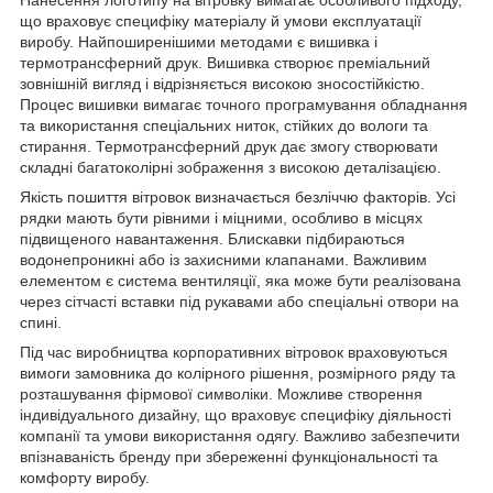
що враховує специфіку матеріалу й умови експлуатації
виробу. Найпоширенішими методами є вишивка і
термотрансферний друк. Вишивка створює преміальний
зовнішній вигляд і відрізняється високою зносостійкістю.
Процес вишивки вимагає точного програмування обладнання
та використання спеціальних ниток, стійких до вологи та
стирання. Термотрансферний друк дає змогу створювати
складні багатоколірні зображення з високою деталізацією.
Якість пошиття вітровок визначається безліччю факторів. Усі
рядки мають бути рівними і міцними, особливо в місцях
підвищеного навантаження. Блискавки підбираються
водонепроникні або із захисними клапанами. Важливим
елементом є система вентиляції, яка може бути реалізована
через сітчасті вставки під рукавами або спеціальні отвори на
спині.
Під час виробництва корпоративних вітровок враховуються
вимоги замовника до колірного рішення, розмірного ряду та
розташування фірмової символіки. Можливе створення
індивідуального дизайну, що враховує специфіку діяльності
компанії та умови використання одягу. Важливо забезпечити
впізнаваність бренду при збереженні функціональності та
комфорту виробу.