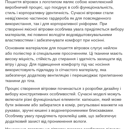
Пошиття вітровок з логотипом являє собою комплексний
виробничий процес, що поєднує в собі функціональність,
стиль і корпоративну ідентичність. Сучасні вітровки стали
невід'ємною частиною гардероба як для повсякденного
використання, так і для корпоративної уніформи. При
створенні якісної вітровки особлива увага приділяється вибору
матеріалів, які повинні володіти водовідштовхувальними
властивостями і забезпечувати комфорт при носінні.
Основним матеріалом для пошиття вітровок слугує нейлон
або поліестер зі спеціальним просоченням. Ці тканини мають
високу міцність, стійкість до стирання і здатність захищати від
вітру і дощу. Для підвищення комфорту під час носіння
використовують підкладку із сітчастого матеріалу, яка
забезпечує додаткову вентиляцію і перешкоджає прилипанню
тканини до тіла.
Процес створення вітровки починається з розробки дизайну і
вибору конструктивних особливостей. Сучасні моделі можуть
включати різні функціональні елементи: капюшон, який може
бути знімним або забиратися в комір, регульовані манжети на
рукавах, зручні кишені з водонепроникними блискавками.
Особливу увагу приділяють проклейці швів, що забезпечує
додатковий захист від проникнення вологи.
Нанесення логотипу на вітровку вимагає особливого підходу,