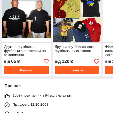
Друк на футболках,
Друк на футболках лого,
Фірм
футболки з логотипом на
футболки з логотипом
виши
замовлення
лого
65
120
від
₴
від
₴
від
Купити
Купити
Про нас
100% позитивних з 94 відгуків за рік
Працює з 11.10.2009