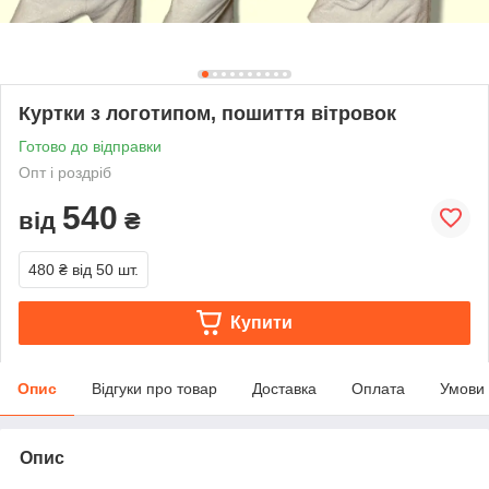
Куртки з логотипом, пошиття вітровок
Готово до відправки
Опт і роздріб
540
від
₴
480 ₴
від 50 шт.
Купити
Опис
Відгуки про товар
Доставка
Оплата
Умови
Опис