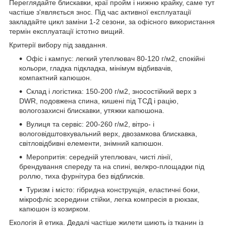
Переглядайте блискавки, краї пройм і нижню крайку, саме тут
частіше з'являється знос. Під час активної експлуатації
закладайте цикл заміни 1-2 сезони, за офісного використання
термін експлуатації істотно вищий.
Критерії вибору під завдання.
Офіс і кампус: легкий утеплювач 80-120 г/м2, спокійні
кольори, гладка підкладка, мінімум відбивачів,
компактний капюшон.
Склад і логістика: 150-200 г/м2, зносостійкий верх з
DWR, подовжена спина, кишені під ТСД і рацію,
вологозахисні блискавки, утяжки капюшона.
Вулиця та сервіс: 200-260 г/м2, вітро- і
вологовідштовхувальний верх, двозамкова блискавка,
світловідбивні елементи, знімний капюшон.
Меропритія: середній утеплювач, чисті лінії,
брендування спереду та на спині, велкро-площадки під
роллю, тиха фурнітура без відблисків.
Туризм і місто: гібридна конструкція, еластичні боки,
мікрофліс зсередини стійки, легка компресія в рюкзак,
капюшон із козирком.
Екологія й етика. Дедалі частіше жилети шиють із тканин із