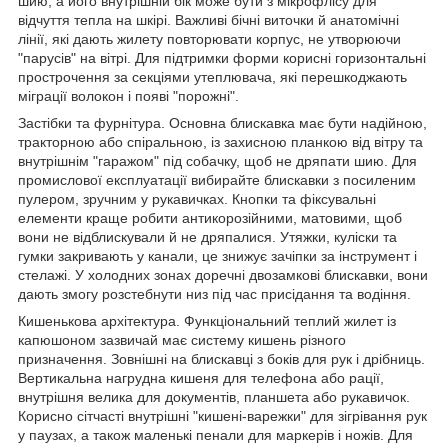
шию, а його внутрішній бік може бути з мікрофлісу для
відчуття тепла на шкірі. Важливі бічні виточки й анатомічні
лінії, які дають жилету повторювати корпус, не утворюючи
"парусів" на вітрі. Для підтримки форми корисні горизонтальні
прострочення за секціями утеплювача, які перешкоджають
міграції волокон і появі "порожні".
Застібки та фурнітура. Основна блискавка має бути надійною,
тракторною або спіральною, із захисною планкою від вітру та
внутрішнім "гаражом" під собачку, щоб не дряпати шию. Для
промислової експлуатації вибирайте блискавки з посиленим
пулером, зручним у рукавичках. Кнопки та фіксувальні
елементи краще робити антикорозійними, матовими, щоб
вони не відблискували й не дряпалися. Утяжки, куліски та
гумки закривають у канали, це знижує зачіпки за інструмент і
стелажі. У холодних зонах доречні двозамкові блискавки, вони
дають змогу розстебнути низ під час присідання та водіння.
Кишенькова архітектура. Функціональний теплий жилет із
капюшоном зазвичай має систему кишень різного
призначення. Зовнішні на блискавці з боків для рук і дрібниць.
Вертикальна нагрудна кишеня для телефона або рації,
внутрішня велика для документів, планшета або рукавичок.
Корисно сітчасті внутрішні "кишені-варежки" для зігрівання рук
у паузах, а також маленькі пенали для маркерів і ножів. Для