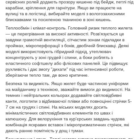
сервісних ролей додають прозору кишеню під бейдж, петлі під
карабіни, кріплення для гарнітури. Якщо ви працюєте на
вулиці та в логістиці, вибирайте моделі з вологозахисними
блискавками та посиленою тканиною в зоні кишень.
Теплообмін і клімат-контроль. Головний ризик теплого жилета
— це перегрівання за високої активності. Розв'язується це
завдяки грамотній вентиляції, сітчастим зонам підкладки в
проймах, мікроперфорації з боків, двобічній блискавці. Деякі
моделі використовують гібридний підхід, утеплювач
концентрують у зоні грудей і спини, а боки роблять з
еластичного софтшелу або флісових панелей. Це підвищує
рухливість і дає змогу "дихати" під час інтенсивної роботи,
зберігаючи тепло там, де воно критичне.
Безпека та видимість. Якщо жилет буде частиною уніформи
на майданчику з технікою, зважайте вимоги до видимості. На
темних і нейтральних кольорах додавайте світловідбивні
канти, логотипи з відбиваючої плівки або повноцінні стрічки 5-
7 см на грудях і спині. На міських моделях досить
мінімалістичних світловідбивних елементів по швах і
капюшону. Для велорухіння та кур'єрських завдань чудова
комбінація яскравих вставок і мікропризматичних стрічок, які
дають ранню помітність у дощ і туман.
Брендування і стиль. Теплі жилети активно використовують як