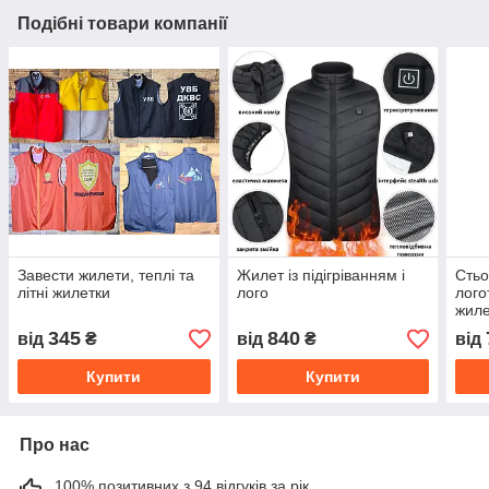
Подібні товари компанії
Завести жилети, теплі та
Жилет із підігріванням і
Стьо
літні жилетки
лого
лого
жиле
345
840
від
₴
від
₴
від
Купити
Купити
Про нас
100% позитивних з 94 відгуків за рік