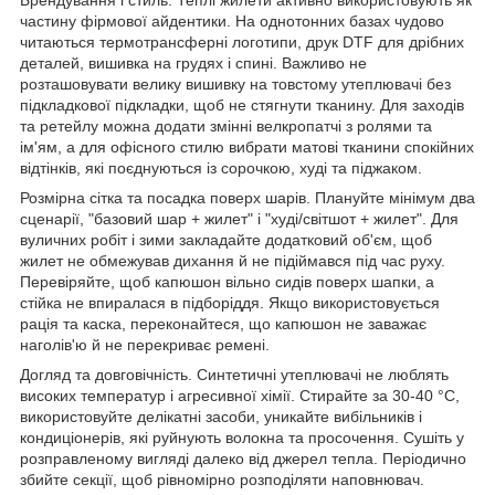
частину фірмової айдентики. На однотонних базах чудово
читаються термотрансферні логотипи, друк DTF для дрібних
деталей, вишивка на грудях і спині. Важливо не
розташовувати велику вишивку на товстому утеплювачі без
підкладкової підкладки, щоб не стягнути тканину. Для заходів
та ретейлу можна додати змінні велкропатчі з ролями та
ім'ям, а для офісного стилю вибрати матові тканини спокійних
відтінків, які поєднуються із сорочкою, худі та піджаком.
Розмірна сітка та посадка поверх шарів. Плануйте мінімум два
сценарії, "базовий шар + жилет" і "худі/світшот + жилет". Для
вуличних робіт і зими закладайте додатковий об'єм, щоб
жилет не обмежував дихання й не підіймався під час руху.
Перевіряйте, щоб капюшон вільно сидів поверх шапки, а
стійка не впиралася в підборіддя. Якщо використовується
рація та каска, переконайтеся, що капюшон не заважає
наголів'ю й не перекриває ремені.
Догляд та довговічність. Синтетичні утеплювачі не люблять
високих температур і агресивної хімії. Стирайте за 30-40 °C,
використовуйте делікатні засоби, уникайте вибільників і
кондиціонерів, які руйнують волокна та просочення. Сушіть у
розправленому вигляді далеко від джерел тепла. Періодично
збийте секції, щоб рівномірно розподіляти наповнювач.