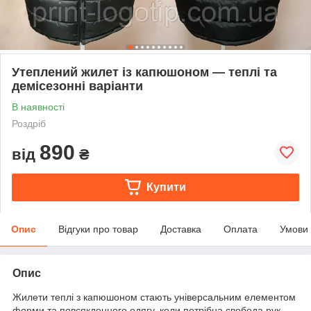
Утеплений жилет із капюшоном — теплі та
демісезонні варіанти
В наявності
Роздріб
890
від
₴
Купити
Опис
Відгуки про товар
Доставка
Оплата
Умови
Опис
Жилети теплі з капюшоном стають універсальним елементом
форми та повсякденного одягу, коли потрібна свобода рук,