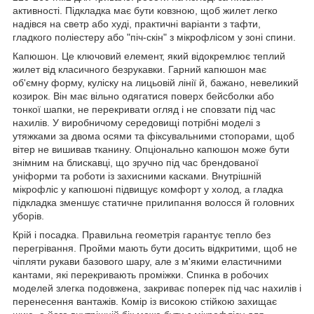
активності. Підкладка має бути ковзною, щоб жилет легко
надівся на светр або худі, практичні варіанти з тафти,
гладкого поліестеру або "піч-скін" з мікрофлісом у зоні спини.
Капюшон. Це ключовий елемент, який відокремлює теплий
жилет від класичного безрукавки. Гарний капюшон має
об'ємну форму, куліску на лицьовій лінії й, бажано, невеликий
козирок. Він має вільно одягатися поверх бейсболки або
тонкої шапки, не перекривати огляд і не сповзати під час
нахилів. У виробничому середовищі потрібні моделі з
утяжками за двома осями та фіксувальними стопорами, щоб
вітер не вишивав тканину. Опціонально капюшон може бути
знімним на блискавці, що зручно під час брендованої
уніформи та роботи із захисними касками. Внутрішній
мікрофліс у капюшоні підвищує комфорт у холод, а гладка
підкладка зменшує статичне прилипання волосся й головних
уборів.
Крій і посадка. Правильна геометрія гарантує тепло без
перегрівання. Пройми мають бути досить відкритими, щоб не
чіпляти рукави базового шару, але з м'якими еластичними
кантами, які перекривають проміжки. Спинка в робочих
моделей злегка подовжена, закриває поперек під час нахилів і
перенесення вантажів. Комір із високою стійкою захищає