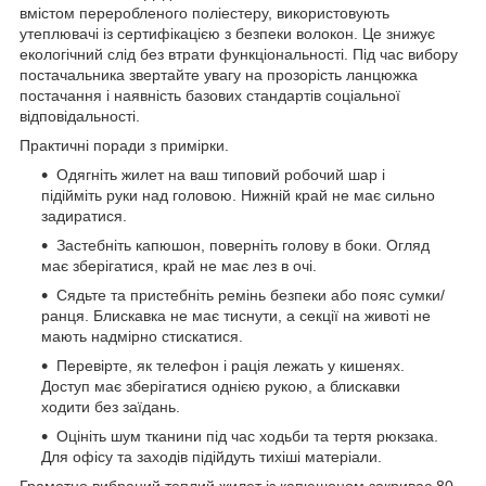
вмістом переробленого поліестеру, використовують
утеплювачі із сертифікацією з безпеки волокон. Це знижує
екологічний слід без втрати функціональності. Під час вибору
постачальника звертайте увагу на прозорість ланцюжка
постачання і наявність базових стандартів соціальної
відповідальності.
Практичні поради з примірки.
Одягніть жилет на ваш типовий робочий шар і
підійміть руки над головою. Нижній край не має сильно
задиратися.
Застебніть капюшон, поверніть голову в боки. Огляд
має зберігатися, край не має лез в очі.
Сядьте та пристебніть ремінь безпеки або пояс сумки/
ранця. Блискавка не має тиснути, а секції на животі не
мають надмірно стискатися.
Перевірте, як телефон і рація лежать у кишенях.
Доступ має зберігатися однією рукою, а блискавки
ходити без заїдань.
Оцініть шум тканини під час ходьби та тертя рюкзака.
Для офісу та заходів підійдуть тихіші матеріали.
Грамотно вибраний теплий жилет із капюшоном закриває 80