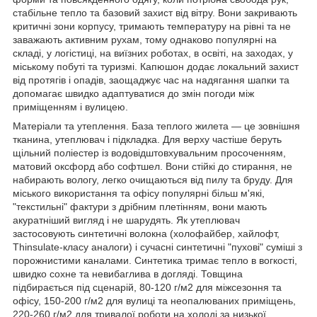
стабільне тепло та базовий захист від вітру. Вони закривають
критичні зони корпусу, тримають температуру на рівні та не
заважають активним рухам, тому однаково популярні на
складі, у логістиці, на виїзних роботах, в освіті, на заходах, у
міському побуті та туризмі. Капюшон додає локальний захист
від протягів і опадів, заощаджує час на надягання шапки та
допомагає швидко адаптуватися до змін погоди між
приміщенням і вулицею.
Матеріали та утеплення. База теплого жилета — це зовнішня
тканина, утеплювач і підкладка. Для верху частіше беруть
щільний поліестер із водовідштовхувальним просоченням,
матовий оксфорд або софтшел. Вони стійкі до стирання, не
набирають вологу, легко очищаються від пилу та бруду. Для
міського використання та офісу популярні більш м'які,
"текстильні" фактури з дрібним плетінням, вони мають
акуратніший вигляд і не шарудять. Як утеплювач
застосовують синтетичні волокна (холофайбер, хайлофт,
Thinsulate-класу аналоги) і сучасні синтетичні "пухові" суміші з
порожнистими каналами. Синтетика тримає тепло в вогкості,
швидко сохне та невибаглива в догляді. Товщина
підбирається під сценарій, 80-120 г/м2 для міжсезоння та
офісу, 150-200 г/м2 для вулиці та неопалюваних приміщень,
220-260 г/м2 для тривалої роботи на холоді за низької