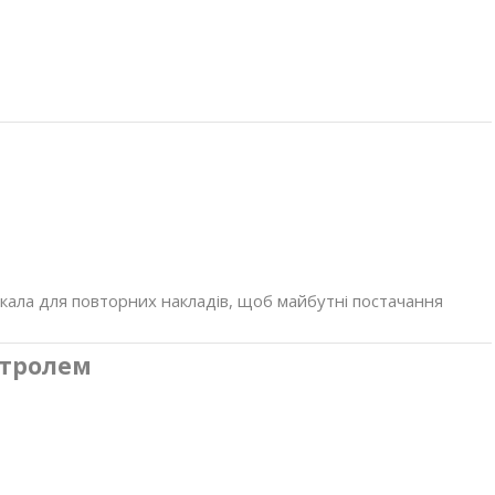
екала для повторних накладів, щоб майбутні постачання
нтролем