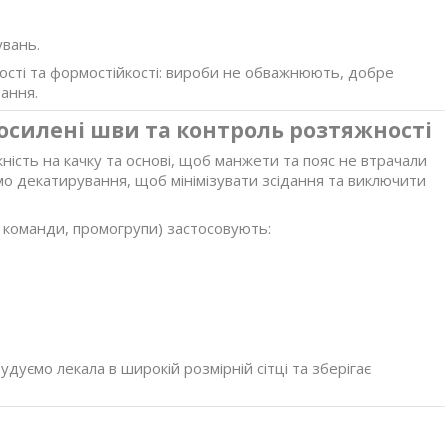
увань.
кості та формостійкості: вироби не обважнюють, добре
ання.
посилені шви та контроль розтяжності
ість на качку та основі, щоб манжети та пояс не втрачали
мо декатирування, щоб мінімізувати зсідання та виключити
і команди, промогрупи) застосовують:
дуємо лекала в широкій розмірній сітці та зберігає