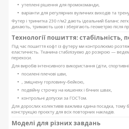
утеплені рішення для промокоманди,
варіанти для регулярних вуличних виходів та трен
Футер і тринитка 230 г/м2 дають ідеальний баланс лег
дихають, тримають шов і зберігають геометрію після пр
Технології пошиття: стабільність, 
Під час пошиття кофт із футеру ми контролюємо розтяжн
еластичність. Тканина стабілізуємо до розкрою — веде
перекоси.
Для виробів інтенсивного використання (діти, спортивн
посилені плечові шви,
, зміцнену горловину-бейкою,
подвійну строчку на кишенях і бічних швах,
контрольні допуски за ГОСТом.
Для дорослих колективів важлива єдина посадка, тому бу
конструкцію проєкту для всіх повторних накладів.
Моделі для різних завдань