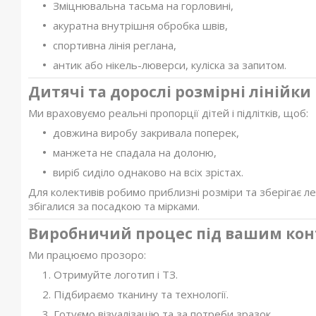
Зміцнювальна тасьма на горловині,
акуратна внутрішня обробка швів,
спортивна лінія реглана,
антик або нікель-люверси, куліска за запитом.
Дитячі та дорослі розмірні лінійки
Ми враховуємо реальні пропорції дітей і підлітків, щоб:
довжина виробу закривала поперек,
манжета не спадала на долоню,
виріб сиділо однаково на всіх зрістах.
Для колективів робимо приблизні розміри та зберігає л
збігалися за посадкою та мірками.
Виробничий процес під вашим ко
Ми працюємо прозоро:
Отримуйте логотип і ТЗ.
Підбираємо тканину та технології.
Готуємо візуалізацію та за потреби зразок.