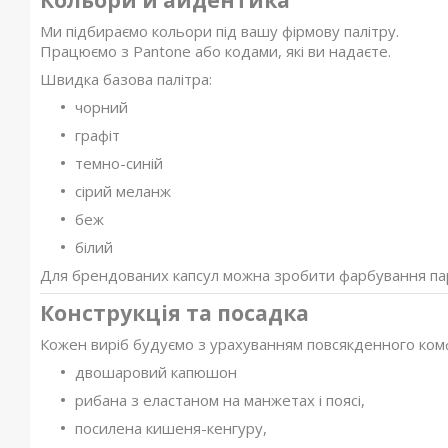
Кольори й айдентика
Ми підбираємо кольори під вашу фірмову палітру.
Працюємо з Pantone або кодами, які ви надаєте.
Швидка базова палітра:
чорний
графіт
темно-синій
сірий меланж
беж
білий
Для брендованих капсул можна зробити фарбування парті
Конструкція та посадка
Кожен виріб будуємо з урахуванням повсякденного ком
двошаровий капюшон
рибана з еластаном на манжетах і поясі,
посилена кишеня-кенгуру,