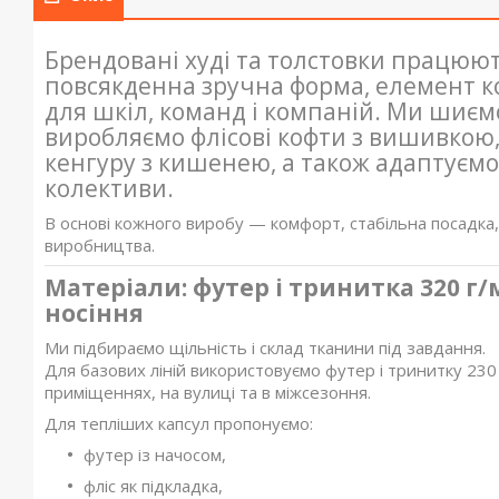
Брендовані худі та толстовки працюют
повсякденна зручна форма, елемент к
для шкіл, команд і компаній. Ми шиєм
виробляємо флісові кофти з вишивкою,
кенгуру з кишенею, а також адаптуємо к
колективи.
В основі кожного виробу — комфорт, стабільна посадка
виробництва.
Матеріали: футер і тринитка 320 г
носіння
Ми підбираємо щільність і склад тканини під завдання.
Для базових ліній використовуємо футер і тринитку 230
приміщеннях, на вулиці та в міжсезоння.
Для тепліших капсул пропонуємо:
футер із начосом,
фліс як підкладка,