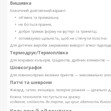
Вишивка
Класичний довговічний варіант:
об'ємна та преміальна,
не боїться прання,
добре тримає форму на футері та тринитці,
оптимізуємо щільність, щоб не стягнути полотно.
Для дитячих виробів закриваємо виворот м'якої підклад
Термодрук/Термоплівка
Для яскравих кольорів, градієнтів, дрібних елементів —
Шовкографія
Для повноколірних великих принтів — максимально знос
Патчі та шеврони
Жакард, сатин, екошкіра, лазерне різання — ідеально д
Кожна технологія тестується на зразку:
зсідання, стійкість до тертя, що криє здатність білог