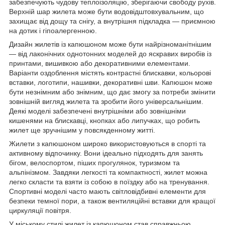
забезпечують чудову теплоізоляцію, зберігаючи свободу рухів.
Верхній шар жилета може бути водовідштовхувальним, що
захищає від дощу та снігу, а внутрішня підкладка — приємною
на дотик і гіпоалергенною.
Дизайн жилетів із капюшоном може бути найрізноманітнішим
— від лаконічних однотонних моделей до яскравих виробів із
принтами, вишивкою або декоративними елементами.
Варіанти оздоблення містять контрастні блискавки, кольорові
вставки, логотипи, нашивки, декоративні шви. Капюшон може
бути незнімним або знімним, що дає змогу за потреби змінити
зовнішній вигляд жилета та зробити його універсальнішим.
Деякі моделі забезпечені внутрішніми або зовнішніми
кишенями на блискавці, кнопках або липучках, що робить
жилет ще зручнішим у повсякденному житті.
Жилети з капюшоном широко використовуються в спорті та
активному відпочинку. Вони ідеально підходять для занять
бігом, велоспортом, піших прогулянок, туризмом та
альпінізмом. Завдяки легкості та компактності, жилет можна
легко скласти та взяти із собою в поїздку або на тренування.
Спортивні моделі часто мають світловідбивні елементи для
безпеки темної пори, а також вентиляційні вставки для кращої
циркуляції повітря.
У міському стилі жилет із капюшоном став справжньою