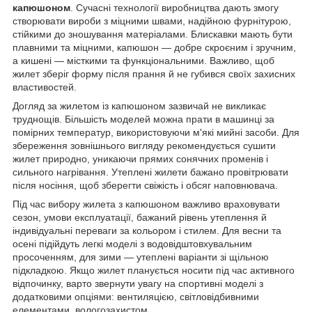
капюшоном
. Сучасні технології виробництва дають змогу
створювати вироби з міцними швами, надійною фурнітурою,
стійкими до зношування матеріалами. Блискавки мають бути
плавними та міцними, капюшон — добре скроєним і зручним,
а кишені — місткими та функціональними. Важливо, щоб
жилет зберіг форму після прання й не губився своїх захисних
властивостей.
Догляд за жилетом із капюшоном зазвичай не викликає
труднощів. Більшість моделей можна прати в машинці за
помірних температур, використовуючи м'які мийні засоби. Для
збереження зовнішнього вигляду рекомендується сушити
жилет природно, уникаючи прямих сонячних променів і
сильного нагрівання. Утеплені жилети бажано провітрювати
після носіння, щоб зберегти свіжість і обсяг наповнювача.
Під час вибору жилета з капюшоном важливо враховувати
сезон, умови експлуатації, бажаний рівень утеплення й
індивідуальні переваги за кольором і стилем. Для весни та
осені підійдуть легкі моделі з водовідштовхувальним
просоченням, для зими — утеплені варіанти зі щільною
підкладкою. Якщо жилет планується носити під час активного
відпочинку, варто звернути увагу на спортивні моделі з
додатковими опціями: вентиляцією, світловідбивними
елементами, вологозахистом.