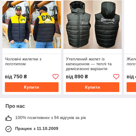
Чоловічі жилетки з
Утеплений жилет із
Жиле
логотипом
капюшоном — теплі та
лого
демісезонні варіанти
750
890
від
₴
від
₴
від
Купити
Купити
Про нас
100% позитивних з 94 відгуків за рік
Працює з 11.10.2009