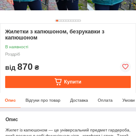
Жилетки з капюшоном, безрукавки з
капюшоном
В наявності
Роздріб
870
від
₴
Купити
Опис
Відгуки про товар
Доставка
Оплата
Умови
Опис
Жилет із капюшоном — це універсальний предмет гардероба,
який поєднує в собі функціональність, комфорт і стиль. Такий