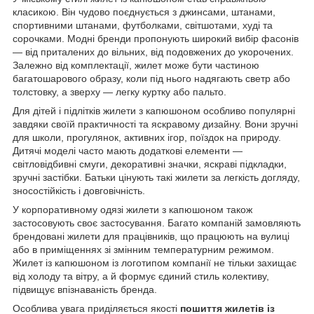
класикою. Він чудово поєднується з джинсами, штанами,
спортивними штанами, футболками, світшотами, худі та
сорочками. Модні бренди пропонують широкий вибір фасонів
— від приталених до вільних, від подовжених до укорочених.
Залежно від комплектації, жилет може бути частиною
багатошарового образу, коли під нього надягають светр або
толстовку, а зверху — легку куртку або пальто.
Для дітей і підлітків жилети з капюшоном особливо популярні
завдяки своїй практичності та яскравому дизайну. Вони зручні
для школи, прогулянок, активних ігор, поїздок на природу.
Дитячі моделі часто мають додаткові елементи —
світловідбивні смуги, декоративні значки, яскраві підкладки,
зручні застібки. Батьки цінують такі жилети за легкість догляду,
зносостійкість і довговічність.
У корпоративному одязі жилети з капюшоном також
застосовують своє застосування. Багато компаній замовляють
брендовані жилети для працівників, що працюють на вулиці
або в приміщеннях зі змінним температурним режимом.
Жилет із капюшоном із логотипом компанії не тільки захищає
від холоду та вітру, а й формує єдиний стиль колективу,
підвищує впізнаваність бренда.
Особлива увага приділяється якості
пошиття жилетів із