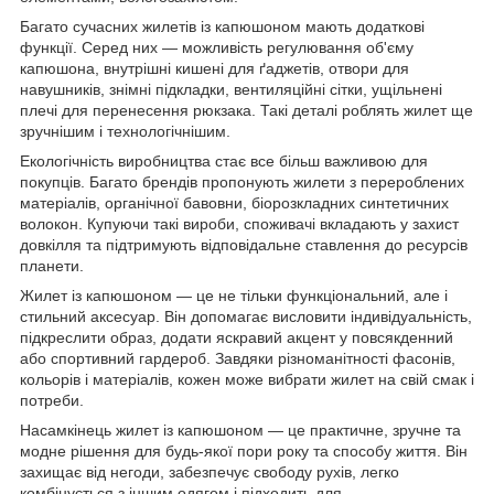
Багато сучасних жилетів із капюшоном мають додаткові
функції. Серед них — можливість регулювання об'єму
капюшона, внутрішні кишені для ґаджетів, отвори для
навушників, знімні підкладки, вентиляційні сітки, ущільнені
плечі для перенесення рюкзака. Такі деталі роблять жилет ще
зручнішим і технологічнішим.
Екологічність виробництва стає все більш важливою для
покупців. Багато брендів пропонують жилети з перероблених
матеріалів, органічної бавовни, біорозкладних синтетичних
волокон. Купуючи такі вироби, споживачі вкладають у захист
довкілля та підтримують відповідальне ставлення до ресурсів
планети.
Жилет із капюшоном — це не тільки функціональний, але і
стильний аксесуар. Він допомагає висловити індивідуальність,
підкреслити образ, додати яскравий акцент у повсякденний
або спортивний гардероб. Завдяки різноманітності фасонів,
кольорів і матеріалів, кожен може вибрати жилет на свій смак і
потреби.
Насамкінець жилет із капюшоном — це практичне, зручне та
модне рішення для будь-якої пори року та способу життя. Він
захищає від негоди, забезпечує свободу рухів, легко
комбінується з іншим одягом і підходить для