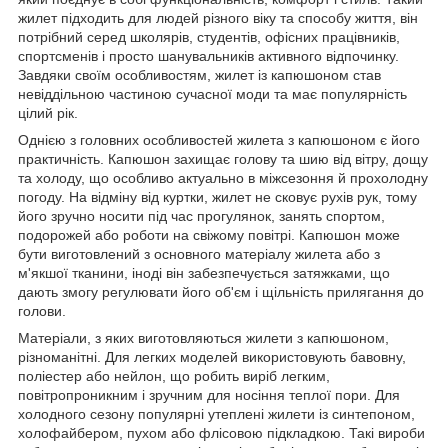
жилет підходить для людей різного віку та способу життя, він
потрібний серед школярів, студентів, офісних працівників,
спортсменів і просто шанувальників активного відпочинку.
Завдяки своїм особливостям, жилет із капюшоном став
невіддільною частиною сучасної моди та має популярність
цілий рік.
Однією з головних особливостей жилета з капюшоном є його
практичність. Капюшон захищає голову та шию від вітру, дощу
та холоду, що особливо актуально в міжсезоння й прохолодну
погоду. На відміну від куртки, жилет не сковує рухів рук, тому
його зручно носити під час прогулянок, занять спортом,
подорожей або роботи на свіжому повітрі. Капюшон може
бути виготовлений з основного матеріалу жилета або з
м'якшої тканини, іноді він забезпечується затяжками, що
дають змогу регулювати його об'єм і щільність прилягання до
голови.
Матеріали, з яких виготовляються жилети з капюшоном,
різноманітні. Для легких моделей використовують бавовну,
поліестер або нейлон, що робить виріб легким,
повітропроникним і зручним для носіння теплої пори. Для
холодного сезону популярні утеплені жилети із синтепоном,
холофайбером, пухом або флісовою підкладкою. Такі вироби