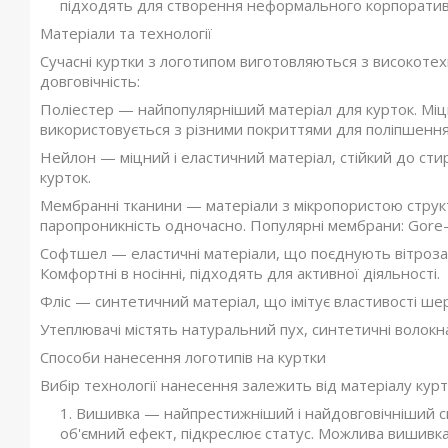
підходять для створення неформального корпоратив
Матеріали та технології
Сучасні куртки з логотипом виготовляються з високотех
довговічність:
Поліестер — найпопулярніший матеріал для курток. Міц
використовується з різними покриттями для поліпшення
Нейлон — міцний і еластичний матеріал, стійкий до сти
курток.
Мембранні тканини — матеріали з мікропористою струк
паропроникність одночасно. Популярні мембрани: Gore-T
Софтшел — еластичні матеріали, що поєднують вітрозах
Комфортні в носінні, підходять для активної діяльності.
Фліс — синтетичний матеріал, що імітує властивості шер
Утеплювачі містять натуральний пух, синтетичні волокна
Способи нанесення логотипів на куртки
Вибір технології нанесення залежить від матеріалу курт
Вишивка — найпрестижніший і найдовговічніший спо
об'ємний ефект, підкреслює статус. Можлива вишивк