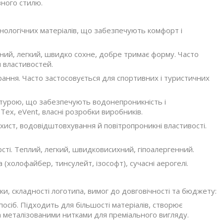
ного стилю.
нологічних матеріалів, що забезпечують комфорт і
ний, легкий, швидко сохне, добре тримає форму. Часто
 властивостей.
рання. Часто застосовується для спортивних і туристичних
турою, що забезпечують водонепроникність і
ex, eVent, власні розробки виробників.
ист, водовідштовхування й повітропроникні властивості.
сті. Теплий, легкий, швидковисихний, гіпоалергенний.
 (холофайбер, тинсулейт, ізософт), сучасні аерогелі.
ки, складності логотипа, вимог до довговічності та бюджету:
сіб. Підходить для більшості матеріалів, створює
а металізованими нитками для преміального вигляду.