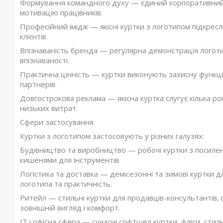
Формування командного духу — єдиний корпоративний 
мотивацію працівників.
Професійний імідж — якісні куртки з логотипом підкресл
клієнтів.
Впізнаваність бренда — регулярна демонстрація логот
впізнаваності.
Практична цінність — куртки виконують захисну функці
партнерів.
Довгострокова реклама — якісна куртка слугує кілька р
низьких витрат.
Сфери застосування
Куртки з логотипом застосовують у різних галузях:
Будівництво та виробництво — робочі куртки з посиле
кишенями для інструментів.
Логістика та доставка — демісезонні та зимові куртки дл
логотипа та практичність.
Ритейл — стильні куртки для продавців-консультантів, 
зовнішній вигляд і комфорт.
IT і офісна сфера — сучасні софтшел куртки, фліси, ст