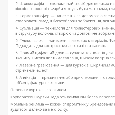
Шовкографія — економічний спосіб для великих на
кількістю кольорів. Фарби можуть бути матовими, гл
Термотрансфер — нанесення за допомогою спеціаль
створювати складні багатобарвні зображення, включ
Сублімація — технологія для поліестерових тканин,
в структуру волокна, створюючи довговічне зображе
Флекс і флок — нанесення плівкових матеріалів. Ф
Підходять для контрастних логотипів та написів.
Прямий цифровий друк — сучасна технологія для
тканину. Висока якість деталізації, широка колірна га
Лазерне гравіювання — для курток зі шкіряними а
стриманий ефект.
Аплікація — пришивання або приклеювання готових 
об'ємні, фактурні логотипи.
Переваги курток із логотипом
Корпоративні куртки надають компаніям безліч переваг:
Мобільна реклама — кожен співробітник у брендованій
аудиторії далеко за межі офісу.