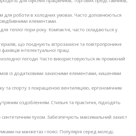
дходять для офісних працівників, торгових представників,
чем для роботи в холодних умовах. Часто доповнюються
овідбивними елементами.
 для теплої пори року. Компактні, часто складаються у
еріалів, що поєднують вітрозахисні та повітропроникні
 фахівців інтелектуальної праці.
рохолодної погоди. Часто використовуються як проміжний
 умов із додатковими захисними елементами, кишенями
нку та спорту з покращеною вентиляцією, ергономічним
утряним оздобленням. Стильні та практичні, підходять
о синтетичним пухом. Забезпечують максимальний захист
мками на манжетах і поясі. Популярні серед молоді,