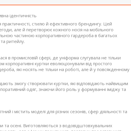
ивна ідентичність
 практичності, стилю й ефективного брендингу. Цей
егоди, але й перетворює кожного носія на мобільного
дільною частиною корпоративного гардероба в багатьох
 та ритейлу.
ся в промисловій сфері, де уніформа слугувала не тільки
одом корпоративні куртки еволюціонували від простого
роба, які носять не тільки на роботі, але й у повсякденному
 дають змогу створювати куртки, які відповідають найвищим
орпоративний одяг, знаючи його роль у формуванні іміджу та
ий і містить моделі для різних сезонів, сфер діяльності та
ни та осені. Виготовляються з водовідштовхувальних