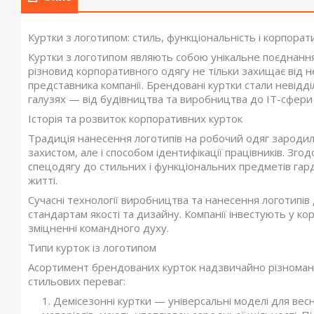
Куртки з логотипом: стиль, функціональність і корпорат
Куртки з логотипом являють собою унікальне поєднання
різновид корпоративного одягу не тільки захищає від н
представника компанії. Брендовані куртки стали невід
галузях — від будівництва та виробництва до IT-сфери
Історія та розвиток корпоративних курток
Традиція нанесення логотипів на робочий одяг зародила
захистом, але і способом ідентифікації працівників. Зг
спецодягу до стильних і функціональних предметів гарде
житті.
Сучасні технології виробництва та нанесення логотипів
стандартам якості та дизайну. Компанії інвестують у к
зміцненні командного духу.
Типи курток із логотипом
Асортимент брендованих курток надзвичайно різноманітн
стильових переваг:
Демісезонні куртки — універсальні моделі для вес