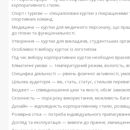
корпоративного стилю.
Спорт і туризм — спеціалізовані куртки з покращеними т
спортивних команд.
Медицина — куртки для медичного персоналу, що прац
до гігієни та функціональності.
Утворення — куртки для викладачів, студентських органі
Особливості вибору курток із логотипом
Під час вибору корпоративних курток необхідно врахов
Кліматичні умови — температурний режим, вологість, ві
Специфіка діяльності — рівень фізичної активності, умо
Цільова аудиторія — вік, стать, статус, стильові переваги
Бюджет — співвідношення ціни та якості, обсяг замовле
Сезонність — пора року використання, можливість бага
Дизайн — відповідність корпоративному стилю, розміще
Розмірна сітка — потреба індивідуального припасування,
Догляд та експлуатація — вимоги до прання, хімчищення