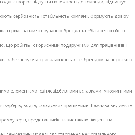
одяг створює відчуття належності до команди, підвищує
юють серйозність і стабільність компанії, формують довіру
ипа сприяє запам'ятовуванню бренда та збільшенню його
ю, що робить їх корисними подарунками для працівників і
оків, забезпечуючи тривалий контакт із брендом за порівняно
ними елементами, світловідбивними вставками, множинними
я кур'єрів, водіїв, складських працівників. Важлива видимість
промоутерів, представників на виставках. Акцент на
ильні демісезонні моделі для створення неформального