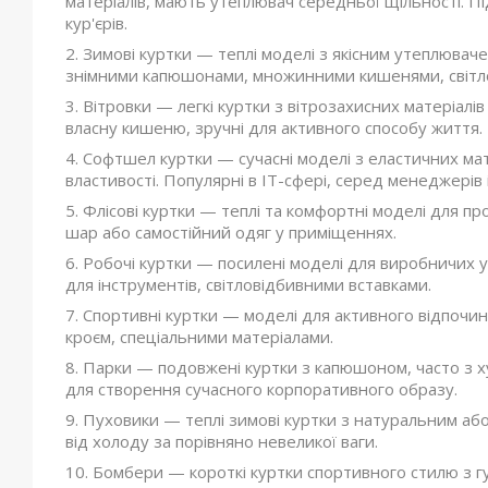
матеріалів, мають утеплювач середньої щільності. Пі
кур'єрів.
Зимові куртки — теплі моделі з якісним утеплюва
знімними капюшонами, множинними кишенями, світл
Вітровки — легкі куртки з вітрозахисних матеріалів
власну кишеню, зручні для активного способу життя.
Софтшел куртки — сучасні моделі з еластичних мат
властивості. Популярні в IT-сфері, серед менеджерів і
Флісові куртки — теплі та комфортні моделі для п
шар або самостійний одяг у приміщеннях.
Робочі куртки — посилені моделі для виробничих
для інструментів, світловідбивними вставками.
Спортивні куртки — моделі для активного відпочи
кроєм, спеціальними матеріалами.
Парки — подовжені куртки з капюшоном, часто з х
для створення сучасного корпоративного образу.
Пуховики — теплі зимові куртки з натуральним аб
від холоду за порівняно невеликої ваги.
Бомбери — короткі куртки спортивного стилю з гу