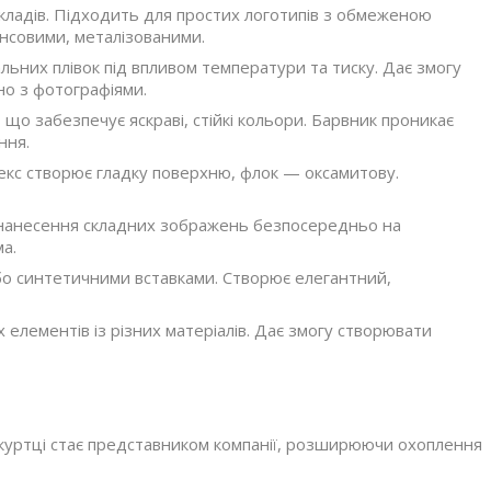
кладів. Підходить для простих логотипів з обмеженою
янсовими, металізованими.
них плівок під впливом температури та тиску. Дає змогу
но з фотографіями.
 що забезпечує яскраві, стійкі кольори. Барвник проникає
ння.
лекс створює гладку поверхню, флок — оксамитову.
 нанесення складних зображень безпосередньо на
ма.
бо синтетичними вставками. Створює елегантний,
елементів із різних матеріалів. Дає змогу створювати
 куртці стає представником компанії, розширюючи охоплення