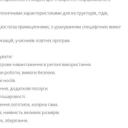
ехнічними характеристиками для інструкторів, гідів,
ює поза приміщеннями, з урахуванням специфічних вимог
зацій, учасників освітніх програм.
увати:
трове навантаження в регіоні використання.
ви роботи, вимоги безпеки.
 носіїв.
ння, додаткові послуги.
тошаровості.
ння логотипа, колірна гама.
 наявність великих розмірів.
, зберігання.