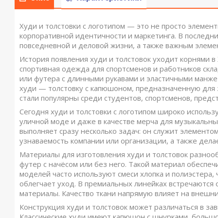
Худи и толстовки с логотипом — это не просто элеме
корпоративной идентичности и маркетинга. В последн
повседневной и деловой жизни, а также важным элем
История появления худи и толстовок уходит корнями в 
спортивная одежда для спортсменов и работников склад
или футера с длинными рукавами и эластичными манжет
худи — толстовку с капюшоном, предназначенную для з
стали популярны среди студентов, спортсменов, предс
Сегодня худи и толстовки с логотипом широко использу
уличной моде и даже в качестве мерча для музыкальных
выполняет сразу несколько задач: он служит элементо
узнаваемость компании или организации, а также дела
Материалы для изготовления худи и толстовок разноо
футер с начёсом или без него. Такой материал обеспеч
моделей часто используют смеси хлопка и полиэстера,
облегчает уход. В премиальных линейках встречаются 
материалы. Качество ткани напрямую влияет на внешни
Конструкция худи и толстовок может различаться в зав
Классические худи имеют капюшон с шнурками, большо