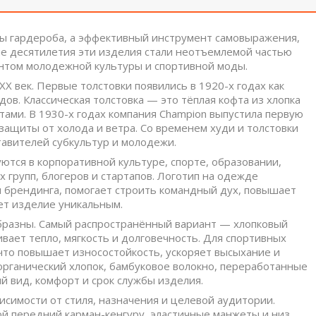
нты гардероба, а эффективный инструмент самовыражения,
ие десятилетия эти изделия стали неотъемлемой частью
ентом молодежной культуры и спортивной моды.
XX век. Первые толстовки появились в 1920-х годах как
ов. Классическая толстовка — это тёплая кофта из хлопка
ами. В 1930-х годах компания Champion выпустила первую
ащиты от холода и ветра. Со временем худи и толстовки
тавителей субкультур и молодежи.
ются в корпоративной культуре, спорте, образовании,
 групп, блогеров и стартапов. Логотип на одежде
м брендинга, помогает строить командный дух, повышает
ет изделие уникальным.
бразны. Самый распространённый вариант — хлопковый
ивает тепло, мягкость и долговечность. Для спортивных
 что повышает износостойкость, ускоряет высыхание и
органический хлопок, бамбуковое волокно, переработанные
й вид, комфорт и срок службы изделия.
исимости от стиля, назначения и целевой аудитории.
й передний карман-кенгуру, эластичные манжеты и низ.