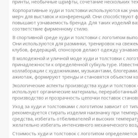
принты, необычные шрифты, сочетание нескольких тех
Корпоративные худи и толстовки используются как уни
мерч для выставок и конференций. Они способствуют 
повышают узнаваемость бренда. Для таких изделий важ
соответствие фирменному стилю.
В спортивной среде худи и толстовки с логотипом вып
Они используются для разминки, тренировок на свежем
клубов, федераций, спонсоров делают одежду узнавае
В молодежной и уличной моде худи и толстовки с лого
принадлежности к определённой субкультуре. Извест
коллаборации с художниками, музыкантами, блогерами
ажиотаж, формируют тренды и становятся объектом к
Экологические аспекты производства худи и толстовок
используют органические материалы, переработанный п
производство и прозрачность цепочки поставок станов
Уход за худи и толстовками с логотипом зависит от ти
рекомендуется стирать изделия наизнанку при темпе
средства, избегать отбеливателей и высоких температ
желательно избегать интенсивного механического воз
Стоимость худи и толстовок с логотипом определяется 