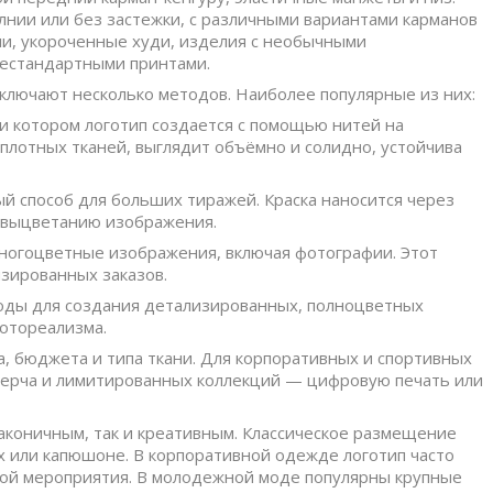
олнии или без застежки, с различными вариантами карманов
ли, укороченные худи, изделия с необычными
нестандартными принтами.
включают несколько методов. Наиболее популярные из них:
и котором логотип создается с помощью нитей на
лотных тканей, выглядит объёмно и солидно, устойчива
й способ для больших тиражей. Краска наносится через
к выцветанию изображения.
ногоцветные изображения, включая фотографии. Этот
зированных заказов.
оды для создания детализированных, полноцветных
фотореализма.
а, бюджета и типа ткани. Для корпоративных и спортивных
мерча и лимитированных коллекций — цифровую печать или
лаконичным, так и креативным. Классическое размещение
вах или капюшоне. В корпоративной одежде логотип часто
кой мероприятия. В молодежной моде популярны крупные