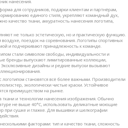
ник нанесения.
форма для сотрудников, подарки клиентам и партнёрам,
формированию единого стиля, укрепляют командный дух,
но качество ткани, аккуратность нанесения логотипа,
олняют не только эстетическую, но и практическую функцию.
 воздухе, поездок на соревнования. Логотипы спортивных
мой и подчеркивают принадлежность к команде.
типом стали символом свободы, индивидуальности и
ные бренды выпускают лимитированные коллекции,
. Эксклюзивные дизайны и редкие выпуски вызывают
оллекционирования.
 с логотипом становятся всё более важными. Производители
олиэстер, экологически чистые краски. Устойчивое
ятся преимуществом на рынке.
па ткани и технологии нанесения изображения. Обычно
ратуре не выше 40°C, использовать деликатные моющие
ур при сушке и глажке. Для вышивки и шелкографии
действия.
несколькими факторами: тип и качество ткани, сложность