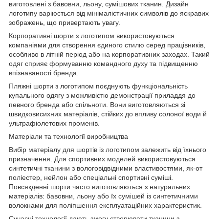
виготовлені з бавовни, льону, сумішових тканин. Дизайн
логотипу варіюється від мінімалістичних символів до яскравих
зображень, що привертають увагу.
Корпоративні шорти з логотипом використовуються
компаніями для створення єдиного стилю серед працівників,
особливо в літній період або на корпоративних заходах. Такий
одяг сприяє формуванню командного духу та підвищенню
впізнаваності бренда.
Пляжні шорти з логотипом поєднують функціональність
купального одягу з можливістю демонстрації приладдя до
певного бренда або спільноти. Вони виготовляються зі
швидковисихних матеріалів, стійких до впливу солоної води й
ультрафіолетових променів.
Матеріали та технології виробництва
Вибір матеріалу для шортів із логотипом залежить від їхнього
призначення. Для спортивних моделей використовуються
синтетичні тканини з вологовідвідними властивостями, як-от
поліестер, нейлон або спеціальні спортивні суміші.
Повсякденні шорти часто виготовляються з натуральних
матеріалів: бавовни, льону або їх сумішей із синтетичними
волокнами для поліпшення експлуатаційних характеристик.
Сучасні технології дають змогу створювати тканини з