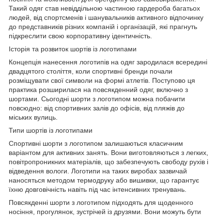
Такий одяг став невіддільною частиною гардероба багатьох
людей, від спортсменів і шанувальників активного відпочинку
до представників різних компаній і організацій, які прагнуть
підкреслити свою корпоративну ідентичність.
Історія та розвиток шортів із логотипами
Концепція нанесення логотипів на одяг зародилася всередині
двадцятого століття, коли спортивні бренди почали
розміщувати свої символи на формі атлетів. Поступово ця
практика розширилася на повсякденний одяг, включно з
шортами. Сьогодні шорти з логотипом можна побачити
повсюдно: від спортивних залів до офісів, від пляжів до
міських вулиць.
Типи шортів із логотипами
Спортивні шорти з логотипом залишаються класичним
варіантом для активних занять. Вони виготовляються з легких,
повітропроникних матеріалів, що забезпечують свободу рухів і
відведення вологи. Логотипи на таких виробах зазвичай
наносяться методом термодруку або вишивки, що гарантує
їхню довговічність навіть під час інтенсивних тренувань.
Повсякденні шорти з логотипом підходять для щоденного
носіння, прогулянок, зустрічей із друзями. Вони можуть бути