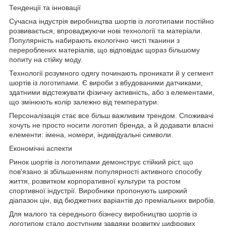
Тенденції та інновації
Сучасна індустрія виробництва шортів із логотипами постійно
розвивається, впроваджуючи нові технології та матеріали.
Популярність набирають екологічно чисті тканини з
перероблених матеріалів, що відповідає щораз більшому
попиту на стійку моду.
Технології розумного одягу починають проникати й у сегмент
шортів із логотипами. Є вироби з вбудованими датчиками,
здатними відстежувати фізичну активність, або з елементами,
що змінюють колір залежно від температури.
Персоналізація стає все більш важливим трендом. Споживачі
хочуть не просто носити логотип бренда, а й додавати власні
елементи: імена, номери, індивідуальні символи.
Економічні аспекти
Ринок шортів із логотипами демонструє стійкий ріст, що
пов'язано зі збільшенням популярності активного способу
життя, розвитком корпоративної культури та ростом
спортивної індустрії. Виробники пропонують широкий
діапазон цін, від бюджетних варіантів до преміальних виробів.
Для малого та середнього бізнесу виробництво шортів із
логотипом стало доступним завдяки розвитку цифрових