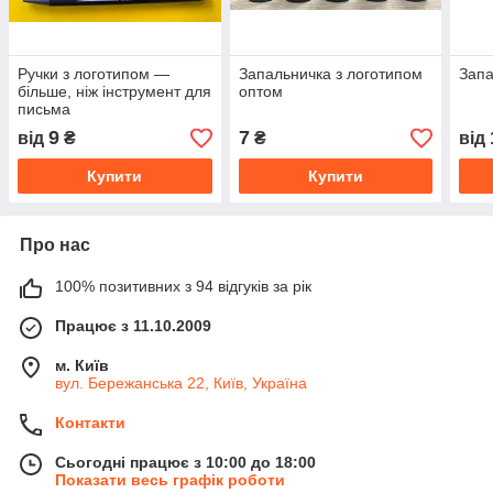
Ручки з логотипом —
Запальничка з логотипом
Запа
більше, ніж інструмент для
оптом
письма
9
7
від
₴
₴
від
Купити
Купити
Про нас
100% позитивних з 94 відгуків за рік
Працює з 11.10.2009
м. Київ
вул. Бережанська 22, Київ, Україна
Контакти
Сьогодні працює з 10:00 до 18:00
Показати весь графік роботи