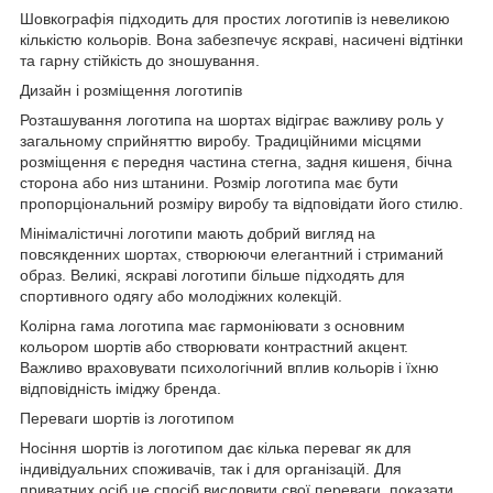
Шовкографія підходить для простих логотипів із невеликою
кількістю кольорів. Вона забезпечує яскраві, насичені відтінки
та гарну стійкість до зношування.
Дизайн і розміщення логотипів
Розташування логотипа на шортах відіграє важливу роль у
загальному сприйняттю виробу. Традиційними місцями
розміщення є передня частина стегна, задня кишеня, бічна
сторона або низ штанини. Розмір логотипа має бути
пропорціональний розміру виробу та відповідати його стилю.
Мінімалістичні логотипи мають добрий вигляд на
повсякденних шортах, створюючи елегантний і стриманий
образ. Великі, яскраві логотипи більше підходять для
спортивного одягу або молодіжних колекцій.
Колірна гама логотипа має гармоніювати з основним
кольором шортів або створювати контрастний акцент.
Важливо враховувати психологічний вплив кольорів і їхню
відповідність іміджу бренда.
Переваги шортів із логотипом
Носіння шортів із логотипом дає кілька переваг як для
індивідуальних споживачів, так і для організацій. Для
приватних осіб це спосіб висловити свої переваги, показати