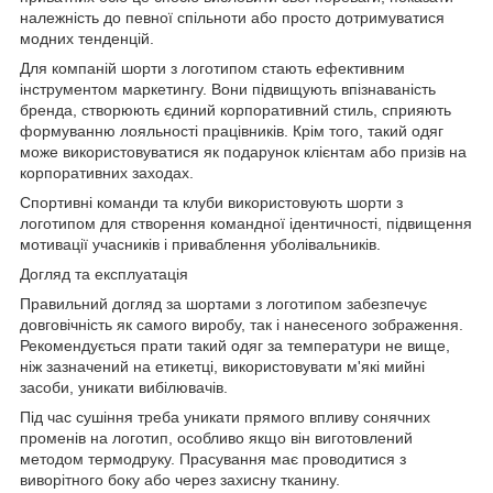
належність до певної спільноти або просто дотримуватися
модних тенденцій.
Для компаній шорти з логотипом стають ефективним
інструментом маркетингу. Вони підвищують впізнаваність
бренда, створюють єдиний корпоративний стиль, сприяють
формуванню лояльності працівників. Крім того, такий одяг
може використовуватися як подарунок клієнтам або призів на
корпоративних заходах.
Спортивні команди та клуби використовують шорти з
логотипом для створення командної ідентичності, підвищення
мотивації учасників і приваблення уболівальників.
Догляд та експлуатація
Правильний догляд за шортами з логотипом забезпечує
довговічність як самого виробу, так і нанесеного зображення.
Рекомендується прати такий одяг за температури не вище,
ніж зазначений на етикетці, використовувати м'які мийні
засоби, уникати вибілювачів.
Під час сушіння треба уникати прямого впливу сонячних
променів на логотип, особливо якщо він виготовлений
методом термодруку. Прасування має проводитися з
виворітного боку або через захисну тканину.