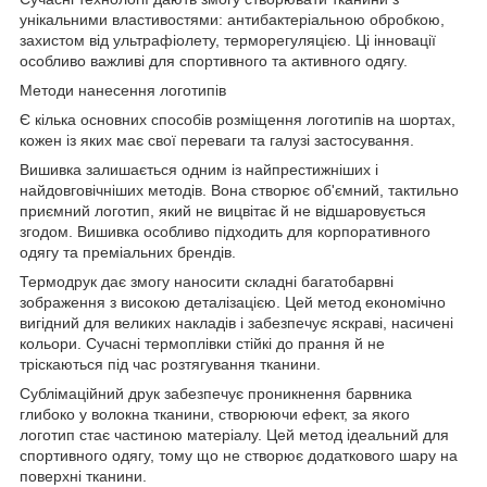
унікальними властивостями: антибактеріальною обробкою,
захистом від ультрафіолету, терморегуляцією. Ці інновації
особливо важливі для спортивного та активного одягу.
Методи нанесення логотипів
Є кілька основних способів розміщення логотипів на шортах,
кожен із яких має свої переваги та галузі застосування.
Вишивка залишається одним із найпрестижніших і
найдовговічніших методів. Вона створює об'ємний, тактильно
приємний логотип, який не вицвітає й не відшаровується
згодом. Вишивка особливо підходить для корпоративного
одягу та преміальних брендів.
Термодрук дає змогу наносити складні багатобарвні
зображення з високою деталізацією. Цей метод економічно
вигідний для великих накладів і забезпечує яскраві, насичені
кольори. Сучасні термоплівки стійкі до прання й не
тріскаються під час розтягування тканини.
Сублімаційний друк забезпечує проникнення барвника
глибоко у волокна тканини, створюючи ефект, за якого
логотип стає частиною матеріалу. Цей метод ідеальний для
спортивного одягу, тому що не створює додаткового шару на
поверхні тканини.