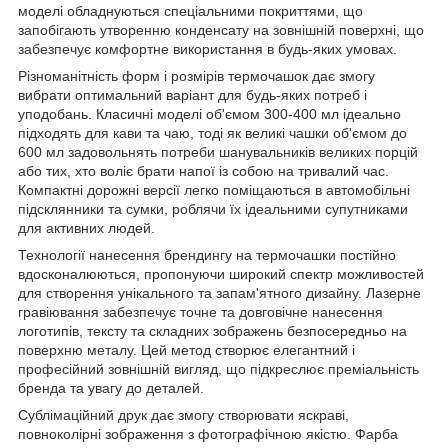
моделі обладнуються спеціальними покриттями, що
запобігають утворенню конденсату на зовнішній поверхні, що
забезпечує комфортне використання в будь-яких умовах.
Різноманітність форм і розмірів термочашок дає змогу
вибрати оптимальний варіант для будь-яких потреб і
уподобань. Класичні моделі об'ємом 300-400 мл ідеально
підходять для кави та чаю, тоді як великі чашки об'ємом до
600 мл задовольнять потреби шанувальників великих порцій
або тих, хто воліє брати напої із собою на тривалий час.
Компактні дорожні версії легко поміщаються в автомобільні
підсклянники та сумки, роблячи їх ідеальними супутниками
для активних людей.
Технології нанесення брендингу на термочашки постійно
вдосконалюються, пропонуючи широкий спектр можливостей
для створення унікального та запам'ятного дизайну. Лазерне
гравіювання забезпечує точне та довговічне нанесення
логотипів, тексту та складних зображень безпосередньо на
поверхню металу. Цей метод створює елегантний і
професійний зовнішній вигляд, що підкреслює преміальність
бренда та увагу до деталей.
Сублімаційний друк дає змогу створювати яскраві,
повноколірні зображення з фотографічною якістю. Фарба