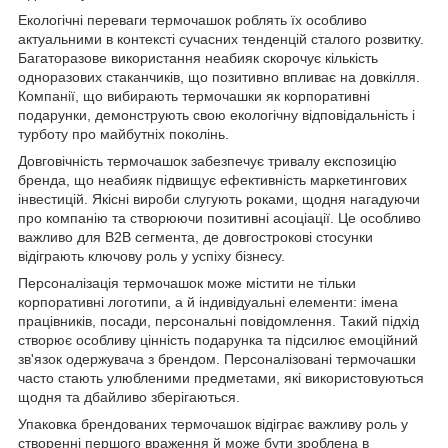
Екологічні переваги термочашок роблять їх особливо
актуальними в контексті сучасних тенденцій сталого розвитку.
Багаторазове використання неабияк скорочує кількість
одноразових стаканчиків, що позитивно впливає на довкілля.
Компанії, що вибирають термочашки як корпоративні
подарунки, демонструють свою екологічну відповідальність і
турботу про майбутніх поколінь.
Довговічність термочашок забезпечує тривалу експозицію
бренда, що неабияк підвищує ефективність маркетингових
інвестицій. Якісні вироби слугують роками, щодня нагадуючи
про компанію та створюючи позитивні асоціації. Це особливо
важливо для B2B сегмента, де довгострокові стосунки
відіграють ключову роль у успіху бізнесу.
Персоналізація термочашок може містити не тільки
корпоративні логотипи, а й індивідуальні елементи: імена
працівників, посади, персональні повідомлення. Такий підхід
створює особливу цінність подарунка та підсилює емоційний
зв'язок одержувача з брендом. Персоналізовані термочашки
часто стають улюбленими предметами, які використовуються
щодня та дбайливо зберігаються.
Упаковка брендованих термочашок відіграє важливу роль у
створенні першого враження й може бути зроблена в