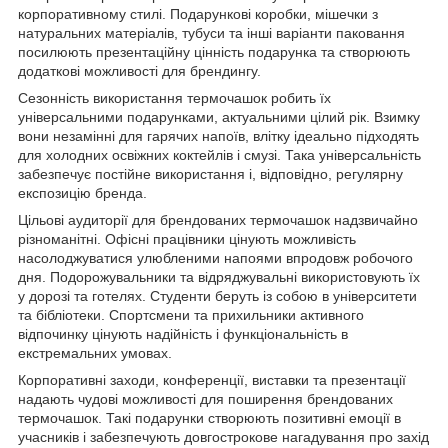
корпоративному стилі. Подарункові коробки, мішечки з
натуральних матеріалів, тубуси та інші варіанти паковання
посилюють презентаційну цінність подарунка та створюють
додаткові можливості для брендингу.
Сезонність використання термочашок робить їх
універсальними подарунками, актуальними цілий рік. Взимку
вони незамінні для гарячих напоїв, влітку ідеально підходять
для холодних освіжних коктейлів і смузі. Така універсальність
забезпечує постійне використання і, відповідно, регулярну
експозицію бренда.
Цільові аудиторії для брендованих термочашок надзвичайно
різноманітні. Офісні працівники цінують можливість
насолоджуватися улюбленими напоями впродовж робочого
дня. Подорожувальники та відряджувальні використовують їх
у дорозі та готелях. Студенти беруть із собою в університети
та бібліотеки. Спортсмени та прихильники активного
відпочинку цінують надійність і функціональність в
екстремальних умовах.
Корпоративні заходи, конференції, виставки та презентації
надають чудові можливості для поширення брендованих
термочашок. Такі подарунки створюють позитивні емоції в
учасників і забезпечують довгострокове нагадування про захід