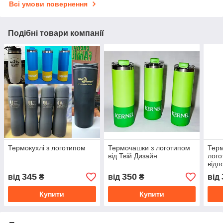
Всі умови повернення
Подібні товари компанії
Термокухлі з логотипом
Термочашки з логотипом
Терм
від Твій Дизайн
лого
відп
345
350
від
₴
від
₴
від
Купити
Купити