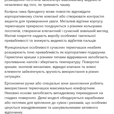
незалежно від того, як тримають чашку.
Колірна гама брендингу може повністю відповідати
корпоративному стилю компанії або створювати контрастні
акценти для привернення уваги. Металеві відтінки корпусу
термочашок прекрасно поєднуються з різними кольорами
логотипів, створюючи елегантний і сучасний зовнішній вигляд.
Матові покриття надають виробу особливої тактильної
привабливості та знижують видимість відбитків пальців.
Функціональні особливості сучасних термочашок неабияк
розширюють їхню привабливість як корпоративні подарунки.
Герметичні кришки з різними типами відкривання запобігають
проливанню напоїв і зберігають температуру. Поворотні
кришки, кнопкові механізми, відкидні клапани та знімні
елементи забезпечують зручність використання в різних
ситуаціях.
Ергономічні ручки або спеціальні зони захоплення роблять
використання термочашок максимально комфортним.
Нековзні основи запобігають випадковому перекидання на
гладких поверхнях. Деякі моделі обладнуються карабінами
або петлями для кріплення до сумок і рюкзаків, що особливо
цінується мандрівниками та шанувальниками активного
відпочинку.