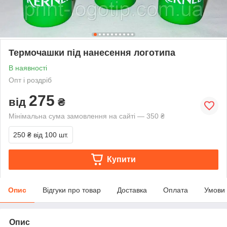
Термочашки під нанесення логотипа
В наявності
Опт і роздріб
275
від
₴
Мінімальна сума замовлення на сайті — 350 ₴
250 ₴
від 100 шт.
Купити
Опис
Відгуки про товар
Доставка
Оплата
Умови
Опис