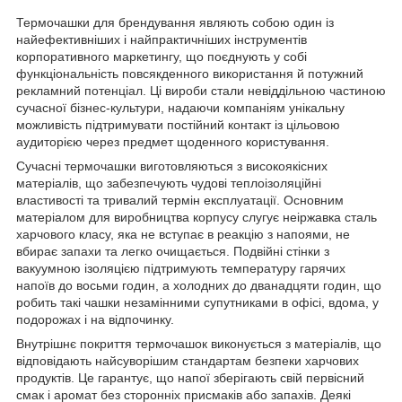
Термочашки для брендування являють собою один із
найефективніших і найпрактичніших інструментів
корпоративного маркетингу, що поєднують у собі
функціональність повсякденного використання й потужний
рекламний потенціал. Ці вироби стали невіддільною частиною
сучасної бізнес-культури, надаючи компаніям унікальну
можливість підтримувати постійний контакт із цільовою
аудиторією через предмет щоденного користування.
Сучасні термочашки виготовляються з високоякісних
матеріалів, що забезпечують чудові теплоізоляційні
властивості та тривалий термін експлуатації. Основним
матеріалом для виробництва корпусу слугує неіржавка сталь
харчового класу, яка не вступає в реакцію з напоями, не
вбирає запахи та легко очищається. Подвійні стінки з
вакуумною ізоляцією підтримують температуру гарячих
напоїв до восьми годин, а холодних до дванадцяти годин, що
робить такі чашки незамінними супутниками в офісі, вдома, у
подорожах і на відпочинку.
Внутрішнє покриття термочашок виконується з матеріалів, що
відповідають найсуворішим стандартам безпеки харчових
продуктів. Це гарантує, що напої зберігають свій первісний
смак і аромат без сторонніх присмаків або запахів. Деякі