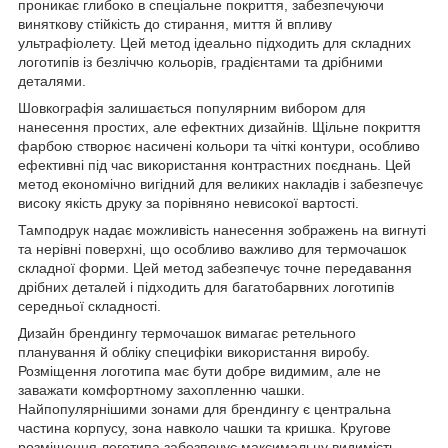
проникає глибоко в спеціальне покриття, забезпечуючи
виняткову стійкість до стирання, миття й впливу
ультрафіолету. Цей метод ідеально підходить для складних
логотипів із безліччю кольорів, градієнтами та дрібними
деталями.
Шовкографія залишається популярним вибором для
нанесення простих, але ефектних дизайнів. Щільне покриття
фарбою створює насичені кольори та чіткі контури, особливо
ефективні під час використання контрастних поєднань. Цей
метод економічно вигідний для великих накладів і забезпечує
високу якість друку за порівняно невисокої вартості.
Тамподрук надає можливість нанесення зображень на вигнуті
та нерівні поверхні, що особливо важливо для термочашок
складної форми. Цей метод забезпечує точне передавання
дрібних деталей і підходить для багатобарвних логотипів
середньої складності.
Дизайн брендингу термочашок вимагає ретельного
планування й обліку специфіки використання виробу.
Розміщення логотипа має бути добре видимим, але не
заважати комфортному захопленню чашки.
Найпопулярнішими зонами для брендингу є центральна
частина корпусу, зона навколо чашки та кришка. Кругове
розміщення логотипа забезпечує максимальну видимість