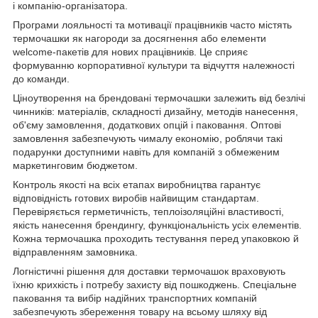
і компанію-організатора.
Програми лояльності та мотивації працівників часто містять
термочашки як нагороди за досягнення або елементи
welcome-пакетів для нових працівників. Це сприяє
формуванню корпоративної культури та відчуття належності
до команди.
Ціноутворення на брендовані термочашки залежить від безлічі
чинників: матеріалів, складності дизайну, методів нанесення,
об'єму замовлення, додаткових опцій і паковання. Оптові
замовлення забезпечують чималу економію, роблячи такі
подарунки доступними навіть для компаній з обмеженим
маркетинговим бюджетом.
Контроль якості на всіх етапах виробництва гарантує
відповідність готових виробів найвищим стандартам.
Перевіряється герметичність, теплоізоляційні властивості,
якість нанесення брендингу, функціональність усіх елементів.
Кожна термочашка проходить тестування перед упаковкою й
відправленням замовника.
Логністичні рішення для доставки термочашок враховують
їхню крихкість і потребу захисту від пошкоджень. Спеціальне
паковання та вибір надійних транспортних компаній
забезпечують збереження товару на всьому шляху від