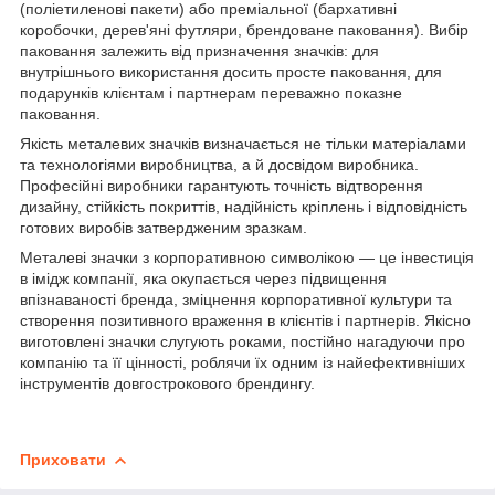
(поліетиленові пакети) або преміальної (бархативні
коробочки, дерев'яні футляри, брендоване паковання). Вибір
паковання залежить від призначення значків: для
внутрішнього використання досить просте паковання, для
подарунків клієнтам і партнерам переважно показне
паковання.
Якість металевих значків визначається не тільки матеріалами
та технологіями виробництва, а й досвідом виробника.
Професійні виробники гарантують точність відтворення
дизайну, стійкість покриттів, надійність кріплень і відповідність
готових виробів затвердженим зразкам.
Металеві значки з корпоративною символікою — це інвестиція
в імідж компанії, яка окупається через підвищення
впізнаваності бренда, зміцнення корпоративної культури та
створення позитивного враження в клієнтів і партнерів. Якісно
виготовлені значки слугують роками, постійно нагадуючи про
компанію та її цінності, роблячи їх одним із найефективніших
інструментів довгострокового брендингу.
Приховати