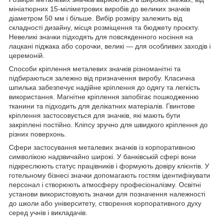
мініатюрних 15-міліметрових виробів до великих значків
діаметром 50 мм і більше. Вибір розміру залежить від
складності дизайну, місця розміщення та бюджету проєкту.
Невеликі значки підходять для повсякденного носіння на
лацкані піджака або сорочки, великі — для особливих заходів і
церемоній.
Способи кріплення металевих значків різноманітні та
підбираються залежно від призначення виробу. Класична
шпилька забезпечує надійне кріплення до одягу та легкість
використання. Магнітне кріплення запобігає пошкодженню
тканини та підходить для делікатних матеріалів. Гвинтове
кріплення застосовується для значків, які мають бути
закріплені постійно. Кліпсу зручно для швидкого кріплення до
різних поверхонь.
Сфери застосування металевих значків із корпоративною
символікою надзвичайно широкі. У банківській сфері вони
підкреслюють статус працівників і формують довіру клієнтів. У
готельному бізнесі значки допомагають гостям ідентифікувати
персонал і створюють атмосферу професіоналізму. Освітні
установи використовують значки для позначення належності
до школи або університету, створення корпоративного духу
серед учнів і викладачів.