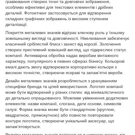
гравіювання створює точні та довговічні зображення,
особливо ефективні для текстових елементів і дрібних
деталей. Фотоетчинг застосовується для відтворення
складних графічних зображень із високим ступенем
деталізації.
Покриття металевих значків відіграє ключову роль у їхньому
зовнішньому вигляді та довговічності. Нікелювання забезпечує
класичний сріблястий блиск і захист від корозії. Золочення
створює престижний зовнішній вигляд, що підкреслює статус
компанії. Антикварна обробка надає виробам вінтажного
характеру, популярного в певних сферах бізнесу. Кольорові
емалі дають змогу відтворювати корпоративні кольори з
високою точністю, створюючи яскраві та запам'ятні вироби.
Дизайн металевих значків розробляється з урахуванням
специфіки бренда та цілей використання. Логотип компанії
може бути відтворений у різних стилях: від мінімалістичного
до детально опрацьованого. Можливе увімкнення додаткових
елементів: назви компанії, слогана, дати основи, символів
галузі. Форма значка може бути стандартною (круглою,
квадратною, прямокутною) або повністю повторювати
контури логотипа, створюючи унікальний аксесуар, що
запам'ятовується.
Розміри металевих значків варіюються в широких межах, від