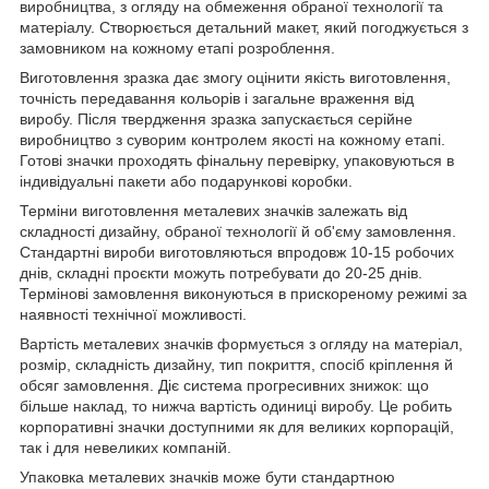
виробництва, з огляду на обмеження обраної технології та
матеріалу. Створюється детальний макет, який погоджується з
замовником на кожному етапі розроблення.
Виготовлення зразка дає змогу оцінити якість виготовлення,
точність передавання кольорів і загальне враження від
виробу. Після твердження зразка запускається серійне
виробництво з суворим контролем якості на кожному етапі.
Готові значки проходять фінальну перевірку, упаковуються в
індивідуальні пакети або подарункові коробки.
Терміни виготовлення металевих значків залежать від
складності дизайну, обраної технології й об'єму замовлення.
Стандартні вироби виготовляються впродовж 10-15 робочих
днів, складні проєкти можуть потребувати до 20-25 днів.
Термінові замовлення виконуються в прискореному режимі за
наявності технічної можливості.
Вартість металевих значків формується з огляду на матеріал,
розмір, складність дизайну, тип покриття, спосіб кріплення й
обсяг замовлення. Діє система прогресивних знижок: що
більше наклад, то нижча вартість одиниці виробу. Це робить
корпоративні значки доступними як для великих корпорацій,
так і для невеликих компаній.
Упаковка металевих значків може бути стандартною