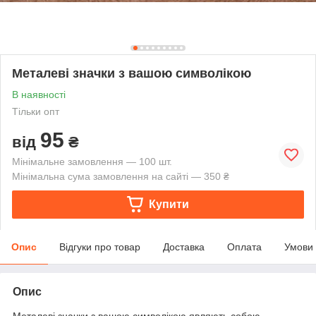
Металеві значки з вашою символікою
В наявності
Тільки опт
95
від
₴
Мінімальне замовлення — 100 шт.
Мінімальна сума замовлення на сайті — 350 ₴
Купити
Опис
Відгуки про товар
Доставка
Оплата
Умови
Опис
Металеві значки з вашою символікою являють собою