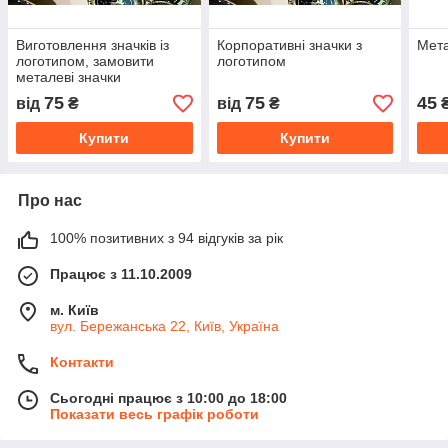
Виготовлення значків із
Корпоративні значки з
Мета
логотипом, замовити
логотипом
металеві значки
75
75
45
від
₴
від
₴
Купити
Купити
Про нас
100% позитивних з 94 відгуків за рік
Працює з 11.10.2009
м. Київ
вул. Бережанська 22, Київ, Україна
Контакти
Сьогодні працює з 10:00 до 18:00
Показати весь графік роботи