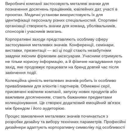
Виробничі компанії застосовують металеві значки для
позначення досягнень працівників, ювілейних дат, участі в
проєктах. Медичні установи використовують їх для
ідентифікації персоналу різних спеціальностей. Спортивні
організації створюють значки для команд, уболівальників,
спонсорів і учасників змагань.
Корпоративні заходи представляють особливу сферу
застосування металевих значків. Конференції, семінари,
виставки, презентації — всі ці події стають незабутніми
завдяки якісним фірмовим аксесуарам. Учасники отримують
не тільки корисну інформацію, а й фізичне нагадування про
захід, яке продовжує працювати на бренд довгий час після
закінчення події.
Колекційна цінність металевих значків робить їх особливо
привабливими для клієнтів і партнерів. Обмежені серії,
присвячені ювілеям компанії, запуску нових продуктів або
важливим досягненням, стають бажаними предметами
колекціонування. Це створює додатковий емоційний зв'язок
між брендом і його аудиторією.
Процес замовлення металевих значків починається з
розробки дизайну та вибору технічних параметрів. Професійні
дизайнери адаптують корпоративну символіку під особливості