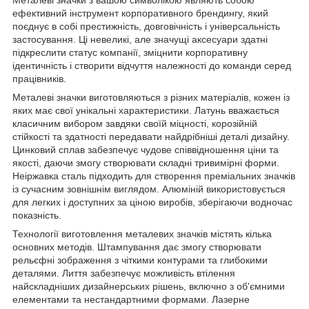
ефективний інструмент корпоративного брендингу, який
поєднує в собі престижність, довговічність і універсальність
застосування. Ці невеликі, але значущі аксесуари здатні
підкреслити статус компанії, зміцнити корпоративну
ідентичність і створити відчуття належності до команди серед
працівників.
Металеві значки виготовляються з різних матеріалів, кожен із
яких має свої унікальні характеристики. Латунь вважається
класичним вибором завдяки своїй міцності, корозійній
стійкості та здатності передавати найдрібніші деталі дизайну.
Цинковий сплав забезпечує чудове співвідношення ціни та
якості, даючи змогу створювати складні тривимірні форми.
Неіржавка сталь підходить для створення преміальних значків
із сучасним зовнішнім виглядом. Алюміній використовується
для легких і доступних за ціною виробів, зберігаючи водночас
показність.
Технології виготовлення металевих значків містять кілька
основних методів. Штампування дає змогу створювати
рельєфні зображення з чіткими контурами та глибокими
деталями. Лиття забезпечує можливість втілення
найскладніших дизайнерських рішень, включно з об'ємними
елементами та нестандартними формами. Лазерне