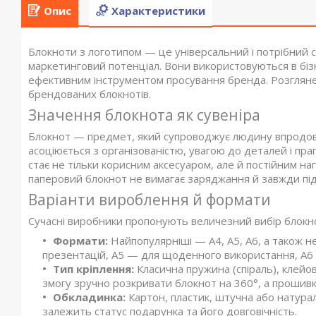
Опис
Характеристики
Блокноти з логотипом — це універсальний і потрібний су
маркетинговий потенціал. Вони використовуються в бізне
ефективним інструментом просування бренда. Розгляне
брендованих блокнотів.
Значення блокнота як сувеніра
Блокнот — предмет, який супроводжує людину впродовж д
асоціюється з організованістю, увагою до деталей і пра
стає не тільки корисним аксесуаром, але й постійним на
паперовий блокнот не вимагає заряджання й завжди під 
Варіанти вироблення й формати
Сучасні виробники пропонують величезний вибір блокн
Формати:
Найпопулярніші — А4, А5, А6, а також не
презентацій, А5 — для щоденного використання, А6 —
Тип кріплення:
Класична пружина (спіраль), клейов
змогу зручно розкривати блокнот на 360°, а прошивк
Обкладинка:
Картон, пластик, штучна або натурал
залежить статус подарунка та його довговічність.