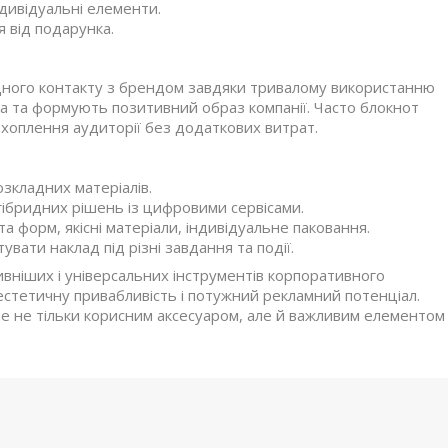
дивідуальні елементи.
я від подарунка.
дного контакту з брендом завдяки тривалому використанню
ма та формують позитивний образ компанії. Часто блокнот
хоплення аудиторії без додаткових витрат.
зкладних матеріалів.
гібридних рішень із цифровими сервісами.
а форм, якісні матеріали, індивідуальне паковання.
ати наклад під різні завдання та події.
вніших і універсальних інструментів корпоративного
естетичну привабливість і потужний рекламний потенціал.
не не тільки корисним аксесуаром, але й важливим елементом