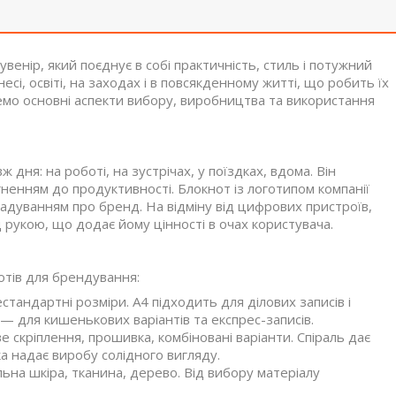
венір, який поєднує в собі практичність, стиль і потужний
сі, освіті, на заходах і в повсякденному житті, що робить їх
мо основні аспекти вибору, виробництва та використання
ня: на роботі, на зустрічах, у поїздках, вдома. Він
гненням до продуктивності. Блокнот із логотипом компанії
гадуванням про бренд. На відміну від цифрових пристроїв,
рукою, що додає йому цінності в очах користувача.
отів для брендування:
стандартні розміри. А4 підходить для ділових записів і
 для кишенькових варіантів та експрес-записів.
е скріплення, прошивка, комбіновані варіанти. Спіраль дає
а надає виробу солідного вигляду.
ьна шкіра, тканина, дерево. Від вибору матеріалу