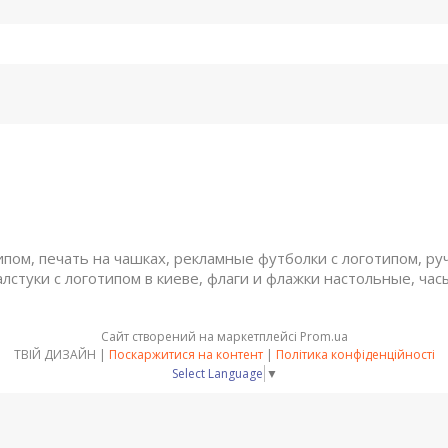
ом, печать на чашках, рекламные футболки с логотипом, руч
алстуки с логотипом в киеве, флаги и флажки настольные, час
Сайт створений на маркетплейсі
Prom.ua
ТВІЙ ДИЗАЙН |
Поскаржитися на контент
|
Політика конфіденційності
Select Language
▼