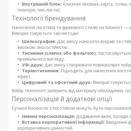
Внутрішній блок:
Класичні ліновані, карта, точка,
планори, чек-листи).
Технології брендування
Нанесення логотипа та фірмового стилю на блокнот — к
Використовуються такі методи:
Шелкография:
Дає змогу наносити яскраві та стій
високою зносостійкістю.
Тиснення (слепоє або фольгою):
Застосовується 
преміального вигляду.
УФ-друк:
Дає змогу створювати повноколірні зобр
Термотиснення:
Підходить для нанесення логотип
ефект.
Цифровий та офсетний друк:
Використовуються 
Вибір технології залежить від матеріалу обкладинки, ск
Персоналізація й додаткові опції
Сучасні блокноти з логотипом можуть бути персоналізова
Іменна персоналізація:
Додавання імені, посади а
Вставка корпоративної інформації:
Введення фі
корпоративних цінностей.