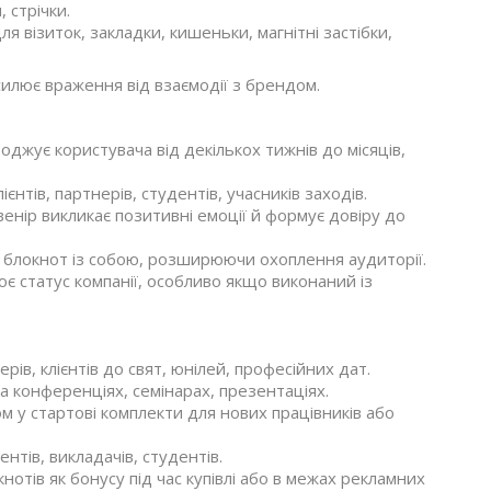
 стрічки.
я візиток, закладки, кишеньки, магнітні застібки,
силює враження від взаємодії з брендом.
джує користувача від декількох тижнів до місяців,
єнтів, партнерів, студентів, учасників заходів.
венір викликає позитивні емоції й формує довіру до
блокнот із собою, розширюючи охоплення аудиторії.
є статус компанії, особливо якщо виконаний із
рів, клієнтів до свят, юнілей, професійних дат.
а конференціях, семінарах, презентаціях.
м у стартові комплекти для нових працівників або
тів, викладачів, студентів.
отів як бонусу під час купівлі або в межах рекламних