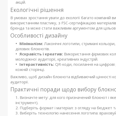
акцій.
Екологічні рішення
В умовах зростання уваги до екології багато компаній 
використанням пластику, з FSC-сертифікацією матеріалі
бренда та може стати важливим аргументом для цільової
Особливості дизайну
Мінімалізм:
Лаконічні логотипи, стримані кольори,
ділових блокнотів.
Яскравість і креатив:
Використання фірмових коль
молодіжної аудиторії, креативних індустрій.
Інтерактивність:
QR-коди, посилання на цифрові р
кожній сторінці.
Важливо, щоб дизайн блокнота відбиваючий цінності комп
аудиторії.
Практичні поради щодо вибору блокно
Визначте мету: для кого призначений блокнот і як
інструмент).
Підберіть формат і матеріал: з огляду на бюджет та
Виберіть технологію нанесення логотипа: врахову