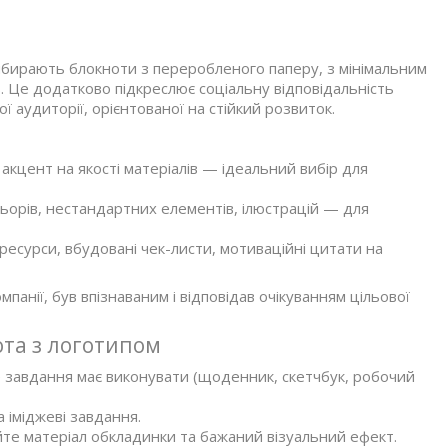
вибирають блокноти з переробленого паперу, з мінімальним
в. Це додатково підкреслює соціальну відповідальність
 аудиторії, орієнтованої на стійкий розвиток.
 акцент на якості матеріалів — ідеальний вибір для
орів, нестандартних елементів, ілюстрацій — для
есурси, вбудовані чек-листи, мотиваційні цитати на
анії, був впізнаваним і відповідав очікуванням цільової
та з логотипом
е завдання має виконувати (щоденник, скетчбук, робочий
 іміджеві завдання.
йте матеріал обкладинки та бажаний візуальний ефект.