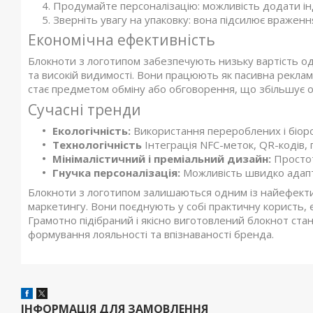
Продумайте персоналізацію: можливість додати ін
Зверніть увагу на упаковку: вона підсилює враженн
Економічна ефективність
Блокноти з логотипом забезпечують низьку вартість о
та високій видимості. Вони працюють як пасивна рекла
стає предметом обміну або обговорення, що збільшує о
Сучасні тренди
Екологічність:
Використання перероблених і біоро
Технологічність
Інтеграція NFC-меток, QR-кодів, 
Мінімалістичний і преміальний дизайн:
Простот
Гнучка персоналізація:
Можливість швидко адаптув
Блокноти з логотипом залишаються одним із найефекти
маркетингу. Вони поєднують у собі практичну користь, 
Грамотно підібраний і якісно виготовлений блокнот ста
формування лояльності та впізнаваності бренда.
ІНФОРМАЦІЯ ДЛЯ ЗАМОВЛЕННЯ