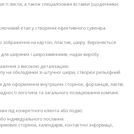
 чисті листи, а також спеціалізовані вставки (щоденники,
лючовий етап у створенні ефективного сувеніра.
кі зображення на картон, пластик, шкіру. Вирізняється
для шкіряних і шкірозамінників, надає виробу
аження з високою деталізацією.
у на обкладинки зі штучної шкіри, створює рельєфний
для оформлення внутрішніх сторінок, форзанців, лактів.
ладності логотипа та загального позиціювання компанії.
ні під конкретного клієнта або подію:
бо індивідуального послання.
рмових сторінок, календарів, контактної інформації,