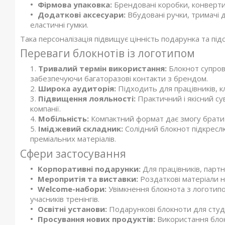
Фірмова упаковка:
Брендовані коробки, конверти,
Додаткові аксесуари:
Вбудовані ручки, тримачі дл
еластичні гумки.
Така персоналізація підвищує цінність подарунка та під
Переваги блокнотів із логотипом
Тривалий термін використання:
Блокнот супрово
забезпечуючи багаторазові контакти з брендом.
Широка аудиторія:
Підходить для працівників, клі
Підвищення лояльності:
Практичний і якісний су
компанії.
Мобільність:
Компактний формат дає змогу брати 
Іміджевий складник:
Солідний блокнот підкреслю
преміальних матеріалів.
Сфери застосування
Корпоративні подарунки:
Для працівників, партне
Меропритія та виставки:
Роздаткові матеріали н
Welcome-набори:
Увімкнення блокнота з логотипо
учасників тренінгів.
Освітні установи:
Подарункові блокноти для студен
Просування нових продуктів:
Використання блокн