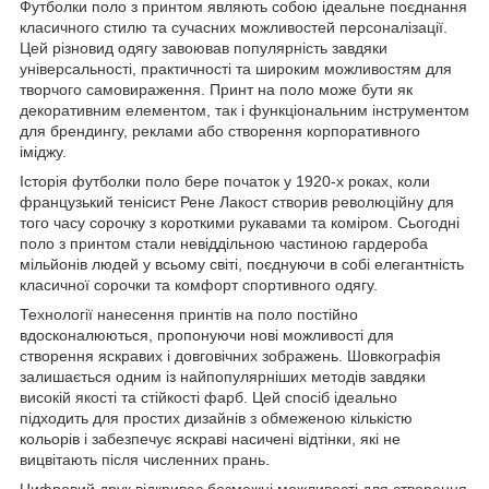
Футболки поло з принтом являють собою ідеальне поєднання
класичного стилю та сучасних можливостей персоналізації.
Цей різновид одягу завоював популярність завдяки
універсальності, практичності та широким можливостям для
творчого самовираження. Принт на поло може бути як
декоративним елементом, так і функціональним інструментом
для брендингу, реклами або створення корпоративного
іміджу.
Історія футболки поло бере початок у 1920-х роках, коли
французький тенісист Рене Лакост створив революційну для
того часу сорочку з короткими рукавами та коміром. Сьогодні
поло з принтом стали невіддільною частиною гардероба
мільйонів людей у всьому світі, поєднуючи в собі елегантність
класичної сорочки та комфорт спортивного одягу.
Технології нанесення принтів на поло постійно
вдосконалюються, пропонуючи нові можливості для
створення яскравих і довговічних зображень. Шовкографія
залишається одним із найпопулярніших методів завдяки
високій якості та стійкості фарб. Цей спосіб ідеально
підходить для простих дизайнів з обмеженою кількістю
кольорів і забезпечує яскраві насичені відтінки, які не
вицвітають після численних прань.
Цифровий друк відкриває безмежні можливості для створення