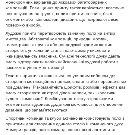
монохромних варіантів до яскравих багатобарвних
композицій. Розміщення принту також варіюється: класичне
розташування на грудях, великі принти на спині, бічні
елементи або повноколірні дизайни, що покривають всю
поверхню виробу.
Художні принти перетворюють звичайну поло на витвір
мистецтва. Абстрактні композиції, природні мотиви,
геометричні візерунки або репродукції відомих картин
створюють унікальний стиль і дають змогу висловити
індивідуальність власника. Сучасні технології друку дають
змогу відтворювати навіть найскладніші художні роботи з
високим ступенем деталізації.
Текстові принти залишаються популярним вибором для
створення мотиваційних написів, слоганів або персональних
повідомлень. Різноманітність шрифтів, розмірів і ефектів дає
змогу створювати як строгі ділові написи, так і креативні
художні композиції. Комбінування тексту з графічними
елементами відкриває додаткові можливості для створення
дизайнів, що запам'ятовуються.
Спортивні команди та клуби активно використовують поло з
принтами для створення єдиного стилю й командного духу.
Номери гравців, назви команд, спонсорські логотипи та