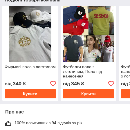
Фырмові поло з логотипом
Футболки поло з
Футб
логотипом, Поло під
нане
нанесення
з ло
340
345
від
₴
від
₴
від
Купити
Купити
Про нас
100% позитивних з 94 відгуків за рік