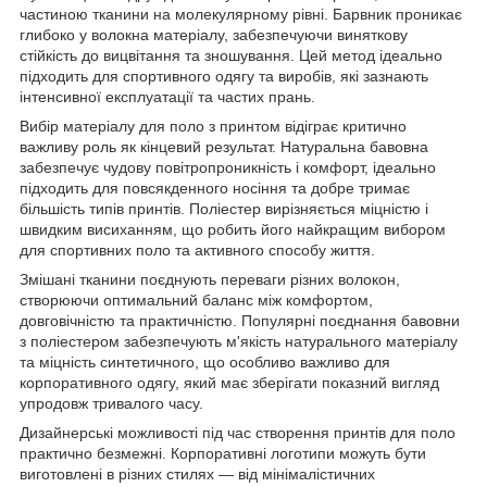
частиною тканини на молекулярному рівні. Барвник проникає
глибоко у волокна матеріалу, забезпечуючи виняткову
стійкість до вицвітання та зношування. Цей метод ідеально
підходить для спортивного одягу та виробів, які зазнають
інтенсивної експлуатації та частих прань.
Вибір матеріалу для поло з принтом відіграє критично
важливу роль як кінцевий результат. Натуральна бавовна
забезпечує чудову повітропроникність і комфорт, ідеально
підходить для повсякденного носіння та добре тримає
більшість типів принтів. Поліестер вирізняється міцністю і
швидким висиханням, що робить його найкращим вибором
для спортивних поло та активного способу життя.
Змішані тканини поєднують переваги різних волокон,
створюючи оптимальний баланс між комфортом,
довговічністю та практичністю. Популярні поєднання бавовни
з поліестером забезпечують м'якість натурального матеріалу
та міцність синтетичного, що особливо важливо для
корпоративного одягу, який має зберігати показний вигляд
упродовж тривалого часу.
Дизайнерські можливості під час створення принтів для поло
практично безмежні. Корпоративні логотипи можуть бути
виготовлені в різних стилях — від мінімалістичних