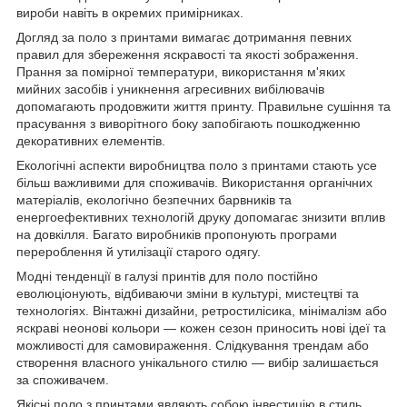
вироби навіть в окремих примірниках.
Догляд за поло з принтами вимагає дотримання певних
правил для збереження яскравості та якості зображення.
Прання за помірної температури, використання м'яких
мийних засобів і уникнення агресивних вибілювачів
допомагають продовжити життя принту. Правильне сушіння та
прасування з виворітного боку запобігають пошкодженню
декоративних елементів.
Екологічні аспекти виробництва поло з принтами стають усе
більш важливими для споживачів. Використання органічних
матеріалів, екологічно безпечних барвників та
енергоефективних технологій друку допомагає знизити вплив
на довкілля. Багато виробників пропонують програми
перероблення й утилізації старого одягу.
Модні тенденції в галузі принтів для поло постійно
еволюціонують, відбиваючи зміни в культурі, мистецтві та
технологіях. Вінтажні дизайни, ретростилісика, мінімалізм або
яскраві неонові кольори — кожен сезон приносить нові ідеї та
можливості для самовираження. Слідкування трендам або
створення власного унікального стилю — вибір залишається
за споживачем.
Якісні поло з принтами являють собою інвестицію в стиль,