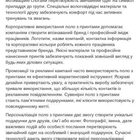
мотиваційні слогани перетворюють звичайний одяг на символ
приладдя до групи. Спеціальні вологовідвідні матеріали та
технології друку забезпечують комфорт під час активних
тренувань та змагань.
Корпоративне використання поло з принтами допомагає
компаніям створити впізнаваний бренд і професійний імідж
працівників. Логотипи, назви компаній, контактна інформація
та корпоративні кольори роблять кожного працівника
представником бренда. Якісні матеріали та професійне
нанесення принтів забезпечують показний зовнішній вигляд у
будь-яких ділових ситуаціях.
Промоакції та рекламні кампанії часто використовують поло з
принтами як ефективний маркетинговий інструмент. Яскраві
дизайни привертають увагу, а практичність виробу забезпечує
тривале використання, що збільшує кількість контактів із
рекламним повідомленням. Сувенірні поло з принтами
стають пам'ятними подарунками, які клієнти використовують у
повсякденному житті.
Персоналізація поло з принтами дає змогу створити унікальні
подарунки для друзів, сім'ї або колег. Фотографії, імена, дати
важливих подій або особисті послання перетворюють
звичайний одяг на особливий і значущий подарунок. Сучасні
технології дають змогу створювати якісні персоналізовані