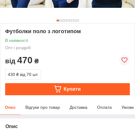
Футболки поло з логотипом
В наявності
Опт і роздріб
470
від
₴
430 ₴
від 70 шт.
Купити
Опис
Відгуки про товар
Доставка
Оплата
Умови
Опис