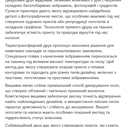
складних багатобарвних зображень, фотографій і градієнтів.
Сучасні принтери дають змогу відтворювати найдрібніші
деталі з фотографічною якістю, що особливо важливо під час
створення художніх принтів або репродукції логотипів зі
складною графікою. Технологія прямого друку на тканині
забезпечує м'якість принту та природні відчуття під час
носіння.
Термотрансферний друк пропонує економне рішення для
невеликих накладів та персоналізованих замовлень.
Спеціальна плівка з нанесеним зображенням переноситься
на тканину під впливом високої температури та тиску. Цей
метод дає змогу створювати яскраві принти з чіткими
контурами та підходить для різних типів дизайну, включно з
текстами, логотипами та простими зображеннями.
Вишивка являє собою преміальний спосіб декорування поло,
що створює об'ємний і тактильно приємний малюнок.
Комп'ютерна вишивка забезпечує високу точність відтворення
навіть найскладніших дизайнів, а використання якісних ниток
гарантує довговічність і стійкість до зношування. Вишиті
логотипи та написи мають особливо показний вигляд та
підкреслюють статус власника.
Сублімаційний друк дає змогу створювати принти, які стають