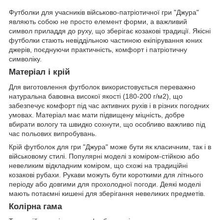
Футболки для учасників військово-патріотичної гри "Джура"
являють собою не просто елемент форми, а важливий
символ приладдя до руху, що зберігає козакові традиції. Якісні
футболки стають невіддільною частиною екіпірування юних
джерів, поєднуючи практичність, комфорт і патріотичну
символіку.
Матеріал і крій
Для виготовлення футболок використовується переважно
натуральна бавовна високої якості (180-200 г/м2), що
забезпечує комфорт під час активних рухів і в різних погодних
умовах. Матеріал має мати підвищену міцність, добре
вбирати вологу та швидко сохнути, що особливо важливо під
час польових випробувань.
Крій футболок для гри "Джура" може бути як класичним, так і в
військовому стилі. Популярні моделі з коміром-стійкою або
невеликим відкладним коміром, що схожі на традиційні
козакові рубахи. Рукави можуть бути короткими для літнього
періоду або довгими для прохолодної погоди. Деякі моделі
мають потаємні кишені для зберігання невеликих предметів.
Колірна гама