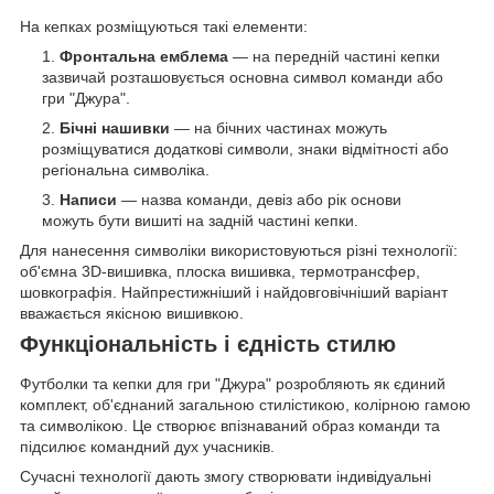
На кепках розміщуються такі елементи:
Фронтальна емблема
— на передній частині кепки
зазвичай розташовується основна символ команди або
гри "Джура".
Бічні нашивки
— на бічних частинах можуть
розміщуватися додаткові символи, знаки відмітності або
регіональна символіка.
Написи
— назва команди, девіз або рік основи
можуть бути вишиті на задній частині кепки.
Для нанесення символіки використовуються різні технології:
об'ємна 3D-вишивка, плоска вишивка, термотрансфер,
шовкографія. Найпрестижніший і найдовговічніший варіант
вважається якісною вишивкою.
Функціональність і єдність стилю
Футболки та кепки для гри "Джура" розробляють як єдиний
комплект, об'єднаний загальною стилістикою, колірною гамою
та символікою. Це створює впізнаваний образ команди та
підсилює командний дух учасників.
Сучасні технології дають змогу створювати індивідуальні