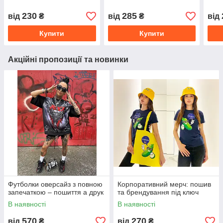
230
285
від
₴
від
₴
від
Купити
Купити
Акційні пропозиції та новинки
Футболки оверсайз з повною
Корпоративний мерч: пошив
запечаткою – пошиття а друк
та брендування під ключ
В наявності
В наявності
570
270
від
₴
від
₴