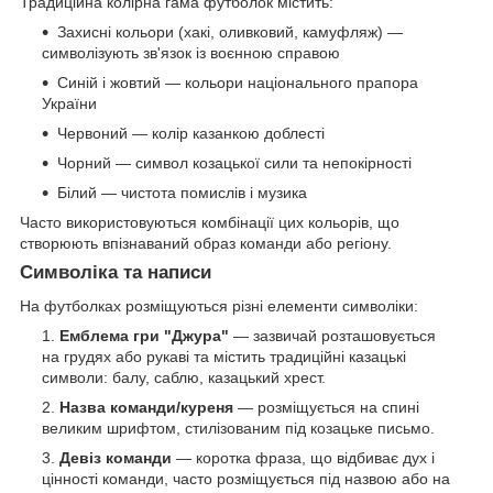
Традиційна колірна гама футболок містить:
Захисні кольори (хакі, оливковий, камуфляж) —
символізують зв'язок із воєнною справою
Синій і жовтий — кольори національного прапора
України
Червоний — колір казанкою доблесті
Чорний — символ козацької сили та непокірності
Білий — чистота помислів і музика
Часто використовуються комбінації цих кольорів, що
створюють впізнаваний образ команди або регіону.
Символіка та написи
На футболках розміщуються різні елементи символіки:
Емблема гри "Джура"
— зазвичай розташовується
на грудях або рукаві та містить традиційні казацькі
символи: балу, саблю, казацький хрест.
Назва команди/куреня
— розміщується на спині
великим шрифтом, стилізованим під козацьке письмо.
Девіз команди
— коротка фраза, що відбиває дух і
цінності команди, часто розміщується під назвою або на