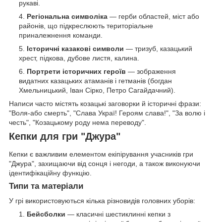
рукаві.
Регіональна символіка
— герби областей, міст або
районів, що підкреслюють територіальне
приналежнення команди.
Історичні казакові символи
— тризуб, казацький
хрест, підкова, дубове листя, калина.
Портрети історичних героїв
— зображення
видатних казацьких атаманів і гетманів (богдан
Хмельницький, Іван Сірко, Петро Сагайдачний).
Написи часто містять козацькі заговорки й історичні фрази:
"Воля-або смерть", "Слава Украї! Героям слава!", "За волю і
честь", "Козацькому роду нема переводу".
Кепки для гри "Джура"
Кепки є важливим елементом екіпірування учасників гри
"Джура", захищаючи від сонця і негоди, а також виконуючи
ідентифікаційну функцію.
Типи та матеріали
У грі використовуються кілька різновидів головних уборів:
Бейсболки
— класичні шестиклинні кепки з