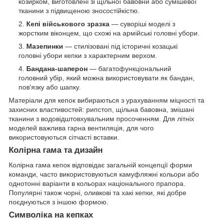
козирком, виготовлені зі щільної бавовни або сумішевої
тканини з підвищеною зносостійкістю.
Кепі військового зразка
— суворіші моделі з
жорстким віконцем, що схожі на армійські головні убори.
Мазепинки
— стилізовані під історичні козацькі
головні убори кепки з характерним верхом.
Бандана-шаперон
— багатофункціональний
головний убір, який можна використовувати як бандан,
пов'язку або шапку.
Матеріали для кепок вибираються з урахуванням міцності та
захисних властивостей: рипстоп, щільна бавовна, змішані
тканини з водовідштовхувальним просоченням. Для літніх
моделей важлива гарна вентиляція, для чого
використовуються сітчасті вставки.
Колірна гама та дизайн
Колірна гама кепок відповідає загальній концепції форми
команди, часто використовуються камуфляжні кольори або
однотонні варіанти в кольорах національного прапора.
Популярні також чорні, оливкові та хакі кепки, які добре
поєднуються з іншою формою.
Символіка на кепках