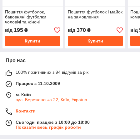
Пошиття футболок,
Пошиття футболок і майок
Пош
бавовняні футболки
на замовлення
кома
чоловічі та жіночі
195
370
від
₴
від
₴
від
Купити
Купити
Про нас
100% позитивних з 94 відгуків за рік
Працює з 11.10.2009
м. Київ
вул. Бережанська 22, Київ, Україна
Контакти
Сьогодні працює з 10:00 до 18:00
Показати весь графік роботи