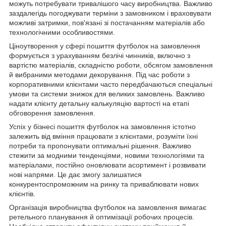
можуть потребувати тривалішого часу виробництва. Важливо
заздалегідь погоджувати терміни з замовником і враховувати
можливі затримки, пов'язані зі постачанням матеріалів або
технологічними особливостями.
Ціноутворення у сфері пошиття футболок на замовлення
формується з урахуванням безлічі чинників, включно з
вартістю матеріалів, складністю роботи, обсягом замовлення
й вибраними методами декорування. Під час роботи з
корпоративними клієнтами часто передбачаються спеціальні
умови та системи знижок для великих замовлень. Важливо
надати клієнту детальну калькуляцію вартості на етапі
обговорення замовлення.
Успіх у бізнесі пошиття футболок на замовлення істотно
залежить від вміння працювати з клієнтами, розуміти їхні
потреби та пропонувати оптимальні рішення. Важливо
стежити за модними тенденціями, новими технологіями та
матеріалами, постійно оновлювати асортимент і розвивати
нові напрями. Це дає змогу залишатися
конкурентоспроможним на ринку та приваблювати нових
клієнтів.
Організація виробництва футболок на замовлення вимагає
ретельного планування й оптимізації робочих процесів.