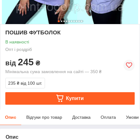
ПОШИВ ФУТБОЛОК
В наявності
Опт і роздріб
245
від
₴
Мінімальна сума замовлення на сайті — 350 ₴
235 ₴
від 100 шт.
Купити
Опис
Відгуки про товар
Доставка
Оплата
Умови
Опис