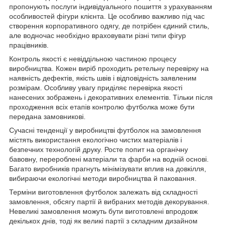
пропонують послуги індивідуального пошиття з урахуванням
особливостей фігури клієнта. Це особливо важливо під час
створення корпоративного одягу, де потрібен єдиний стиль,
але водночас необхідно враховувати різні типи фігур
працівників.
Контроль якості є невіддільною частиною процесу
виробництва. Кожен виріб проходить ретельну перевірку на
наявність дефектів, якість швів і відповідність заявленим
розмірам. Особливу увагу приділяє перевірка якості
нанесених зображень і декоративних елементів. Тільки після
проходження всіх етапів контролю футболка може бути
передана замовникові.
Сучасні тенденції у виробництві футболок на замовлення
містять використання екологічно чистих матеріалів і
безпечних технологій друку. Росте попит на органічну
бавовну, перероблені матеріали та фарби на водній основі.
Багато виробників прагнуть мінімізувати вплив на довкілля,
вибираючи екологічні методи виробництва й паковання.
Терміни виготовлення футболок залежать від складності
замовлення, обсягу партії й вибраних методів декорування.
Невеликі замовлення можуть бути виготовлені впродовж
декількох днів, тоді як великі партії з складним дизайном