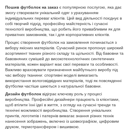
Пошив футболок на заказ
є популярною послугою, яка дає
змогу створювати унікальний одяг з урахуванням
індивідуальних переваг клієнтів. Цей вид діяльності поєднує в
собі творчий підхід, професійну майстерність і сучасні
технології виробництва, що робить його привабливим як для
приватних замовників, так і для корпоративних клієнтів.
Процес створення футболок на замовлення починається з
вибору якісних матеріалів. Сучасний ринок пропонує широкий
асортимент тканин різного складу та щільності. Від бавовни та
бавовняних сумішей до високотехнологічних синтетичних
матеріалів, кожен варіант має свої переваги та особливості.
Важливо враховувати призначення майбутнього виробу під
час вибору тканини: спортивні моделі вимагають
використання вологовідвідних матеріалів, тоді як повсякденні
футболки частіше шиються з натуральної бавовни.
Дизайн футболок
відіграє ключову роль у процесі
виробництва. Професійні дизайнери працюють із клієнтами,
щоб втілити їхні ідеї в життя, з огляду на сучасні тренди та
технічні можливості виробництва. Створення унікальних
принтів, логотипів і патернів вимагає знання різних технік
нанесення зображень, включно із шовкографієм, цифровим
друком, термотрансфером і вишивкою.