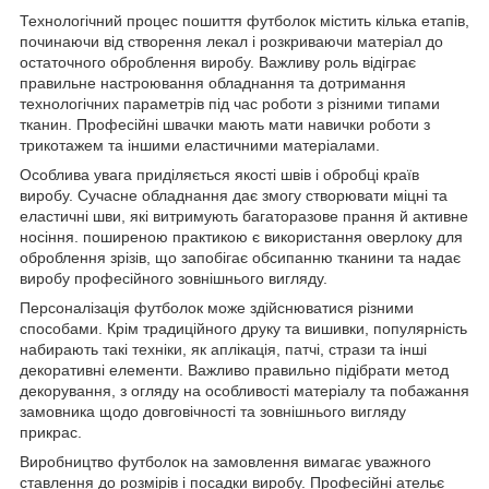
Технологічний процес пошиття футболок містить кілька етапів,
починаючи від створення лекал і розкриваючи матеріал до
остаточного оброблення виробу. Важливу роль відіграє
правильне настроювання обладнання та дотримання
технологічних параметрів під час роботи з різними типами
тканин. Професійні швачки мають мати навички роботи з
трикотажем та іншими еластичними матеріалами.
Особлива увага приділяється якості швів і обробці країв
виробу. Сучасне обладнання дає змогу створювати міцні та
еластичні шви, які витримують багаторазове прання й активне
носіння. поширеною практикою є використання оверлоку для
оброблення зрізів, що запобігає обсипанню тканини та надає
виробу професійного зовнішнього вигляду.
Персоналізація футболок може здійснюватися різними
способами. Крім традиційного друку та вишивки, популярність
набирають такі техніки, як аплікація, патчі, стрази та інші
декоративні елементи. Важливо правильно підібрати метод
декорування, з огляду на особливості матеріалу та побажання
замовника щодо довговічності та зовнішнього вигляду
прикрас.
Виробництво футболок на замовлення вимагає уважного
ставлення до розмірів і посадки виробу. Професійні ательє