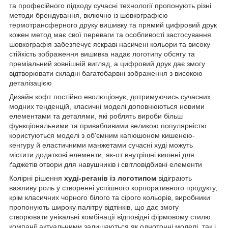
та професійного підходу сучасні технології пропонують різні
методи брендування, включно із шовкографією
термотрансферного друку вишивку та прямий цифровий друк
кожен метод має свої переваги та особливості застосування
шовкографія забезпечує яскраві насичені кольори та високу
стійкість зображення вишивка надає логотипу обсягу та
преміальний зовнішній вигляд, а цифровий друк дає змогу
відтворювати складні багатобарвні зображення з високою
деталізацією
Дизайн кофт постійно еволюціонує, дотримуючись сучасних
модних тенденцій, класичні моделі доповнюються новими
елементами та деталями, які роблять вироби більш
функціональними та привабливими великою популярністю
користуються моделі з об'ємним капюшоном кишенею-
кенгуру й еластичними манжетами сучасні худі можуть
містити додаткові елементи, як-от внутрішні кишені для
ґаджетів отвори для навушників і світловідбивні елементи
Колірні рішення
худі-реганів із логотипом
відіграють
важливу роль у створенні успішного корпоративного продукту,
крім класичних чорного білого та сірого кольорів, виробники
пропонують широку палітру відтінків, що дає змогу
створювати унікальні комбінації відповідні фірмовому стилю
компанії актуальними залишаються як однотонні моделі, так і