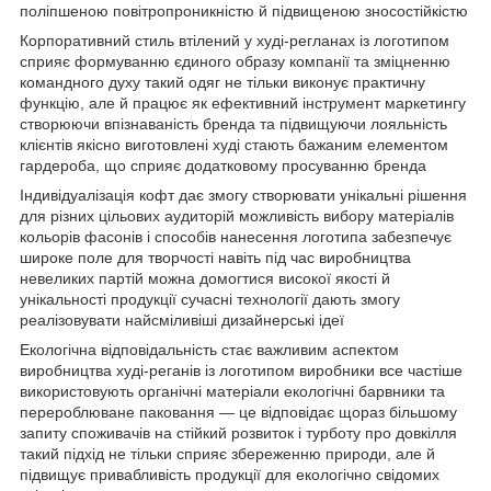
поліпшеною повітропроникністю й підвищеною зносостійкістю
Корпоративний стиль втілений у худі-регланах із логотипом
сприяє формуванню єдиного образу компанії та зміцненню
командного духу такий одяг не тільки виконує практичну
функцію, але й працює як ефективний інструмент маркетингу
створюючи впізнаваність бренда та підвищуючи лояльність
клієнтів якісно виготовлені худі стають бажаним елементом
гардероба, що сприяє додатковому просуванню бренда
Індивідуалізація кофт дає змогу створювати унікальні рішення
для різних цільових аудиторій можливість вибору матеріалів
кольорів фасонів і способів нанесення логотипа забезпечує
широке поле для творчості навіть під час виробництва
невеликих партій можна домогтися високої якості й
унікальності продукції сучасні технології дають змогу
реалізовувати найсміливіші дизайнерські ідеї
Екологічна відповідальність стає важливим аспектом
виробництва худі-реганів із логотипом виробники все частіше
використовують органічні матеріали екологічні барвники та
перероблюване паковання — це відповідає щораз більшому
запиту споживачів на стійкий розвиток і турботу про довкілля
такий підхід не тільки сприяє збереженню природи, але й
підвищує привабливість продукції для екологічно свідомих