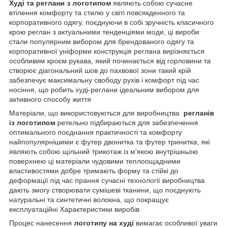
Худі та реглани з логотипом
являють собою сучасне
втілення комфорту та стилю у світі повсякденного та
корпоративного одягу, поєднуючи в собі зручність класичного
крою реглан з актуальними тенденціями моди, ці вироби
стали популярним вибором для брендованого одягу та
корпоративної уніформи конструкція реглана вирізняється
особливим кроєм рукава, який починається від горловини та
створює діагональний шов до пахвової зони такий крій
забезпечує максимальну свободу рухів і комфорт під час
носіння, що робить худі-реглани ідеальним вибором для
активного способу життя
Матеріали, що використовуються для виробництва
регланів
із логотипом
ретельно підбираються для забезпечення
оптимального поєднання практичності та комфорту
найпопулярнішими є футер двонитка та футер тринитка, які
являють собою щільний трикотаж із м'якою внутрішньою
поверхнею ці матеріали чудовими теплоощадними
властивостями добре тримають форму та стійкі до
деформації під час прання сучасні технології виробництва
дають змогу створювати сумішеві тканини, що поєднують
натуральні та синтетичні волокна, що покращує
експлуатаційні Характеристики виробів
Процес нанесення
логотипу на худі
вимагає особливої уваги