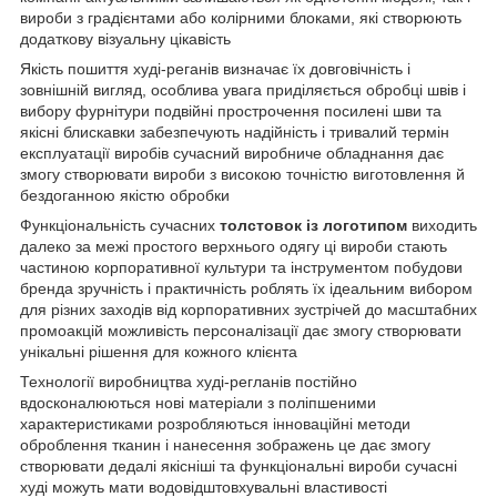
вироби з градієнтами або колірними блоками, які створюють
додаткову візуальну цікавість
Якість пошиття худі-реганів визначає їх довговічність і
зовнішній вигляд, особлива увага приділяється обробці швів і
вибору фурнітури подвійні прострочення посилені шви та
якісні блискавки забезпечують надійність і тривалий термін
експлуатації виробів сучасний виробниче обладнання дає
змогу створювати вироби з високою точністю виготовлення й
бездоганною якістю обробки
Функціональність сучасних
толстовок із логотипом
виходить
далеко за межі простого верхнього одягу ці вироби стають
частиною корпоративної культури та інструментом побудови
бренда зручність і практичність роблять їх ідеальним вибором
для різних заходів від корпоративних зустрічей до масштабних
промоакцій можливість персоналізації дає змогу створювати
унікальні рішення для кожного клієнта
Технології виробництва худі-регланів постійно
вдосконалюються нові матеріали з поліпшеними
характеристиками розробляються інноваційні методи
оброблення тканин і нанесення зображень це дає змогу
створювати дедалі якісніші та функціональні вироби сучасні
худі можуть мати водовідштовхувальні властивості