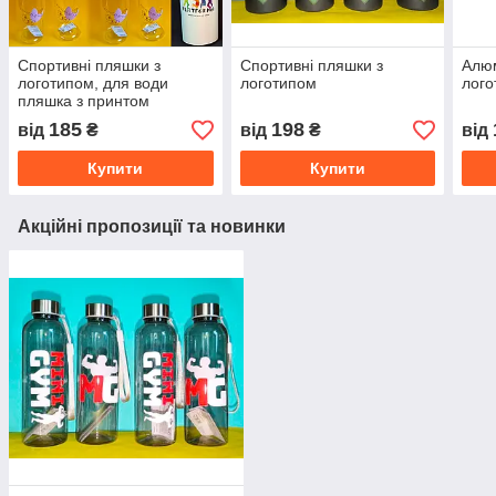
Спортивні пляшки з
Спортивні пляшки з
Алюм
логотипом, для води
логотипом
лого
пляшка з принтом
185
198
від
₴
від
₴
від
Купити
Купити
Акційні пропозиції та новинки