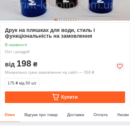
Друк на пляшках для води, стиль і
функціональність на замовлення
В наявності
Опт і роздріб
198
від
₴
Мінімальна сума замовлення на сайті — 350 ₴
175 ₴
від 50 шт.
Купити
Опис
Відгуки про товар
Доставка
Оплата
Умови