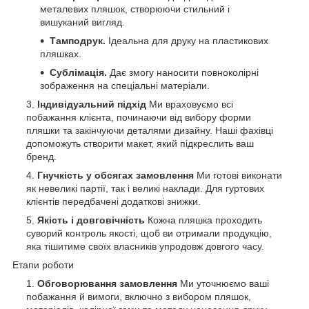
металевих пляшок, створюючи стильний і
вишуканий вигляд.
Тамподрук.
Ідеальна для друку на пластикових
пляшках.
Сублімація.
Дає змогу наносити повноколірні
зображення на спеціальні матеріали.
Індивідуальний підхід
Ми враховуємо всі
побажання клієнта, починаючи від вибору форми
пляшки та закінчуючи деталями дизайну. Наші фахівці
допоможуть створити макет, який підкреслить ваш
бренд.
Гнучкість у обсягах замовлення
Ми готові виконати
як невеликі партії, так і великі наклади. Для гуртових
клієнтів передбачені додаткові знижки.
Якість і довговічність
Кожна пляшка проходить
суворий контроль якості, щоб ви отримали продукцію,
яка тішитиме своїх власників упродовж довгого часу.
Етапи роботи
Обговорювання замовлення
Ми уточнюємо ваші
побажання й вимоги, включно з вибором пляшок,