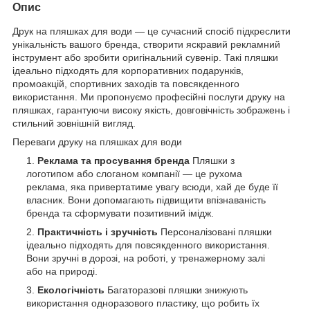
Опис
Друк на пляшках для води — це сучасний спосіб підкреслити
унікальність вашого бренда, створити яскравий рекламний
інструмент або зробити оригінальний сувенір. Такі пляшки
ідеально підходять для корпоративних подарунків,
промоакцій, спортивних заходів та повсякденного
використання. Ми пропонуємо професійні послуги друку на
пляшках, гарантуючи високу якість, довговічність зображень і
стильний зовнішній вигляд.
Переваги друку на пляшках для води
Реклама та просування бренда
Пляшки з
логотипом або слоганом компанії — це рухома
реклама, яка привертатиме увагу всюди, хай де буде її
власник. Вони допомагають підвищити впізнаваність
бренда та сформувати позитивний імідж.
Практичність і зручність
Персоналізовані пляшки
ідеально підходять для повсякденного використання.
Вони зручні в дорозі, на роботі, у тренажерному залі
або на природі.
Екологічність
Багаторазові пляшки знижують
використання одноразового пластику, що робить їх