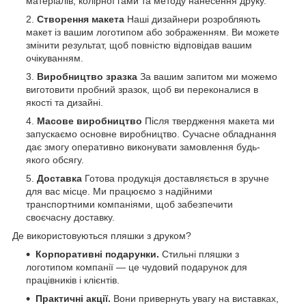
матеріалів, колірної гами та методу нанесення друку.
Створення макета
Наші дизайнери розробляють
макет із вашим логотипом або зображенням. Ви можете
змінити результат, щоб повністю відповідав вашим
очікуванням.
Виробництво зразка
За вашим запитом ми можемо
виготовити пробний зразок, щоб ви переконалися в
якості та дизайні.
Масове виробництво
Після твердження макета ми
запускаємо основне виробництво. Сучасне обладнання
дає змогу оперативно виконувати замовлення будь-
якого обсягу.
Доставка
Готова продукція доставляється в зручне
для вас місце. Ми працюємо з надійними
транспортними компаніями, щоб забезпечити
своєчасну доставку.
Де використовуються пляшки з друком?
Корпоративні подарунки.
Стильні пляшки з
логотипом компанії — це чудовий подарунок для
працівників і клієнтів.
Практичні акції.
Вони привернуть увагу на виставках,