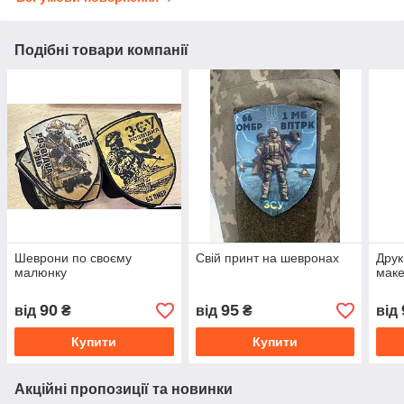
Подібні товари компанії
Шеврони по своєму
Свій принт на шевронах
Друк
малюнку
маке
90
95
від
₴
від
₴
від
Купити
Купити
Акційні пропозиції та новинки