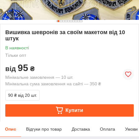
Вишивка шевронів за своїм макетом від 10
штук
В наявності
Тільки опт
95
від
₴
Мінімальне замовлення — 10 шт.
Мінімальна сума замовлення на сайті — 350 ₴
90 ₴
від 20 шт.
Купити
Опис
Відгуки про товар
Доставка
Оплата
Умови