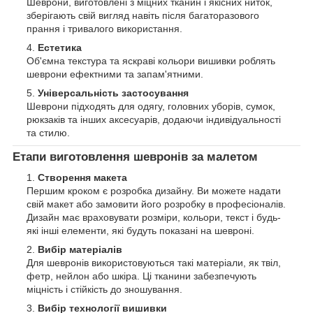
Шеврони, виготовлені з міцних тканин і якісних ниток,
зберігають свій вигляд навіть після багаторазового
прання і тривалого використання.
Естетика
Об'ємна текстура та яскраві кольори вишивки роблять
шеврони ефектними та запам'ятними.
Універсальність застосування
Шеврони підходять для одягу, головних уборів, сумок,
рюкзаків та інших аксесуарів, додаючи індивідуальності
та стилю.
Етапи виготовлення шевронів за малетом
Створення макета
Першим кроком є розробка дизайну. Ви можете надати
свій макет або замовити його розробку в професіоналів.
Дизайн має враховувати розміри, кольори, текст і будь-
які інші елементи, які будуть показані на шевроні.
Вибір матеріалів
Для шевронів використовуються такі матеріали, як твіл,
фетр, нейлон або шкіра. Ці тканини забезпечують
міцність і стійкість до зношування.
Вибір технології вишивки