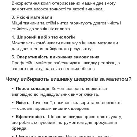
Використання комп'ютеризованих машин дає змогу
домогтися високої точності та якості вишивки.
Якісні матеріали
Міцні тканини та стійкі нитки гарантують довговічність і
стійкість до зовнішніх впливів.
Широкий вибір технологій
Можливість комбінувати вишивку з іншими методами
для досягнення найкращого результату.
Оперативність виконання замовлення
Професійні майстри забезпечують швидку реалізацію
вашого проєкту, навіть за великих обсягів.
Чому вибирають вишивку шевронів за малетом?
Персоналізація
: Кожен шеврон створюється
відповідно до індивідуальних вимог клієнта.
Якість
: Точні лінії, насичені кольори та довговічність
— основні переваги вишитих шевронів.
Ефективність
: Шеврони швидко привертають увагу,
що робить їх чудовим інструментом для просування
бренда.
Широке застосування
: Вони підходять як для