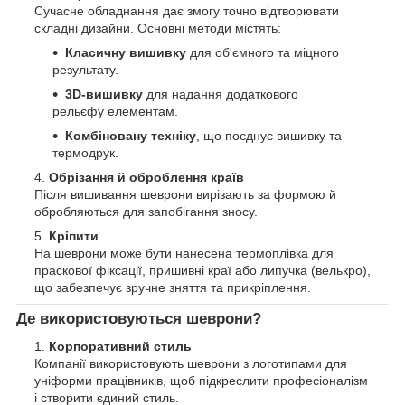
Сучасне обладнання дає змогу точно відтворювати
складні дизайни. Основні методи містять:
Класичну вишивку
для об'ємного та міцного
результату.
3D-вишивку
для надання додаткового
рельєфу елементам.
Комбіновану техніку
, що поєднує вишивку та
термодрук.
Обрізання й оброблення країв
Після вишивання шеврони вирізають за формою й
обробляються для запобігання зносу.
Кріпити
На шеврони може бути нанесена термоплівка для
праскової фіксації, пришивні краї або липучка (велькро),
що забезпечує зручне зняття та прикріплення.
Де використовуються шеврони?
Корпоративний стиль
Компанії використовують шеврони з логотипами для
уніформи працівників, щоб підкреслити професіоналізм
і створити єдиний стиль.