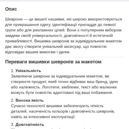
Опис
Шеврони — це вишиті нашивки, які широко використовуються
для прикрашання одягу, ідентифікації приладдя до певної
групи або для рекламних цілей. Вони є популярним вибором
завдяки своїй універсальності, довговічності й естетичній
привабливості. Вишивка шевронів за індивідуальним макетом
дає змогу створити унікальний аксесуар, що повністю
відповідає вашим вимогам і ідеям.
Переваги вишивки шевронів за макетом
Унікальність
Заявляючи шеврони за індивідуальним макетом, ви
створюєте продукт, який точно відбиває ваш бренд, ідею
або належність. Логотипи, емблеми, текст або малюнки
можуть бути повністю адаптовані під ваші побажання.
Висока якість
Сучасні технології вишивки забезпечують чіткість
деталей, насиченість кольорів і довговічність шевронів,
навіть за інтенсивної експлуатації.
Довговічність