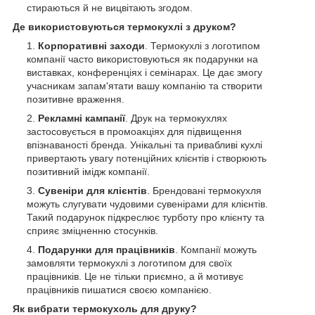
стираються й не вицвітають згодом.
Де використовуються термокухлі з друком?
Корпоративні заходи
. Термокухлі з логотипом
компанії часто використовуються як подарунки на
виставках, конференціях і семінарах. Це дає змогу
учасникам запам'ятати вашу компанію та створити
позитивне враження.
Рекламні кампанії
. Друк на термокухлях
застосовується в промоакціях для підвищення
впізнаваності бренда. Унікальні та привабливі кухлі
привертають увагу потенційних клієнтів і створюють
позитивний імідж компанії.
Сувеніри для клієнтів
. Брендовані термокухля
можуть слугувати чудовими сувенірами для клієнтів.
Такий подарунок підкреслює турботу про клієнту та
сприяє зміцненню стосунків.
Подарунки для працівників
. Компанії можуть
замовляти термокухлі з логотипом для своїх
працівників. Це не тільки приємно, а й мотивує
працівників пишатися своєю компанією.
Як вибрати термокухоль для друку?