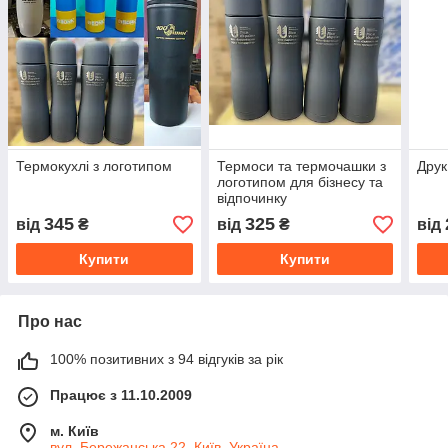
Термокухлі з логотипом
Термоси та термочашки з
Друк
логотипом для бізнесу та
відпочинку
345
325
від
₴
від
₴
від
Купити
Купити
Про нас
100% позитивних з 94 відгуків за рік
Працює з 11.10.2009
м. Київ
вул. Бережанська 22, Київ, Україна