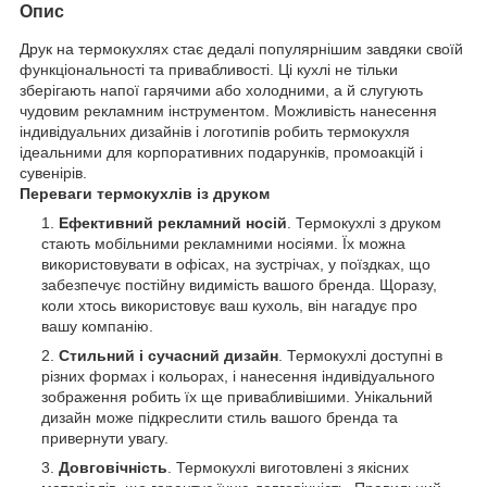
Опис
Друк на термокухлях стає дедалі популярнішим завдяки своїй
функціональності та привабливості. Ці кухлі не тільки
зберігають напої гарячими або холодними, а й слугують
чудовим рекламним інструментом. Можливість нанесення
індивідуальних дизайнів і логотипів робить термокухля
ідеальними для корпоративних подарунків, промоакцій і
сувенірів.
Переваги термокухлів із друком
Ефективний рекламний носій
. Термокухлі з друком
стають мобільними рекламними носіями. Їх можна
використовувати в офісах, на зустрічах, у поїздках, що
забезпечує постійну видимість вашого бренда. Щоразу,
коли хтось використовує ваш кухоль, він нагадує про
вашу компанію.
Стильний і сучасний дизайн
. Термокухлі доступні в
різних формах і кольорах, і нанесення індивідуального
зображення робить їх ще привабливішими. Унікальний
дизайн може підкреслити стиль вашого бренда та
привернути увагу.
Довговічність
. Термокухлі виготовлені з якісних