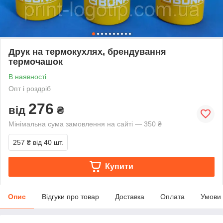
Друк на термокухлях, брендування
термочашок
В наявності
Опт і роздріб
276
від
₴
Мінімальна сума замовлення на сайті — 350 ₴
257 ₴
від 40 шт.
Купити
Опис
Відгуки про товар
Доставка
Оплата
Умови