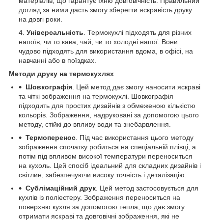
матеріалів, що гарантує їхню довговічність. Правильний
догляд за ними дасть змогу зберегти яскравість друку
на довгі роки.
Універсальність
. Термокухлі підходять для різних
напоїв, чи то кава, чай, чи то холодні напої. Вони
чудово підходять для використання вдома, в офісі, на
навчанні або в поїздках.
Методи друку на термокухлях
Шовкографія
. Цей метод дає змогу наносити яскраві
та чіткі зображення на термокухлі. Шовкографія
підходить для простих дизайнів з обмеженою кількістю
кольорів. Зображення, надруковані за допомогою цього
методу, стійкі до впливу води та знебарвлення.
Термоперенос
. Під час використання цього методу
зображення спочатку робиться на спеціальній плівці, а
потім під впливом високої температури переноситься
на кухоль. Цей спосіб ідеальний для складних дизайнів і
світлин, забезпечуючи високу точність і деталізацію.
Сублімаційний друк
. Цей метод застосовується для
кухлів із поліестеру. Зображення переноситься на
поверхню кухля за допомогою тепла, що дає змогу
отримати яскраві та довговічні зображення, які не