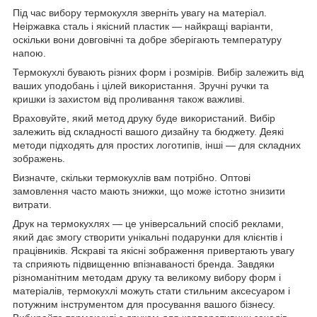
Під час вибору термокухля зверніть увагу на матеріал.
Неіржавка сталь і якісний пластик — найкращі варіанти,
оскільки вони довговічні та добре зберігають температуру
напою.
Термокухлі бувають різних форм і розмірів. Вибір залежить від
ваших уподобань і цілей використання. Зручні ручки та
кришки із захистом від проливання також важливі.
Враховуйте, який метод друку буде використаний. Вибір
залежить від складності вашого дизайну та бюджету. Деякі
методи підходять для простих логотипів, інші — для складних
зображень.
Визначте, скільки термокухлів вам потрібно. Оптові
замовлення часто мають знижки, що може істотно знизити
витрати.
Друк на термокухлях — це універсальний спосіб реклами,
який дає змогу створити унікальні подарунки для клієнтів і
працівників. Яскраві та якісні зображення привертають увагу
та сприяють підвищенню впізнаваності бренда. Завдяки
різноманітним методам друку та великому вибору форм і
матеріалів, термокухлі можуть стати стильним аксесуаром і
потужним інструментом для просування вашого бізнесу.