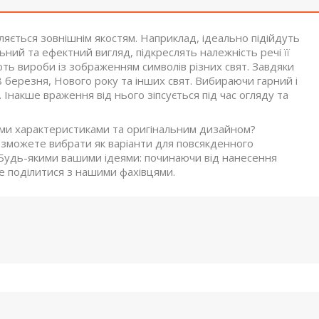
яється зовнішнім якостям. Наприклад, ідеально підійдуть
ний та ефектний вигляд, підкреслять належність речі її
ють вироби із зображенням символів різних свят. Завдяки
березня, Нового року та інших свят. Вибираючи гарний і
 Інакше враження від нього зіпсується під час огляду та
ми характеристиками та оригінальним дизайном?
и зможете вибрати як варіанти для повсякденного
. Будь-якими вашими ідеями: починаючи від нанесення
 поділитися з нашими фахівцями.