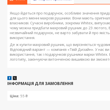
Якщо йдеться про подарунок, особливе значення приділ
для цього іменні махрові рушники. Вони мають оригіналь
власникові. Сучасні виробники, зокрема Whitex, випуска
чому можна придбати махровий рушник до 23 лютого, 8 
незвичайний подарунок, не варто забувати й про якість.
використання.
Де ж купити махровий рушник, що вирізняється чудови
Відповідний варіант — компанія «Твій Дизайн». У нас в
використання, так і подарункові рушники марки Whitex
логотипу, закінчуючи витонченою вишивкою ви зможете
ІНФОРМАЦІЯ ДЛЯ ЗАМОВЛЕННЯ
Ціна:
55 ₴