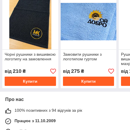
Чорні рушники з вишивкою
Замовити рушники з
Рушн
логотипу на замовлення
логотипом гуртом
виши
мах
210
275
від
₴
від
₴
від
Купити
Купити
Про нас
100% позитивних з 94 відгуків за рік
Працює з 11.10.2009