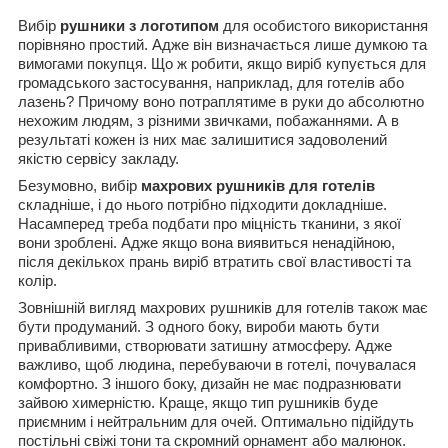
Вибір
рушники з логотипом
для особистого використання
порівняно простий. Адже він визначається лише думкою та
вимогами покупця. Що ж робити, якщо виріб купується для
громадського застосування, наприклад, для готелів або
лазень? Причому воно потраплятиме в руки до абсолютно
нехожим людям, з різними звичками, побажаннями. А в
результаті кожен із них має залишитися задоволений
якістю сервісу закладу.
Безумовно, вибір
махрових рушників для готелів
складніше, і до нього потрібно підходити докладніше.
Насамперед треба подбати про міцність тканини, з якої
вони зроблені. Адже якщо вона виявиться ненадійною,
після декількох прань виріб втратить свої властивості та
колір.
Зовнішній вигляд махрових рушників для готелів також має
бути продуманий. З одного боку, вироби мають бути
привабливими, створювати затишну атмосферу. Адже
важливо, щоб людина, перебуваючи в готелі, почувалася
комфортно. З іншого боку, дизайн не має подразнювати
зайвою химерністю. Краще, якщо тип рушників буде
приємним і нейтральним для очей. Оптимально підійдуть
постільні свіжі тони та скромний орнамент або малюнок.