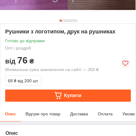
Рушники з логотипом, друк на рушниках
Готово до відправки
Опт і роздріб
76
від
₴
Мінімальна сума замовлення на сайті — 350 ₴
68 ₴
від 200 шт.
Купити
Опис
Відгуки про товар
Доставка
Оплата
Умови
Опис