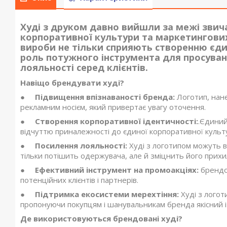
Худі з друком давно вийшли за межі зви
корпоративної культури та маркетингових с
вироби не тільки сприяють створенню єди
роль потужного інструмента для просуван
лояльності серед клієнтів.
Навіщо брендувати худі?
●
Підвищення впізнаваності бренда:
Логотип, нан
рекламним носієм, який привертає увагу оточення.
●
Створення корпоративної ідентичності:
.Єдиний
відчуттю приналежності до єдиної корпоративної культ
●
Посилення лояльності:
Худі з логотипом можуть в
тільки потішить одержувача, але й зміцнить його прих
●
Ефективний інструмент на промоакціях:
брендов
потенційних клієнтів і партнерів.
●
Підтримка екосистеми мерехтіння:
Худі з логот
пропонуючи покупцям і шанувальникам бренда якісний і
Де використовуються брендовані худі?