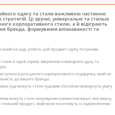
чайного одягу та стали важливою частиною
тратегій. Ці зручні, універсальні та стильні
ного корпоративного стилю, а й відіграють
ня бренда, формування впізнаваності та
есений на худі, робить цей предмет одягу потужним
 стиль в одязі сприяє зміцненню командного духу та
ури.
иступати в ролі цінного корпоративного подарунка, який не
ильність до вашого бренда.
ані худі можуть стати чудовим способом привернути увагу
ипом можуть стати популярним елементом вашої лінії мерчу,
 стильний продукт, який вони носитимуть із задоволенням.