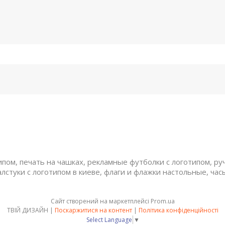
ом, печать на чашках, рекламные футболки с логотипом, руч
алстуки с логотипом в киеве, флаги и флажки настольные, час
Сайт створений на маркетплейсі
Prom.ua
ТВІЙ ДИЗАЙН |
Поскаржитися на контент
|
Політика конфіденційності
Select Language
▼