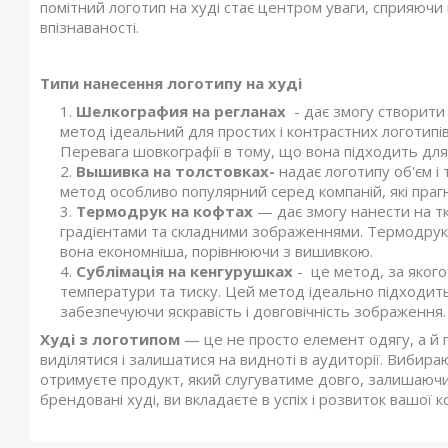
помітний логотип на худі стає центром уваги, сприяюч
впізнаваності.
Типи нанесення логотипу на худі
Шелкография на регланах
- дає змогу створити 
метод ідеальний для простих і контрастних логотипів, 
Перевага шовкографії в тому, що вона підходить для 
Вышивка на толстовках-
надає логотипу об'єм і
метод особливо популярний серед компаній, які прагн
Термодрук на кофтах
— дає змогу нанести на т
градієнтами та складними зображеннями. Термодрук з
вона економніша, порівнюючи з вишивкою.
Сублімація на кенгурушках
- це метод, за яког
температури та тиску. Цей метод ідеально підходить 
забезпечуючи яскравість і довговічність зображення.
Худі з логотипом
— це не просто елемент одягу, а й 
виділятися і залишатися на видноті в аудиторії. Вибираю
отримуєте продукт, який слугуватиме довго, залишаюч
брендовані худі, ви вкладаєте в успіх і розвиток вашої к