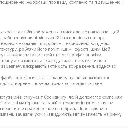
и поширенню інформації про вашу компанію та підвищенню її
яскраві та стійкі зображення з високою деталізацією. Цей
забезпечуючи чіткість ліній і насиченість кольорів.
великих накладів, що робить її економічно вигідною.
 текстуру, роблячи його помітнішим і ефектнішим. Цей
уть підкреслити високий статус і професіоналізм.
канину логотипи з високою деталізацією, включно з
абезпечує яскравість і стійкість зображення, водночас
о фарба переноситься на тканину під впливом високої
для створення повноколірних логотипів і світлин,
потужний інструмент брендингу, який допомагає компаніям
чи якісні матеріали та надійні технології нанесення, ви
и позитивне враження про ваш бренд. Інвестуючи в
омпанії, забезпечуючи їй видимість і впізнаваність на ринку.