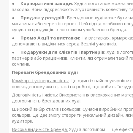
●
Корпоративні заходи:
Худі з логотипом можна вик
заходах. Вони підкреслюють згуртованість колективу та
●
Продаж у роздріб:
Брендоване худі може бути ча
магазинах або через інтернет. Цей підхід особливо попу
купувати продукцію з логотипом улюбленого бренда.
●
Промо Акції та виставки:
На виставках, ярмароках
допомагають виділитися серед безлічі учасників.
●
Подарунки для клієнтів і партнерів:
Худі з логот
партнерів або працівників. Клієнти, які отримали таки
компанії.
Переваги брендованих худі
Комфорт і універсальність:
Це один із найпопулярніших і
повсякденному житті, так і на роботі, що робить їх чу
Довговічність і якість:
Використання високоякісних матері
довговічність брендованих худі.
Широкий вибір стилів і кольорів:
Сучасні виробники проп
кольорів. Це дає змогу створити унікальний дизайн, я
аудиторії.
Висока видимість бренда:
Худі з логотипом — це ефекти