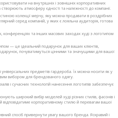
ористовувати на внутрішніх і зовнішніх корпоративних
 створюють атмосферу єдності та належності до компанії.
стиною колекції мерчу, яку можна продавати в роздрібних
лярний серед компаній, у яких є лояльна аудиторія, готова
, конференціях та інших масових заходах худі з логотипом
ипом — це ідеальний подарунок для ваших клієнтів,
й подарунок, почуватимуться цінними та значущими для вашої
 універсальних предметів гардероба. Їх можна носити як у
довим вибором для брендованого одягу.
алів і сучасних технологій нанесення логотипів забезпечує
онують широкий вибір моделей худі різних стилів, фасонів і
кий відповідатиме корпоративному стилю й перевагам вашої
вний спосіб привернути увагу вашого бренда. Яскравий і