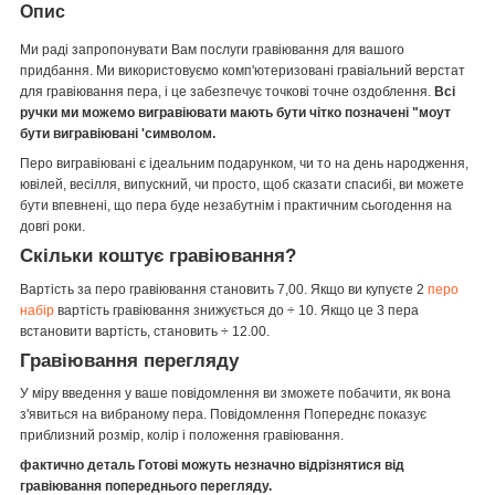
Опис
Ми раді запропонувати Вам послуги гравіювання для вашого
придбання.
Ми використовуємо комп'ютеризовані гравіальний верстат
для гравіювання пера, і це забезпечує точкові точне оздоблення.
Всі
ручки ми можемо вигравіювати мають бути чітко позначені "моут
бути вигравіювані 'символом.
Перо вигравіювані є ідеальним подарунком, чи то на день народження,
ювілей, весілля, випускний, чи просто, щоб сказати спасибі, ви можете
бути впевнені, що пера буде незабутнім і практичним сьогодення на
довгі роки.
Скільки коштує гравіювання?
Вартість за перо гравіювання становить 7,00.
Якщо ви купуєте 2
перо
набір
вартість гравіювання знижується до ÷ 10.
Якщо це 3 пера
встановити вартість, становить ÷ 12.00.
Гравіювання перегляду
У міру введення у ваше повідомлення ви зможете побачити, як вона
з'явиться на вибраному пера.
Повідомлення Попереднє показує
приблизний розмір, колір і положення гравіювання.
фактично деталь Готові можуть незначно відрізнятися від
гравіювання попереднього перегляду.