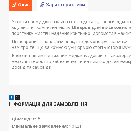
Опис
Характеристики
У військовому ділі важлива кожна деталь, і знаки відмінн
відданість і компетентність.
Шеврон для військових 
порятунку життів і надання критичної допомоги в найск
Ці шеврони — почесний знак, що демонструє навички та 
нам про те, що за кожною уніформою стоїть історія мужно
Взяючи нашим військовим медіакам, давайте такожерсую
незаспіті герої, що забезпечують нашим солдатам найкр
досвід та самовідв
ІНФОРМАЦІЯ ДЛЯ ЗАМОВЛЕННЯ
Ціна:
від 95 ₴
Мінімальне замовлення:
10 шт.