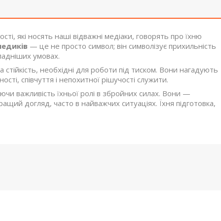
ості, які носять наші відважні медіаки, говорять про їхню
медиків
— це не просто символ; він символізує прихильність
ладніших умовах.
стійкість, необхідні для роботи під тиском. Вони нагадують
сті, співчуття і непохитної рішучості служити.
чи важливість їхньої ролі в збройних силах. Вони —
ащий догляд, часто в найважчих ситуаціях. Їхня підготовка,