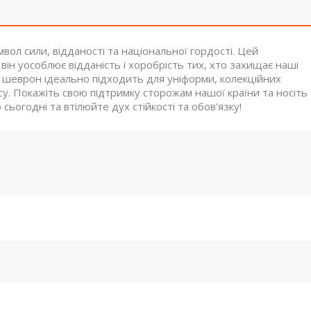
л сили, відданості та національної гордості. Цей
н уособлює відданість і хоробрість тих, хто захищає наші
ш шеврон ідеально підходить для уніформи, колекційних
у. Покажіть свою підтримку сторожам нашої країни та носіть
сьогодні та втілюйте дух стійкості та обов'язку!