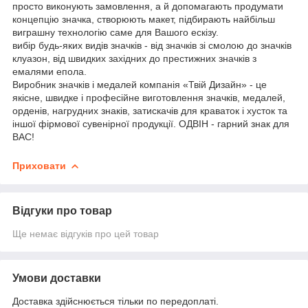
просто виконують замовлення, а й допомагають продумати
концепцію значка, створюють макет, підбирають найбільш
виграшну технологію саме для Вашого ескізу.
вибір будь-яких видів значків - від значків зі смолою до значків
клуазон, від швидких західних до престижних значків з
емалями епола.
Виробник значків і медалей компанія «Твій Дизайн» - це
якісне, швидке і професійне виготовлення значків, медалей,
орденів, нагрудних знаків, затискачів для краваток і хусток та
іншої фірмової сувенірної продукції. ОДВІН - гарний знак для
ВАС!
Приховати
Відгуки про товар
Ще немає відгуків про цей товар
Умови доставки
Доставка здійснюється тільки по передоплаті.