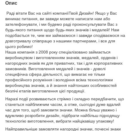
Опис
Раді вітати Вас на сайті компаніїТвой Дизайн! Якщо у Вас
виникає питання, ви завжди можете написати нам або
зателефонувати, і ми будемо раді проконсультувати Вас з
будь-якого питання щодо будь-яких значків і медалей! Нам
подобається те, чим ми займаємося і завжди сподіваємося на
довготривалу співпрацю з нашими партнерами, і все для
цього робимо!
Наша компанія з 2008 року спеціалізовано займається
виробництвом і виготовленням значків, медалей, орденів і
нагородних знаків як для приватних, так і для корпоративних
замовників. Виготовлення медалей і значків - доволі
специфічна сфера діяльності, що вимагає не тільки
професійного розуміння і володіння всіма технологіями
виробництва значків, а й знання найтонших особливостей
безлічі етапів виготовлення цієї продукції.
Наразі події розвиваються стрімко і складно передбачити, що
станеться найближчим часом, а отже, сьогодні дуже вдалий
час для того, щоб замовити значки. Можна більш уважно і
вдумливо розробити дизайн, підібрати найбільш підходящу
технологію виготовлення, вибрати найцікавішу упаковку!
Найправильніше замовляти нагородні значки, почесні знаки