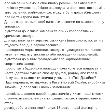
або ювілейні значки в спокійному режимі - без авралів! У
нинішніх умовах необхідно враховувати факт того, що терміни
виготовлення, найімовірніше, можуть бути трохи збільшені і
про це теж треба пам'ятати.
До нас звертаються, щоб виготовити значки на замовлення, у
випадках:
підготовки до ювілею компанії та різних корпоративних
урочистих заходів;
для шкільних та університетських свят (випускного, посвяти в
студенти або дня першокласника);
проведення маркетингових заходів з підвищення лояльності
клієнтів - участь у виставках або проведення промо-акцій;
підготовки до різних громадських або корпоративних
спортивних заходів;
просто так з будь-якого приводу - коли хочеться подарувати
нестандартний сувенір своєму другові, родичу або колезі.
Чому варто
замовити значки
у компанії «Твій Дизайн»?
Наші переваги, як відомого в Києві і по всій Україні, виробника
значків - це переваги і наших замовників:
наявність власного виробництва значків у Києві - наші клієнти
отримують замовлені значки швидко, якісно і гарантовано в
строк.
досвід роботи в значковій галузі 15 років - наші фахівці не