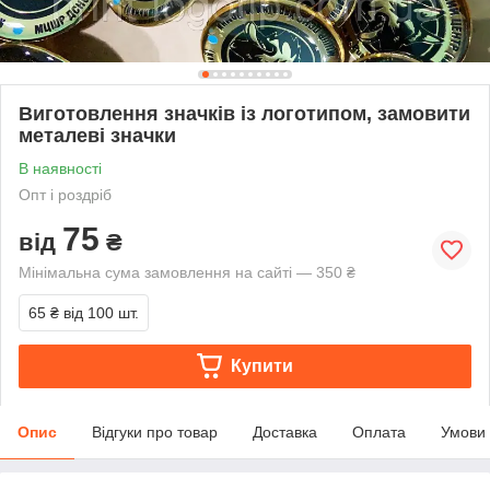
Виготовлення значків із логотипом, замовити
металеві значки
В наявності
Опт і роздріб
75
від
₴
Мінімальна сума замовлення на сайті — 350 ₴
65 ₴
від 100 шт.
Купити
Опис
Відгуки про товар
Доставка
Оплата
Умови