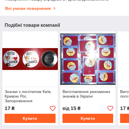
Всі умови повернення
Подібні товари компанії
Значки з логотипом Київ,
Виготовлення рекламних
Виго
Кривою Рог,
значків в Україні
лого
Запорожнення
17
15
17
₴
від
₴
Купити
Купити