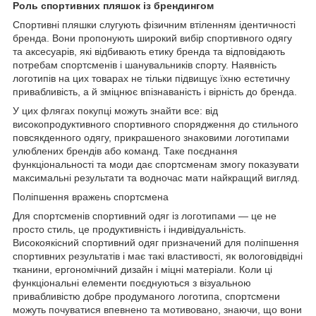
Роль спортивних пляшок із брендингом
Спортивні пляшки слугують фізичним втіленням ідентичності
бренда. Вони пропонують широкий вибір спортивного одягу
та аксесуарів, які відбивають етику бренда та відповідають
потребам спортсменів і шанувальників спорту. Наявність
логотипів на цих товарах не тільки підвищує їхню естетичну
привабливість, а й зміцнює впізнаваність і вірність до бренда.
У цих флягах покупці можуть знайти все: від
високопродуктивного спортивного спорядження до стильного
повсякденного одягу, прикрашеного знаковими логотипами
улюблених брендів або команд. Таке поєднання
функціональності та моди дає спортсменам змогу показувати
максимальні результати та водночас мати найкращий вигляд.
Поліпшення вражень спортсмена
Для спортсменів спортивний одяг із логотипами — це не
просто стиль, це продуктивність і індивідуальність.
Високоякісний спортивний одяг призначений для поліпшення
спортивних результатів і має такі властивості, як вологовідвідні
тканини, ергономічний дизайн і міцні матеріали. Коли ці
функціональні елементи поєднуються з візуальною
привабливістю добре продуманого логотипа, спортсмени
можуть почуватися впевнено та мотивовано, знаючи, що вони