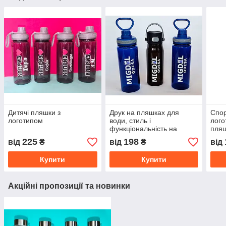
Дитячі пляшки з
Друк на пляшках для
Спор
логотипом
води, стиль і
лого
функціональність на
пляш
замовлення
225
198
від
₴
від
₴
від
Купити
Купити
Акційні пропозиції та новинки