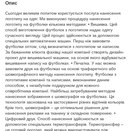
Опис
Сьогодні великим попитом користується послуга нанесення
логотипу на одяг. Ми виконуємо процедуру нанесення
логотипу на футболки кількома методами: • Вишивка. Цей
спосіб виготовлення футболок з логотипом надає одягу
сучасного вигляду. Цей процес здійснюється за допомогою
спеціальних автоматичних машин. Перш ніж замовити
футболки оптом, слід визначитися з логотипом чи написом.
За бажанням клієнта фахівці нашої компанії створять дизайн-
проект для вишивальної машини, на основі якого відбувається
вишивання напису на футболках. • Печатка. У нас можна
замовити друк на футболках на основі трафаретного або
шовкографічного методу нанесення логотипу. Футболки з
логотипами компанії та написами, виконаними даним
способом, є незабутнім подарунком для кожного
співробітника компанії. Найбільш затребуваним методом
нанесення зображення є шовкографія на футболках. Ця
технологія заснована на застосуванні різних відтінків кольорів.
Крім того, шовкографія – це оптимальне рішення для
нанесення реклами на тканину зі складною поверхнею. •
Цифровий друк. Спосіб нанесення здійснюється за
допомогою спеціальних термотрансферів. Термотрансфер –
це готовий логотип, який можна використовувати для