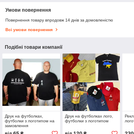
Умови повернення
Повернення товару впродовж 14 днів за домовленістю
Всі умови повернення
Подібні товари компанії
Друк на футболках,
Друк на футболках лого,
Рекл
футболки з логотипом на
футболки з логотипом
лого
замовлення
65
120
230
від
₴
від
₴